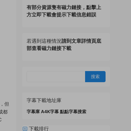
有部分資源隻有磁力鏈接，點擊上
方立即下載會提示下載信息錯誤
若遇到這種情況
請到文章詳情頁底
部查看磁力鏈接下載
字幕下載地址庫
揮，但
成都
字幕庫
A4K字幕
點點字幕搜索
C
下載排行