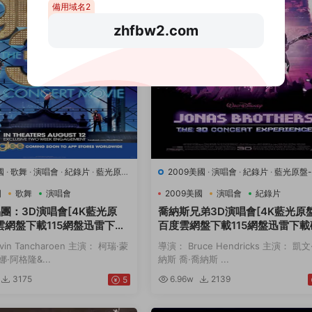
備用域名2
zhfbw2.com
國
·
歌舞
·
演唱會
·
紀錄片
·
藍光原
2009美國
·
演唱會
·
紀錄片
·
藍光原盤
會
·
豆瓣8.2
·
音樂
會
·
豆瓣7.1
·
音樂
國
歌舞
演唱會
2009美國
演唱會
紀錄片
團：3D演唱會[4K藍光原
喬納斯兄弟3D演唱會[4K藍光原盤
雲網盤下載115網盤迅雷下載
百度雲網盤下載115網盤迅雷下載
接
力鏈接
in Tancharoen 主演： 柯瑞·蒙
導演： Bruce Hendricks 主演： 凱文
·阿格隆&...
納斯 喬·喬納斯 ...
3175
6.96w
2139
5