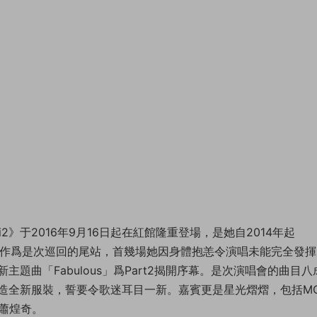
Mi2》于2016年9月16日起在紅館隆重登場，是她自2014年起
港紅館作爲是次巡回的尾站，首幾場她因身體抱恙令演唱未能完全發
題曲「Fabulous」爲Part2揭開序幕。是次演唱會的曲目八
造全新服裝，誓要令歌迷耳目一新。嘉賓更是星光熠熠，包括M
的蕭煌奇。