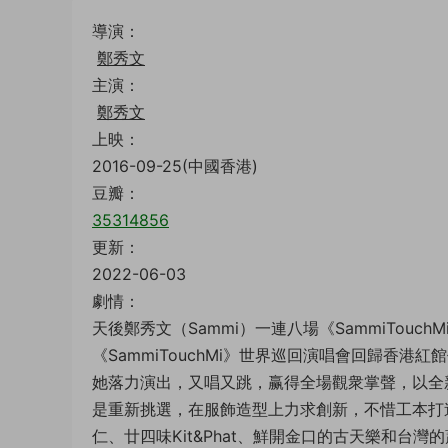
導演：
鄭秀文
主演：
鄭秀文
上映：
2016-09-25(中國香港)
豆瓣：
35314856
更新：
2022-06-03
劇情：
天後鄭秀文（Sammi）一連八場《SammiTouch
《SammiTouchMi》世界巡回演唱會回歸香
她落力演出，又唱又跳，赢得全場觀衆掌聲，以全新主
是重新挑選，在服飾造型上力求創新，不惜工本打
仁、廿四味Kit&Phat、鮮開金口的古天樂和台灣