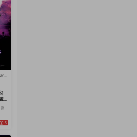
-演唱
]
磁
·喬
5