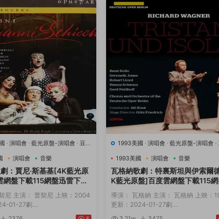
英國
·
演唱會
·
藍光原盤-演唱會
·
豆瓣
1993美國
·
演唱會
·
藍光原盤-演唱會
·
樂
9.1
·
音樂
國
演唱會
音樂
1993美國
演唱會
音樂
劇：賈尼·斯基基[4K藍光原
瓦格納歌劇：特裏斯坦與伊索爾德
雲網盤下載115網盤迅雷下載
K藍光原盤]百度雲網盤下載115
接
迅雷下載磁力鏈接
契尼 主演： 普契尼 上映：2004
導演： 瓦格納 主演： 瓦格納 上映：19
-01-27劇...
更新：2024-01-27劇...
2376
3.21w
3475
5