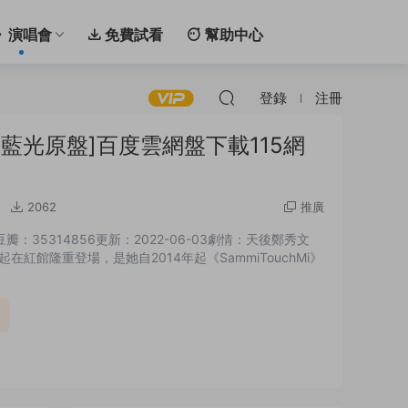
演唱會
免費試看
幫助中心
登錄
注冊
4K藍光原盤]百度雲網盤下載115網
2062
推廣
豆瓣：35314856更新：2022-06-03劇情：天後鄭秀文
6日起在紅館隆重登場，是她自2014年起《SammiTouchMi》