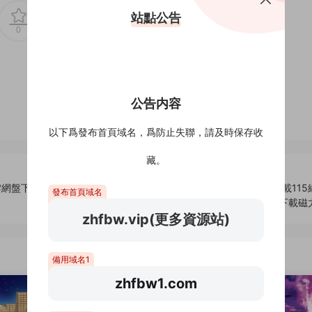
站點公告
0
0
公告内容
以下爲發布首頁域名，爲防止失聯，請及時保存收
藏。
雲網盤下載
唯夏織：彩虹金絲雀演唱會[4K藍光原盤]百度雲網盤下載115
發布首頁域名
雷下載磁
zhfbw.vip(更多資源站)
備用域名1
zhfbw1.com