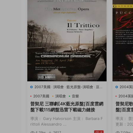
2007美國
·
演唱會
·
藍光原盤-演唱會
·
豆瓣
2004
8.9
·
音樂
8.2
·
音
2007美國
演唱會
音樂
2004英
普契尼 三聯劇[4K藍光原盤]百度雲網
普契尼歌
盤下載115網盤迅雷下載磁力鏈接
盤]百度
磁力鏈
導演： Gary Halvorson 主演： Barbara F
導演： 普
rittoli Alessandro ...
更新：2024
4.29w
2617
7.09w
5