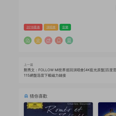
2016香港
演唱會
音樂
上一篇
鄭秀文：FOLLOW Mi世界巡回演唱會[4K藍光原盤]百度
115網盤迅雷下載磁力鏈接
猜你喜歡