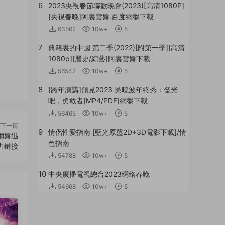
6
2023央視春節聯歡晚會(2023)[高清1080P]
[央視春晚]阿裏雲盤.百度網盤下載
63562
10w+
5
7
典籍裏的中國 第二季(2022)[附第一季][高清
1080p][曆史/綜藝]阿裏雲盤下載
56542
10w+
5
8
[跨年演講]預見2023 吳曉波年終秀：發光
吧，勇敢者[MP4/PDF]網盤下載
56465
10w+
5
下一篇
9
情侶性愛指南 [藍光原盤2D+3D電影下載]/情
網盤迅
色指南
力鏈接
54788
10w+
5
10
中央廣播電視總台2023網絡春晚
54668
10w+
5