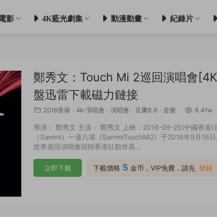
電影
4K藍光劇集
動漫動畫
紀錄片
鄭秀文：Touch Mi 2巡回演唱會[
盤迅雷下載磁力鏈接
2016香港
·
4k-演唱會
·
演唱會
·
豆瓣8.6
·
音樂
8.41w
導演： 鄭秀文 主演： 鄭秀文 上映：2016-09-25(中國香港)
（Sammi）一連八場《SammiTouchMi2》于2016年9月1
世界巡回演唱會回歸香港紅館作爲...
5
立即下載
下載價格
金币，VIP免費，請先
登錄