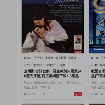
2008意大利
·
演唱會
·
藍光原盤-演唱會
·
豆
2011美
瓣9.7
·
音樂
盤-演唱
2008意大利
演唱會
音樂
2011美
查爾斯·古諾歌劇：羅密歐與朱麗葉[4
歡樂合唱
K藍光原盤]百度雲網盤下載115網盤
盤]百度
迅雷下載磁力鏈接
磁力鏈
導演： 羅密歐與朱麗葉 主演： 羅密歐與朱
導演： Kev
麗葉 上映：2008更...
特斯 迪安娜
3.16w
2292
3.82w
5