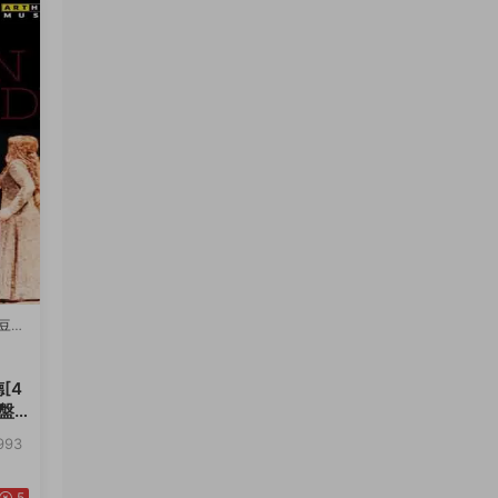
豆瓣
[4
網盤
93
5