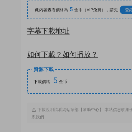
5
此内容查看價格爲
金币（VIP免費），請先
登
字幕下載地址
如何下載？如何播放？
資源下載
5
下載價格
金币
下載說明請看網站頂部【幫助中心】 本站信息收集
系我們