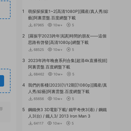
1
萌探探探案1~2[高清1080P][國産/真人秀/綜
藝]阿裏雲盤.百度網盤下載
87965
10w+
5
2
[羅振宇2023跨年演講]時間的朋友——這個
思路有啓發[高清1080p]網盤下載
68525
10w+
5
3
2023年跨年晚會系列合集[超清4k直播視頻]
阿裏雲盤.百度網盤下載
68462
10w+
5
4
我們的客棧(2023)[1/12期][1080p][國産/真
人秀/綜藝]阿裏雲盤.百度網盤下載
65656
10w+
5
聯
5
鋼鐵俠3 3D電影下載/ 鐵甲奇俠3(港) / 鋼鐵
人3(台) / 鐵人3/ 2013 Iron Man 3
64117
10w+
5