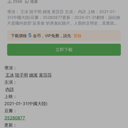
2556
推廣
導演： 王冰 陸子明 姚瑤 黃莎莎 主演： 内詳 上映：2021-01-
31(中國大陸)豆瓣：35280877更新：2024-01-21劇情：該紀錄
片是國内首部“反美食”的美食紀錄片。人類的文明史，其實就是
食物的進化史，在漫長歲月中，賴以生存的“食物”...
5
下載價格
金币，VIP免費，請先
登錄
立即下載
導演：
王冰
陸子明
姚瑤
黃莎莎
主演：
内詳
上映：
2021-01-31(中國大陸)
豆瓣：
35280877
更新：