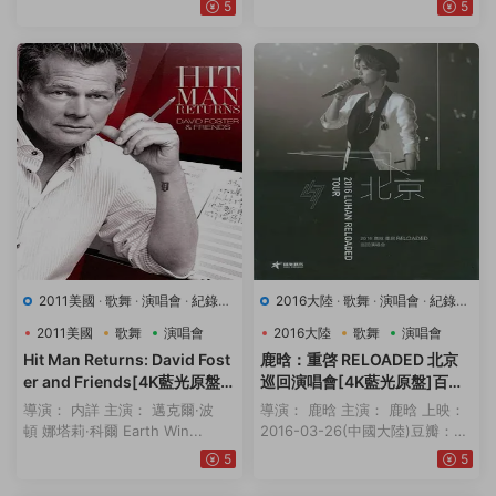
5
5
2011美國
·
歌舞
·
演唱會
·
紀錄片
2016大陸
·
歌舞
·
演唱會
·
紀錄片
·
藍光原盤-演唱會
·
豆瓣7.7
·
音樂
·
藍光原盤-演唱會
·
豆瓣9.3
·
音
2011美國
歌舞
演唱會
2016大陸
歌舞
演唱會
樂
Hit Man Returns: David Fost
鹿晗：重啓 RELOADED 北京
er and Friends[4K藍光原盤]
巡回演唱會[4K藍光原盤]百度
百度雲網盤下載115網盤迅雷下
雲網盤下載115網盤迅雷下載磁
導演： 内詳 主演： 邁克爾·波
導演： 鹿晗 主演： 鹿晗 上映：
載磁力鏈接
力鏈接
頓 娜塔莉·科爾 Earth Win...
2016-03-26(中國大陸)豆瓣：
3...
5
5