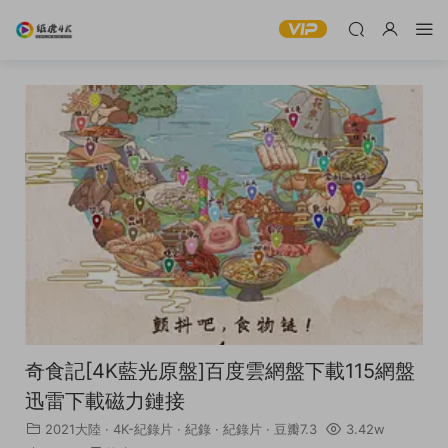
奇食記[4K藍光原盤]百度雲網盤下載115網盤
迅雷下載磁力鏈接
2021大陸
·
4K-紀錄片
·
紀錄
·
紀錄片
·
豆瓣7.3
3.42w