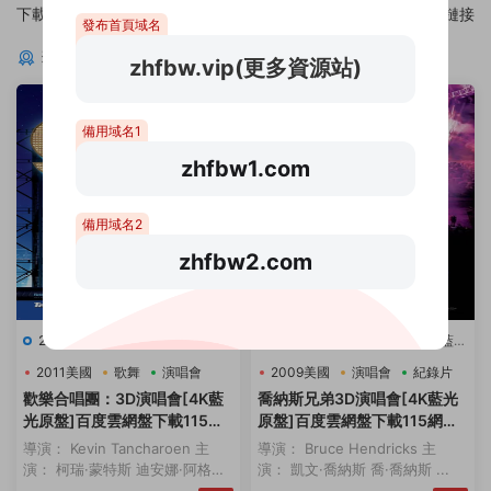
下載磁力鏈接
下載磁力鏈接
發布首頁域名
猜你喜歡
zhfbw.vip(更多資源站)
備用域名1
zhfbw1.com
備用域名2
zhfbw2.com
2011美國
·
歌舞
·
演唱會
·
紀錄片
2009美國
·
演唱會
·
紀錄片
·
藍光
·
藍光原盤-演唱會
·
豆瓣8.2
·
音
原盤-演唱會
·
豆瓣7.1
·
音樂
2011美國
歌舞
演唱會
2009美國
演唱會
紀錄片
樂
歡樂合唱團：3D演唱會[4K藍
喬納斯兄弟3D演唱會[4K藍光
光原盤]百度雲網盤下載115網
原盤]百度雲網盤下載115網盤
盤迅雷下載磁力鏈接
迅雷下載磁力鏈接
導演： Kevin Tancharoen 主
導演： Bruce Hendricks 主
演： 柯瑞·蒙特斯 迪安娜·阿格隆
演： 凱文·喬納斯 喬·喬納斯 ...
&...