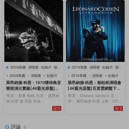
2009美國
·
演唱會
·
紀錄片
·
藍光
2014美國
·
演唱會
·
紀錄片
·
藍光
原盤-演唱會
·
豆瓣9.4
·
音樂
原盤-演唱會
·
豆瓣8.8
2009美國
演唱會
紀錄片
2014美國
演唱會
紀錄片
萊昂納德·科恩：1970懷特島音
萊昂納德·科恩：都柏林演唱會
樂節演出實錄[4K藍光原盤]百
[4K藍光原盤]百度雲網盤下載1
度雲網盤下載115網盤迅雷下載
15網盤迅雷下載磁力鏈接
導演： 默裏·勒納 主演： 萊昂納
導演： Edward Sanders 主
磁力鏈接
德·科恩 瓊·貝茲 朱迪·...
演： 萊昂納德·科恩 上映：2014
(美...
5
5
評論
0