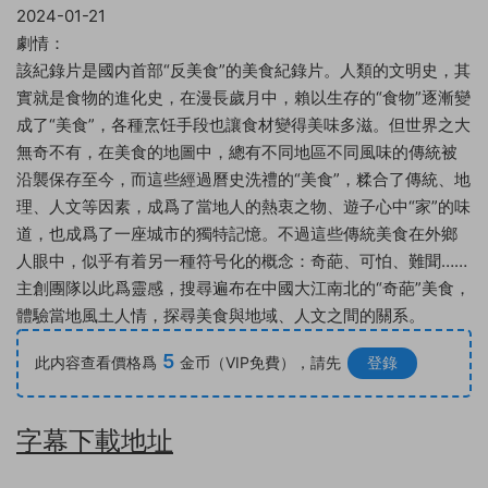
2024-01-21
劇情：
該紀錄片是國内首部“反美食”的美食紀錄片。人類的文明史，其
實就是食物的進化史，在漫長歲月中，賴以生存的“食物”逐漸變
成了“美食”，各種烹饪手段也讓食材變得美味多滋。但世界之大
無奇不有，在美食的地圖中，總有不同地區不同風味的傳統被
沿襲保存至今，而這些經過曆史洗禮的“美食”，糅合了傳統、地
理、人文等因素，成爲了當地人的熱衷之物、遊子心中“家”的味
道，也成爲了一座城市的獨特記憶。不過這些傳統美食在外鄉
人眼中，似乎有着另一種符号化的概念：奇葩、可怕、難聞……
主創團隊以此爲靈感，搜尋遍布在中國大江南北的“奇葩”美食，
體驗當地風土人情，探尋美食與地域、人文之間的關系。
5
此内容查看價格爲
金币（VIP免費），請先
登錄
字幕下載地址