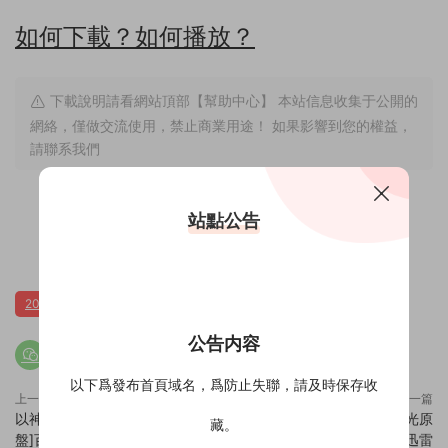
如何下載？如何播放？
下載說明請看網站頂部【幫助中心】 本站信息收集于公開的
網絡，僅做交流使用，禁止商業用途！ 如果影響到您的權益，
請聯系我們
站點公告
0
0
2021大陸
紀錄
紀錄片
公告内容
以下爲發布首頁域名，爲防止失聯，請及時保存收
上一篇
下一篇
以神之名：信仰的背叛[4K藍光原
民間傳說：長池錄音室[4K藍光原
藏。
盤]百度雲網盤下載115網盤迅雷
盤]百度雲網盤下載115網盤迅雷