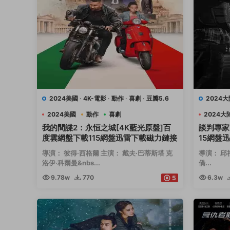
2024美國
·
4K-電影
·
動作
·
喜劇
·
豆瓣5.6
2024大
2024美國
動作
喜劇
2024大
我的間諜2：永恒之城[4K藍光原盤]百
談判專家
度雲網盤下載115網盤迅雷下載磁力鏈接
15網盤
導演： 彼得·西格爾 主演： 戴夫·巴蒂斯塔 克
導演： 邱
洛伊·科爾曼&nbs...
僑...
9.78w
770
6.3w
5