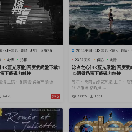
陸
·
4K-電影
·
劇情
·
犯罪
·
豆瓣7.5
2024美國
·
4K-電影
·
傳記
·
劇情
·
動
陸
劇情
犯罪
2024美國
傳記
劇情
[4K藍光原盤]百度雲網盤下載1
泳者之心[4K藍光原盤]百度雲
迅雷下載磁力鏈接
15網盤迅雷下載磁力鏈接
禮濤 主演： 劉青雲 吳鎮宇 劉德
導演： 喬阿吉姆·羅恩尼 主演： 黛
利 蒂爾達·格哈姆-...
4420
3.86w
1561
5