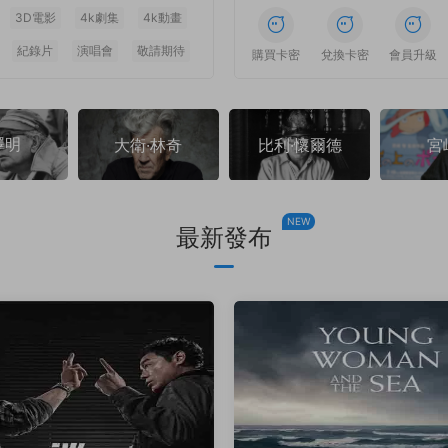
3D電影
4k劇集
4k動畫
紀錄片
演唱會
敬請期待
1
1
1
1
1
1
購買卡密
兌換卡密
會員升級
澤明
大衛·林奇
比利·懷爾德
宮
NEW
最新發布