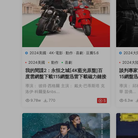
2024美國
·
4K-電影
·
動作
·
喜劇
·
豆瓣5.6
2024大
2024美國
動作
喜劇
2024大
我的間諜2：永恒之城[4K藍光原盤]百
談判專家
度雲網盤下載115網盤迅雷下載磁力鏈接
15網盤
導演： 彼得·西格爾 主演： 戴夫·巴蒂斯塔 克
導演： 邱
洛伊·科爾曼&nbs...
華 苗僑...
9.78w
770
6.3w
5