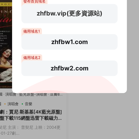
發布首頁域名
zhfbw.vip(更多資源站)
備用域名1
zhfbw1.com
備用域名2
zhfbw2.com
國
·
演唱會
·
藍光原盤-演唱會
·
豆瓣8.2
國
演唱會
音樂
劇：賈尼·斯基基[4K藍光原盤]
盤下載115網盤迅雷下載磁力鏈
契尼 主演： 普契尼 上映：2004更
01-27劇...