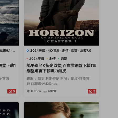
豆瓣9.1
·
2024美國
·
4K-電影
·
劇情
·
西部
·
豆瓣7.0
2024美國
劇情
西部
網盤下載1
地平線[4K藍光原盤]百度雲網盤下載115
網盤迅雷下載磁力鏈接
西·雷德
導演： 凱文·科斯特納 主演： 凱文·科斯特
納 西耶娜·米勒&nbs...
6.32w
4828
5
5