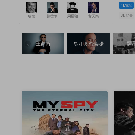
4k電影
3D動畫
成龍
劉德華
周星馳
古天樂
1
1
王家衛
黑
昆汀·塔倫蒂諾