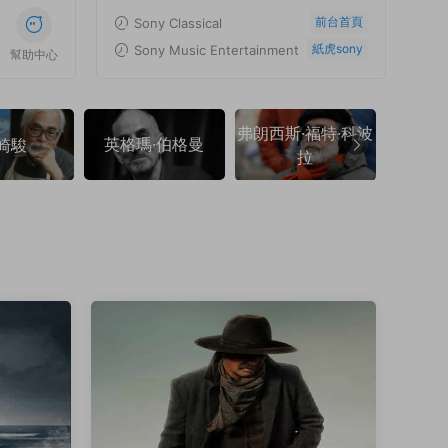
前台首頁
Sony Classical
紙虎sony
Sony Music Entertainment
幫助中心
弗朗西斯·福特·科波
英格瑪·伯格曼
弗朗索
崎駿
拉