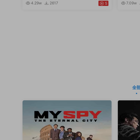
4.29w
2617
7.09w
5
全