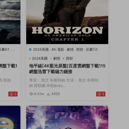
豆瓣9.1
·
運
2024美國
·
4K-電影
·
劇情
·
西部
·
豆瓣7.0
2024美國
劇情
西部
網盤下載1
地平線[4K藍光原盤]百度雲網盤下載115
網盤迅雷下載磁力鏈接
西·雷德
導演： 凱文·科斯特納 主演： 凱文·科斯特
納 西耶娜·米勒&nbs...
6.32w
4828
5
5