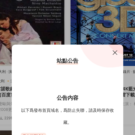
站點公告
意大利
·
演唱會
·
藍光原盤-演唱會
·
豆瓣
2011美國
·
歌舞
·
演唱會
·
紀錄片
·
樂
唱會
·
豆瓣8.2
·
音樂
大利
演唱會
音樂
2011美國
歌舞
演唱會
古諾歌劇：羅密歐與朱麗葉[4K
歡樂合唱團：3D演唱會[4K藍
]百度雲網盤下載115網盤迅雷
度雲網盤下載115網盤迅雷下
公告内容
鏈接
密歐與朱麗葉 主演： 羅密歐與朱麗
導演： Kevin Tancharoen 主演
08更...
斯 迪安娜·阿格隆&...
以下爲發布首頁域名，爲防止失聯，請及時保存收
2291
3.82w
3174
5
藏。