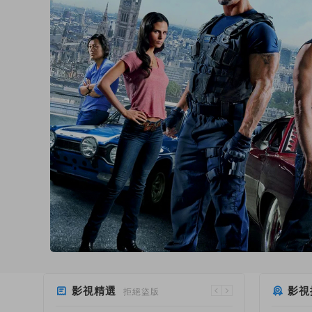
影視精選
影視
拒絕盜版