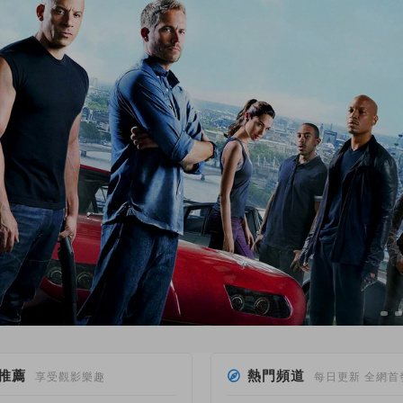
推薦
熱門頻道
享受觀影樂趣
每日更新 全網首