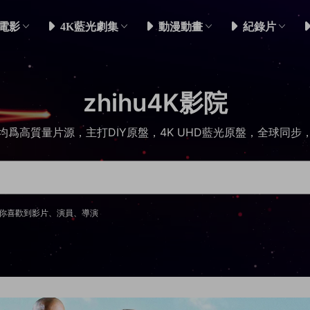
電影
4K藍光劇集
動漫動畫
紀錄片
zhihu4K影院
均爲高質量片源，主打DIY原盤，4K UHD藍光原盤，全球同步
你喜歡到影片、演員、導演