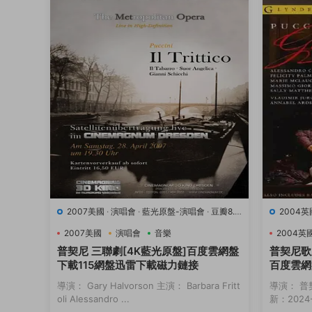
2007美國
·
演唱會
·
藍光原盤-演唱會
·
豆瓣8.9
2004英
·
音樂
·
音樂
2007美國
演唱會
音樂
2004英
普契尼 三聯劇[4K藍光原盤]百度雲網盤
普契尼歌
下載115網盤迅雷下載磁力鏈接
百度雲網
接
導演： Gary Halvorson 主演： Barbara Fritt
導演： 普
oli Alessandro ...
新：2024-