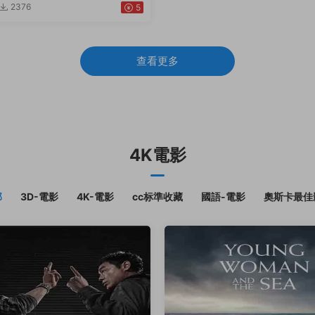
2376
5
查看更多
4K電影
部
3D-電影
4K-電影
cc标準收藏
國語-電影
奧斯卡最佳