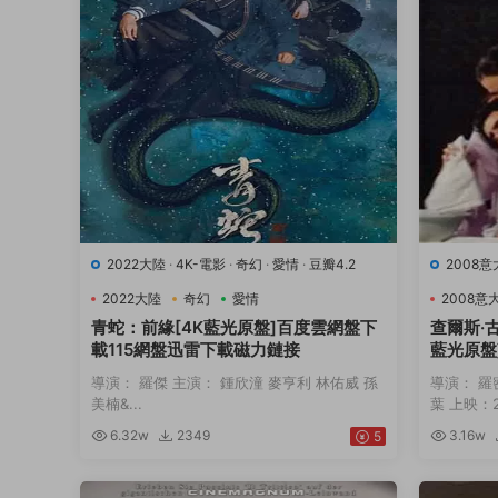
2022大陸
·
4K-電影
·
奇幻
·
愛情
·
豆瓣4.2
2008
9.7
·
音
2022大陸
奇幻
愛情
2008意
青蛇：前緣[4K藍光原盤]百度雲網盤下
查爾斯·
載115網盤迅雷下載磁力鏈接
藍光原盤
下載磁力
導演： 羅傑 主演： 鍾欣潼 麥亨利 林佑威 孫
導演： 羅
美楠&...
葉 上映：20
6.32w
2349
3.16w
5