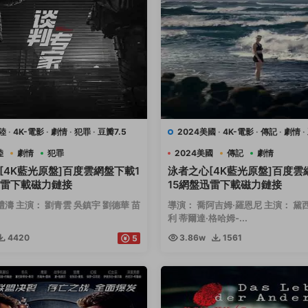
陸
·
4K-電影
·
劇情
·
犯罪
·
豆瓣7.5
2024美國
·
4K-電影
·
傳記
·
劇情
·
運動
陸
劇情
犯罪
2024美國
傳記
劇情
[4K藍光原盤]百度雲網盤下載1
泳者之心[4K藍光原盤]百度雲
迅雷下載磁力鏈接
15網盤迅雷下載磁力鏈接
禮濤 主演： 劉青雲 吳鎮宇 劉德華 苗
導演： 喬阿吉姆·羅恩尼 主演： 黛
利 蒂爾達·格哈姆-...
4420
3.86w
1561
5