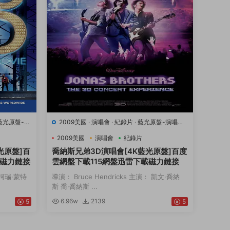
藍光原盤-演
2009美國
·
演唱會
·
紀錄片
·
藍光原盤-演唱會
·
豆瓣7.1
·
音樂
2009美國
演唱會
紀錄片
光原盤]百
喬納斯兄弟3D演唱會[4K藍光原盤]百度
載磁力鏈接
雲網盤下載115網盤迅雷下載磁力鏈接
： 柯瑞·蒙特
導演： Bruce Hendricks 主演： 凱文·喬納
斯 喬·喬納斯 ...
6.96w
2139
5
5