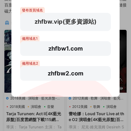
百度雲網盤下載115網盤迅雷下載
下載115網盤迅雷下載磁力鏈接
發布首頁域名
磁力鏈接
zhfbw.vip(更多資源站)
猜你喜歡
備用域名1
zhfbw1.com
備用域名2
zhfbw2.com
2018美國
·
演唱會
·
藍光原盤-演
2012美國
·
歌舞
·
演唱會
·
藍光原
唱會
·
豆瓣8.7
·
音樂
盤-演唱會
·
豆瓣8.7
·
音樂
2018美國
演唱會
音樂
2012美國
歌舞
演唱會
Tarja Turunen: Act II[4K藍光
蕾哈娜：Loud Tour Live at th
原盤]百度雲網盤下載115網盤
e O2 演唱會[4K藍光原盤]百度
迅雷下載磁力鏈接
雲網盤下載115網盤迅雷下載磁
導演： Tarja Turunen 主演： Ta
導演： 尼克·維克漢姆 Desireh S