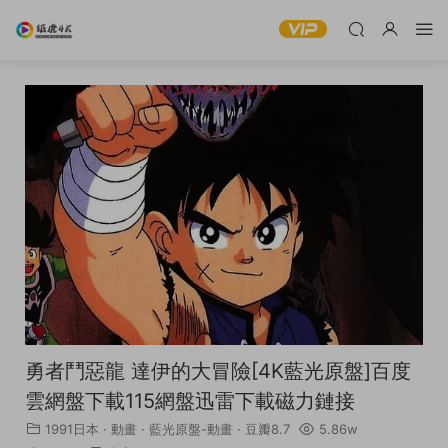
勇者鬥惡龍 達伊的大冒險[4K藍光原盤]百度
雲網盤下載115網盤迅雷下載磁力鏈接
1991日本
·
動畫
·
藍光原盤-動畫
·
豆瓣8.7
5.86w