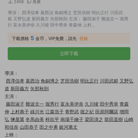
2458
推廣
導演： 西澤信孝 葛西治 角銅博之 芝田浩樹 明比正行 川田武
範 又野弘道 新田義方 矢部秋則 主演： 藤田淑子 難波圭一 堀秀
行 富永美伊奈 久川绫 田中秀幸 青森伸 上村...
5
下載價格
金币，VIP免費，請先
登錄
立即下載
導演：
西澤信孝
葛西治
角銅博之
芝田浩樹
明比正行
川田武範
又野弘
道
新田義方
矢部秋則
主演：
藤田淑子
難波圭一
堀秀行
富永美伊奈
久川绫
田中秀幸
青森
伸
上村典子
綠川光
江森浩子
青野武
堀之紀
田原阿爾諾
增岡
弘
鹽屋翼
冬馬由美
梓欣平
南場千繪子
梁田清之
龍田直樹
山崎
和佳奈
山田恭子
田之中勇
銀河萬丈
上映：