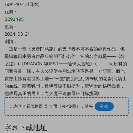
1991-10-17(日本)
豆瓣：
3292495
更新：
2024-03-21
劇情：
這是一部《勇者鬥惡龍》的支持者不可不看的經典作品，也
是堪稱日本勇者作品典範的不朽名作，它的名字就是——《龍
之謎》(《DRAGON QUEST——達伊大冒險》)。 同所有的
同類漫畫一樣，主人公達伊在剛出場時不過是一介頑童。而他
實際上卻有着世界上唯一“一隻”的(除他行方未明的老爹)龍騎士
的血統。随着戰鬥，達伊等級不斷提升，龍騎士的秘密揭開，
他成爲真正的勇者，向大魔王這個最終目标挑戰!
5
此内容查看價格爲
金币（VIP免費），請先
登錄
字幕下載地址