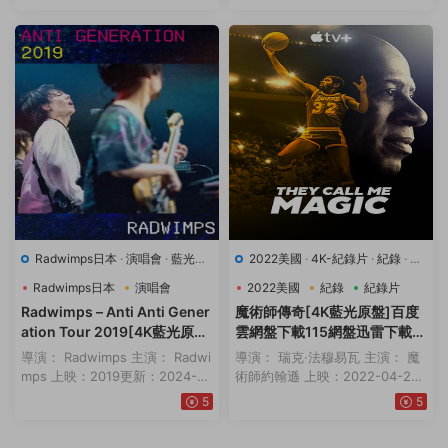
Radwimps日本
·
演唱會
·
藍光原
2022美國
·
4K-紀錄片
·
紀錄
·
紀
盤-演唱會
·
豆瓣8.7
·
音樂
錄片
·
豆瓣8.7
Radwimps日本
演唱會
2022美國
紀錄
紀錄片
音樂
Radwimps – Anti Anti Gener
魔術師傳奇[4K藍光原盤]百度
ation Tour 2019[4K藍光原
雲網盤下載115網盤迅雷下載磁
盤]百度雲網盤下載115網盤迅
力鏈接
導演： Radwimps 主演： Radwi
導演： 瑞克·法穆易瓦 主演： 魔
雷下載磁力鏈接
mps 上映：2019更新：2024-06
術師約翰遜 上映：2022-04-2
-2...
2...
5
5