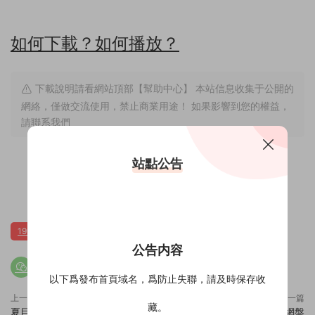
如何下載？如何播放？
下載說明請看網站頂部【幫助中心】 本站信息收集于公開的
網絡，僅做交流使用，禁止商業用途！ 如果影響到您的權益，
請聯系我們
站點公告
0
0
1991日本
動畫
公告内容
以下爲發布首頁域名，爲防止失聯，請及時保存收
上一篇
下一篇
藏。
夏目友人帳 第六季[4K藍光原盤]
泡泡浴[4K藍光原盤]百度雲網盤