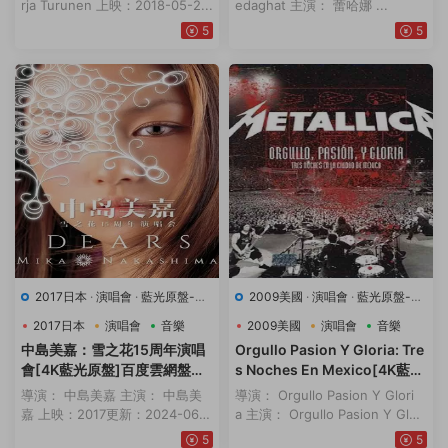
力鏈接
rja Turunen 上映：2018-05-2...
edaghat 主演： 蕾哈娜 ...
5
5
2017日本
·
演唱會
·
藍光原盤-演
2009美國
·
演唱會
·
藍光原盤-演
唱會
·
豆瓣8.7
·
音樂
唱會
·
豆瓣8.7
·
音樂
2017日本
演唱會
音樂
2009美國
演唱會
音樂
中島美嘉：雪之花15周年演唱
Orgullo Pasion Y Gloria: Tre
會[4K藍光原盤]百度雲網盤下
s Noches En Mexico[4K藍光
載115網盤迅雷下載磁力鏈接
原盤]百度雲網盤下載115網盤
導演： 中島美嘉 主演： 中島美
導演： Orgullo Pasion Y Glori
迅雷下載磁力鏈接
嘉 上映：2017更新：2024-06-
a 主演： Orgullo Pasion Y Glori
0...
a&...
5
5