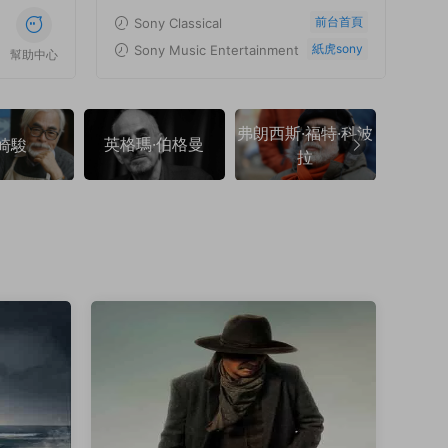
前台首頁
Sony Classical
紙虎sony
Sony Music Entertainment
幫助中心
弗朗西斯·福特·科波
英格瑪·伯格曼
弗朗索
崎駿
拉