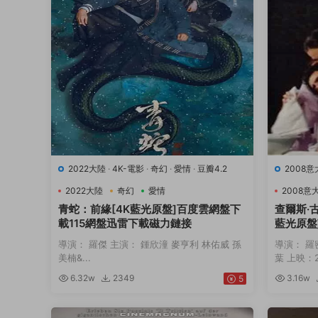
2022大陸
·
4K-電影
·
奇幻
·
愛情
·
豆瓣4.2
2008
9.7
·
音
2022大陸
奇幻
愛情
2008意
青蛇：前緣[4K藍光原盤]百度雲網盤下
查爾斯·
載115網盤迅雷下載磁力鏈接
藍光原盤
下載磁力
導演： 羅傑 主演： 鍾欣潼 麥亨利 林佑威 孫
導演： 羅
美楠&...
葉 上映：20
6.32w
2349
3.16w
5