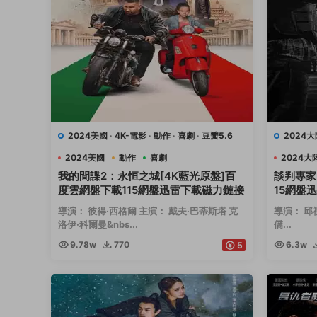
2024美國
·
4K-電影
·
動作
·
喜劇
·
豆瓣5.6
2024大
2024美國
動作
喜劇
2024大
我的間諜2：永恒之城[4K藍光原盤]百
談判專家
度雲網盤下載115網盤迅雷下載磁力鏈接
15網盤
導演： 彼得·西格爾 主演： 戴夫·巴蒂斯塔 克
導演： 邱
洛伊·科爾曼&nbs...
僑...
9.78w
770
6.3w
5