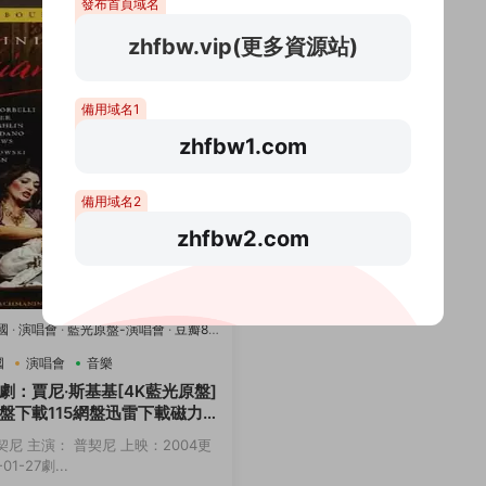
發布首頁域名
zhfbw.vip(更多資源站)
備用域名1
zhfbw1.com
備用域名2
zhfbw2.com
國
·
演唱會
·
藍光原盤-演唱會
·
豆瓣8.2
國
演唱會
音樂
劇：賈尼·斯基基[4K藍光原盤]
盤下載115網盤迅雷下載磁力鏈
契尼 主演： 普契尼 上映：2004更
01-27劇...