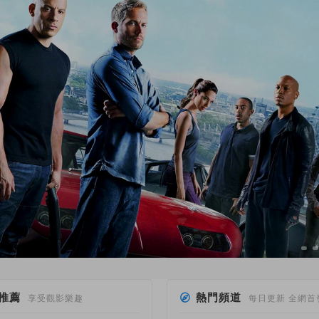
推薦
熱門頻道
享受觀影樂趣
每日更新 全網首