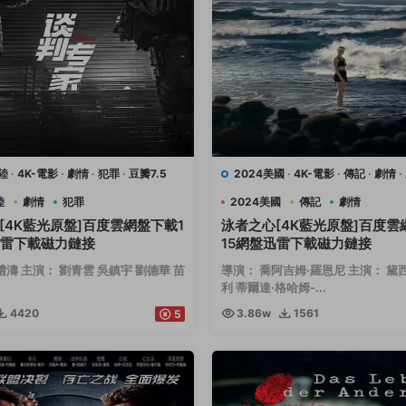
陸
·
4K-電影
·
劇情
·
犯罪
·
豆瓣7.5
2024美國
·
4K-電影
·
傳記
·
劇情
·
運動
陸
劇情
犯罪
2024美國
傳記
劇情
[4K藍光原盤]百度雲網盤下載1
泳者之心[4K藍光原盤]百度雲
迅雷下載磁力鏈接
15網盤迅雷下載磁力鏈接
禮濤 主演： 劉青雲 吳鎮宇 劉德華 苗
導演： 喬阿吉姆·羅恩尼 主演： 黛
利 蒂爾達·格哈姆-...
4420
3.86w
1561
5