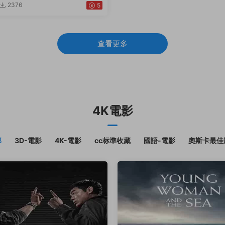
2376
5
查看更多
4K電影
部
3D-電影
4K-電影
cc标準收藏
國語-電影
奧斯卡最佳