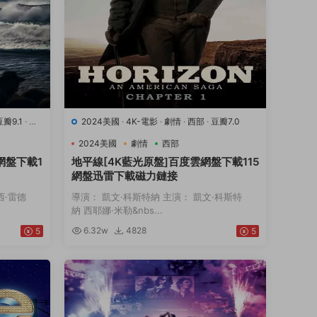
豆瓣9.1
·
運
2024美國
·
4K-電影
·
劇情
·
西部
·
豆瓣7.0
2024美國
劇情
西部
網盤下載1
地平線[4K藍光原盤]百度雲網盤下載115
網盤迅雷下載磁力鏈接
西·雷德
導演： 凱文·科斯特納 主演： 凱文·科斯特
納 西耶娜·米勒&nbs...
6.32w
4828
5
5