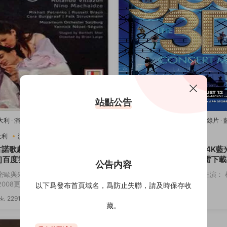
站點公告
意大利
·
演唱會
·
藍光原盤-演唱會
·
豆瓣
2011美國
·
歌舞
·
演唱會
·
紀錄片
·
樂
唱會
·
豆瓣8.2
·
音樂
大利
演唱會
音樂
2011美國
歌舞
演唱會
古諾歌劇：羅密歐與朱麗葉[4K
歡樂合唱團：3D演唱會[4K藍
]百度雲網盤下載115網盤迅雷
度雲網盤下載115網盤迅雷下
公告内容
鏈接
密歐與朱麗葉 主演： 羅密歐與朱麗
導演： Kevin Tancharoen 主演
08更...
斯 迪安娜·阿格隆&...
以下爲發布首頁域名，爲防止失聯，請及時保存收
2291
3.82w
3174
5
藏。