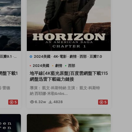
豆瓣9.1
·
2024美國
·
4K-電影
·
劇情
·
西部
·
豆瓣7.0
2024美國
劇情
西部
網盤下載1
地平線[4K藍光原盤]百度雲網盤下載115
網盤迅雷下載磁力鏈接
西·雷德
導演： 凱文·科斯特納 主演： 凱文·科斯特
納 西耶娜·米勒&nbs...
6.32w
4828
5
5