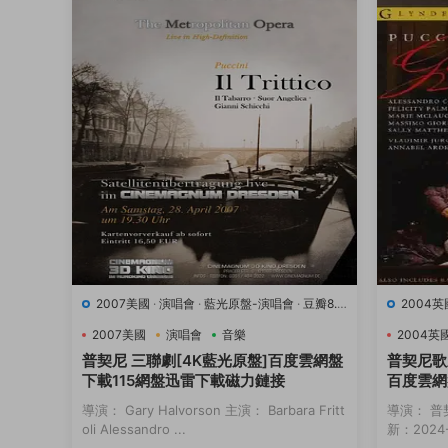
2007美國
·
演唱會
·
藍光原盤-演唱會
·
豆瓣8.9
2004英
·
音樂
·
音樂
2007美國
演唱會
音樂
2004英
普契尼 三聯劇[4K藍光原盤]百度雲網盤
普契尼歌
下載115網盤迅雷下載磁力鏈接
百度雲網
接
導演： Gary Halvorson 主演： Barbara Fritt
導演： 普
oli Alessandro ...
新：2024-