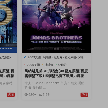
藍光原盤-演
2009美國
·
演唱會
·
紀錄片
·
藍光原盤-演唱會
·
豆瓣7.1
·
音樂
2009美國
演唱會
紀錄片
光原盤]百
喬納斯兄弟3D演唱會[4K藍光原盤]百度
載磁力鏈接
雲網盤下載115網盤迅雷下載磁力鏈接
： 柯瑞·蒙特
導演： Bruce Hendricks 主演： 凱文·喬納
斯 喬·喬納斯 ...
6.96w
2139
5
5