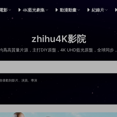
電影
4K藍光劇集
動漫動畫
紀錄片
zhihu4K影院
均爲高質量片源，主打DIY原盤，4K UHD藍光原盤，全球同步
你喜歡到影片、演員、導演