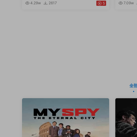
4.29w
2617
7.09w
5
全