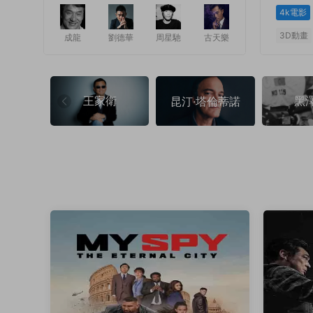
4k電影
3D動畫
成龍
劉德華
周星馳
古天樂
1
1
王家衛
黑
昆汀·塔倫蒂諾