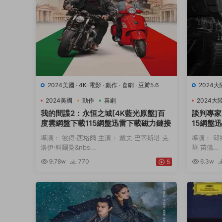
2024美國
·
4K-電影
·
動作
·
喜劇
·
豆瓣5.6
2024大
2024美國
動作
喜劇
2024大
我的間諜2：永恒之城[4K藍光原盤]百
談判專家
度雲網盤下載115網盤迅雷下載磁力鏈接
15網盤
導演： 彼得·西格爾 主演： 戴夫·巴蒂斯塔 克
導演： 邱
洛伊·科爾曼&nbs...
華 苗僑...
9.78w
770
6.3w
5