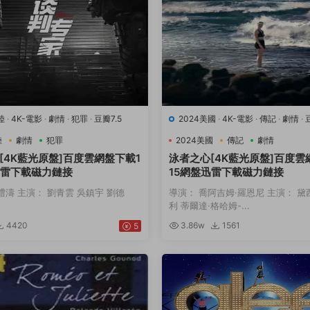
陸
·
4K-電影
·
劇情
·
犯罪
·
豆瓣7.5
2024美國
·
4K-電影
·
傳記
·
劇情
·
動
陸
劇情
犯罪
2024美國
傳記
劇情
[4K藍光原盤]百度雲網盤下載1
泳者之心[4K藍光原盤]百度雲
迅雷下載磁力鏈接
15網盤迅雷下載磁力鏈接
禮濤 主演： 劉青雲 吳鎮宇 劉德
導演： 喬阿吉姆·羅恩尼 主演： 黛
利 蒂爾達·格哈姆-...
4420
3.86w
1561
5