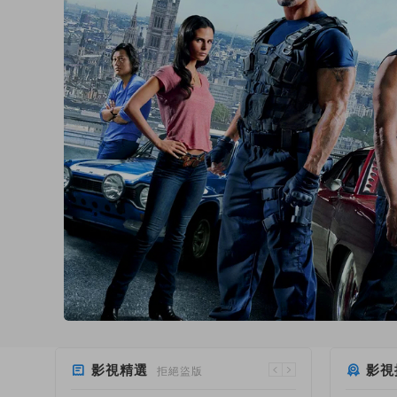
影視精選
影視
拒絕盜版