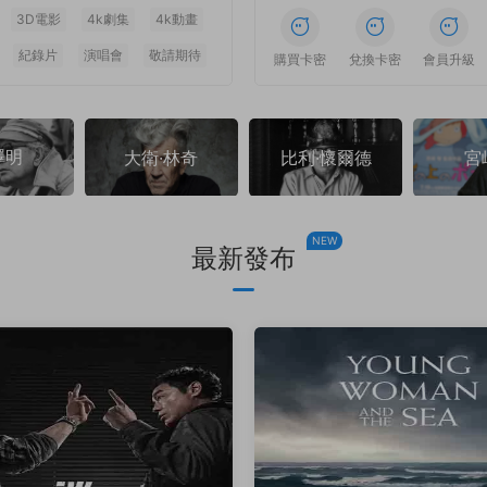
3D電影
4k劇集
4k動畫
紀錄片
演唱會
敬請期待
1
1
1
1
1
1
購買卡密
兌換卡密
會員升級
澤明
大衛·林奇
比利·懷爾德
宮
NEW
最新發布