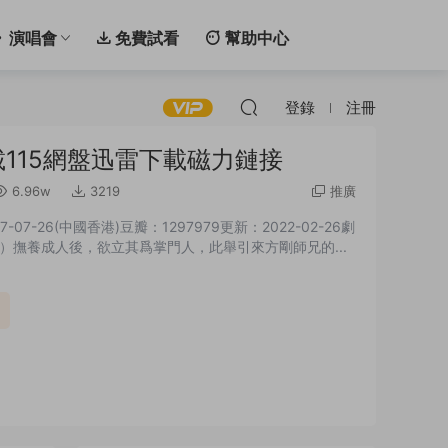
演唱會
免費試看
幫助中心
登錄
注冊
載115網盤迅雷下載磁力鏈接
6.96w
3219
推廣
07-26(中國香港)豆瓣：1297979更新：2022-02-26劇
撫養成人後，欲立其爲掌門人，此舉引來方剛師兄的...