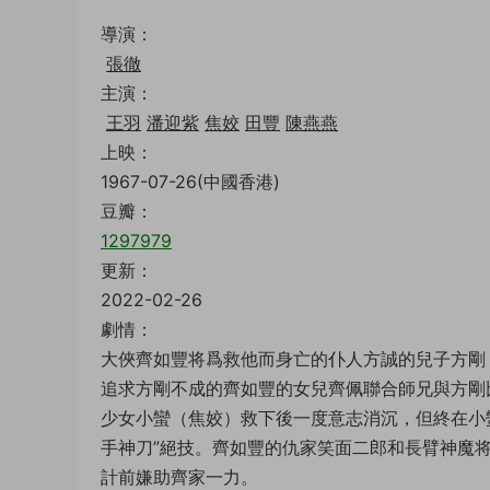
導演：
張徹
主演：
王羽
潘迎紫
焦姣
田豐
陳燕燕
上映：
1967-07-26(中國香港)
豆瓣：
1297979
更新：
2022-02-26
劇情：
大俠齊如豐将爲救他而身亡的仆人方誠的兒子方剛
追求方剛不成的齊如豐的女兒齊佩聯合師兄與方剛
少女小蠻（焦姣）救下後一度意志消沉，但終在小
手神刀”絕技。齊如豐的仇家笑面二郎和長臂神魔
計前嫌助齊家一力。