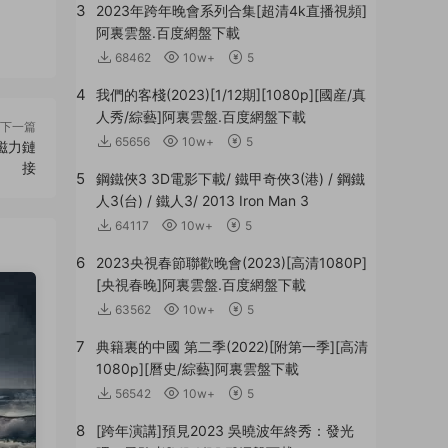
3
2023年跨年晚會系列合集[超清4k直播視頻]
阿裏雲盤.百度網盤下載
68462
10w+
5
4
我們的客棧(2023)[1/12期][1080p][國産/真
人秀/綜藝]阿裏雲盤.百度網盤下載
下一篇
65656
10w+
5
磁力鏈
接
5
鋼鐵俠3 3D電影下載/ 鐵甲奇俠3(港) / 鋼鐵
人3(台) / 鐵人3/ 2013 Iron Man 3
64117
10w+
5
6
2023央視春節聯歡晚會(2023)[高清1080P]
[央視春晚]阿裏雲盤.百度網盤下載
63562
10w+
5
7
典籍裏的中國 第二季(2022)[附第一季][高清
1080p][曆史/綜藝]阿裏雲盤下載
56542
10w+
5
8
[跨年演講]預見2023 吳曉波年終秀：發光