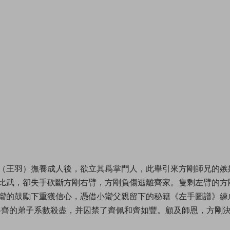
（王羽）撫養成人後，欲立其爲掌門人，此舉引來方剛師兄的嫉
比武，卻失手砍斷方剛右臂，方剛負傷逃離齊家。隻剩左臂的方
蠻的鼓勵下重獲信心，憑借小蠻父親留下的秘籍《左手圖譜》練
将齊的弟子系數殺盡，并囚禁了齊佩和齊如豐。顧及師恩，方剛