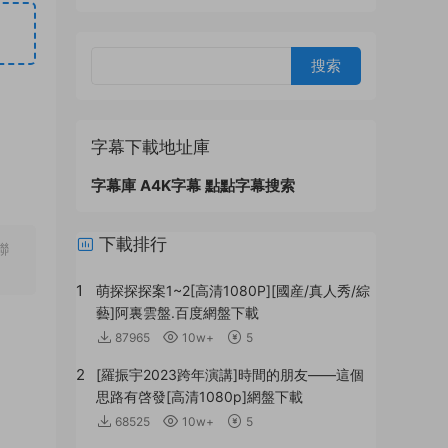
字幕下載地址庫
字幕庫
A4K字幕
點點字幕搜索
下載排行
聯
1
萌探探探案1~2[高清1080P][國産/真人秀/綜
藝]阿裏雲盤.百度網盤下載
87965
10w+
5
2
[羅振宇2023跨年演講]時間的朋友——這個
思路有啓發[高清1080p]網盤下載
68525
10w+
5