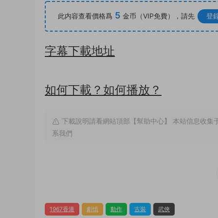
5
此内容查看價格爲
金币（VIP免費），請先
登
字幕下載地址
如何下載？如何播放？
下載說明請看網站頂部【幫助中心】 本站信息收集
系我們
1967香港
劇情
動作
古裝
武俠