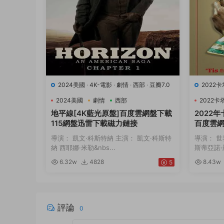
2024美國
·
4K-電影
·
劇情
·
西部
·
豆瓣7.0
2022
9.5
·
運
2024美國
劇情
西部
2022卡
地平線[4K藍光原盤]百度雲網盤下載
2022
115網盤迅雷下載磁力鏈接
百度雲網
力鏈接
導演： 凱文·科斯特納 主演： 凱文·科斯特
導演： 世
納 西耶娜·米勒&nbs...
斯蒂亞諾·羅
6.32w
4828
8.43w
5
評論
0