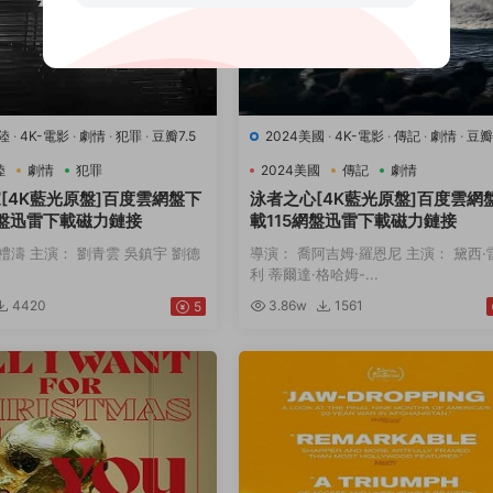
陸
·
4K-電影
·
劇情
·
犯罪
·
豆瓣7.5
2024美國
·
4K-電影
·
傳記
·
劇情
·
豆瓣9
運動
陸
劇情
犯罪
2024美國
傳記
劇情
[4K藍光原盤]百度雲網盤下
泳者之心[4K藍光原盤]百度雲網
網盤迅雷下載磁力鏈接
載115網盤迅雷下載磁力鏈接
禮濤 主演： 劉青雲 吳鎮宇 劉德
導演： 喬阿吉姆·羅恩尼 主演： 黛西·
利 蒂爾達·格哈姆-...
4420
3.86w
1561
5