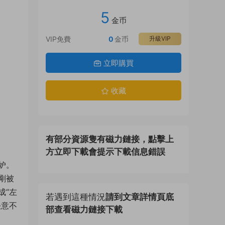
5
金币
VIP免費
0
金币
升級VIP
立即購買
收藏
有部分資源隻有磁力鏈接，點擊上
方立即下載會提示下載信息錯誤
妒。
剛被
成“左
若遇到這種情況
請到文章詳情頁底
決意不
部查看磁力鏈接下載