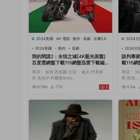
2024美國
·
4K-電影
·
動作
·
喜劇
·
豆瓣5.6
2024大
2024美國
動作
喜劇
2024大
我的間諜2：永恒之城[4K藍光原盤]
談判專家
百度雲網盤下載115網盤迅雷下載磁
載115
力鏈接
導演： 彼得·西格爾 主演： 戴夫·巴蒂斯
導演： 邱
塔 克洛伊·科爾曼&nbs...
華 苗僑...
9.78w
770
6.3w
5