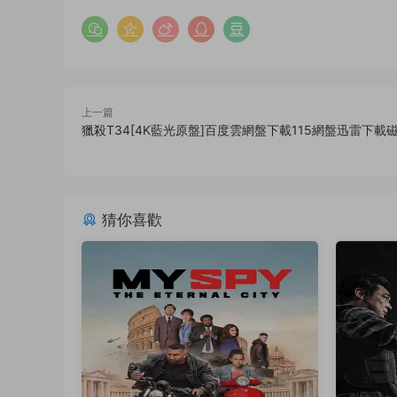
上一篇
獵殺T34[4K藍光原盤]百度雲網盤下載115網盤迅雷下載
猜你喜歡