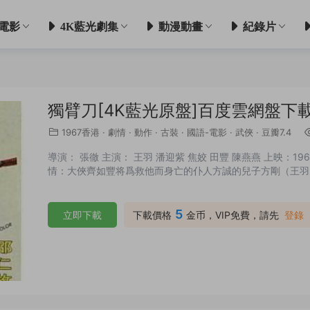
電影
4K藍光劇集
動漫動畫
紀錄片
獨臂刀[4K藍光原盤]百度雲網盤下
1967香港
·
劇情
·
動作
·
古裝
·
國語-電影
·
武俠
·
豆瓣7.4
導演： 張徹 主演： 王羽 潘迎紫 焦姣 田豐 陳燕燕 上映：1967-
情：大俠齊如豐将爲救他而身亡的仆人方誠的兒子方剛（王羽）
5
立即下載
下載價格
金币，VIP免費，請先
登錄