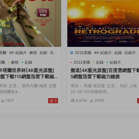
卡塔爾
·
4K-紀錄片
·
劇情
·
紀錄
·
豆瓣
2022美國
·
4K-紀錄片
·
紀錄
·
紀錄片
·
動
7.4
塔爾
劇情
紀錄
2022美國
紀錄
紀錄片
年卡塔爾世界杯[4K藍光原盤]
撤退[4K藍光原盤]百度雲網盤下載
盤下載115網盤迅雷下載磁
5網盤迅雷下載磁力鏈接
界杯 主演： 萊昂内爾·梅西 克裏
導演： 馬修·海涅曼 主演： 内詳 上映
納爾多&...
22-09-03(特柳賴德...
1571
3.07w
3106
5