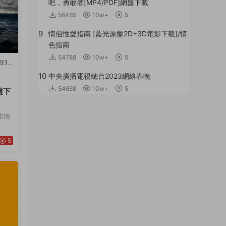
吧，勇敢者[MP4/PDF]網盤下載
56465
10w+
5
9
情侶性愛指南 [藍光原盤2D+3D電影下載]/情
色指南
54788
10w+
5
.1
·
10
中央廣播電視總台2023網絡春晚
54668
10w+
5
盤下
雷德
5