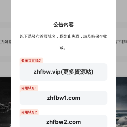
公告内容
以下爲發布首頁域名，爲防止失聯，請及時保存收
磁力鏈接
那山那人那狗[4K藍光原盤]百度雲網盤下載115網盤迅雷下載
藏。
發布首頁域名
zhfbw.vip(更多資源站)
備用域名1
zhfbw1.com
備用域名2
zhfbw2.com