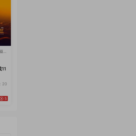
豆瓣
11
：20
5