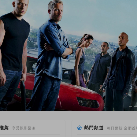
推薦
熱門頻道
享受觀影樂趣
每日更新 全網首