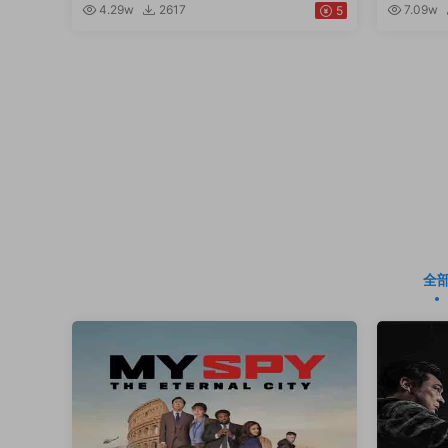
4.29w
2617
7.09w
5
全