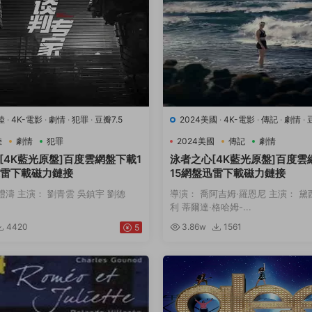
陸
·
4K-電影
·
劇情
·
犯罪
·
豆瓣7.5
2024美國
·
4K-電影
·
傳記
·
劇情
·
動
陸
劇情
犯罪
2024美國
傳記
劇情
[4K藍光原盤]百度雲網盤下載1
泳者之心[4K藍光原盤]百度雲
迅雷下載磁力鏈接
15網盤迅雷下載磁力鏈接
禮濤 主演： 劉青雲 吳鎮宇 劉德
導演： 喬阿吉姆·羅恩尼 主演： 黛
利 蒂爾達·格哈姆-...
4420
3.86w
1561
5