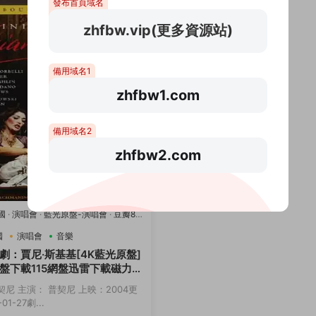
發布首頁域名
zhfbw.vip(更多資源站)
備用域名1
zhfbw1.com
備用域名2
zhfbw2.com
國
·
演唱會
·
藍光原盤-演唱會
·
豆瓣8.2
國
演唱會
音樂
劇：賈尼·斯基基[4K藍光原盤]
盤下載115網盤迅雷下載磁力鏈
契尼 主演： 普契尼 上映：2004更
01-27劇...