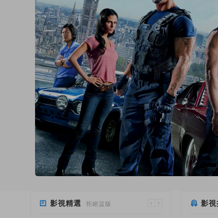
影視精選
影視
拒絕盜版