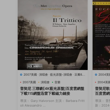
2007美國
·
演唱會
·
藍光原盤-演唱會
·
豆瓣8.9
2004英
·
音樂
·
音樂
2007美國
演唱會
音樂
2004英
普契尼 三聯劇[4K藍光原盤]百度雲網盤
普契尼歌
下載115網盤迅雷下載磁力鏈接
百度雲網
接
導演： Gary Halvorson 主演： Barbara Fritt
導演： 普
oli Alessandro ...
新：2024-