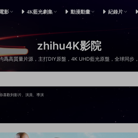
電影
4K藍光劇集
動漫動畫
紀錄片
zhihu4K影院
均爲高質量片源，主打DIY原盤，4K UHD藍光原盤，全球同步
你喜歡到影片、演員、導演