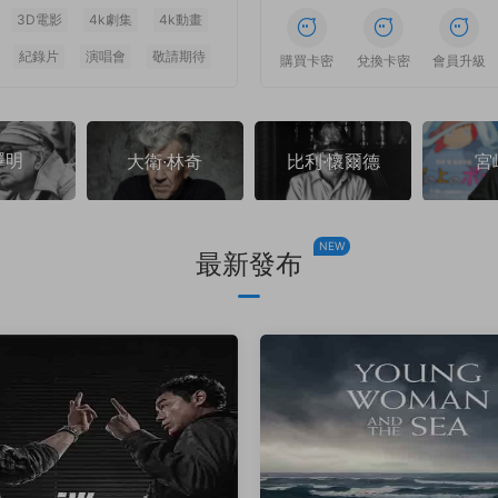
3D電影
4k劇集
4k動畫
紀錄片
演唱會
敬請期待
1
1
1
1
1
1
購買卡密
兌換卡密
會員升級
澤明
大衛·林奇
比利·懷爾德
宮
NEW
最新發布