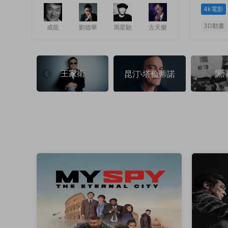
4k電影
3D動畫
成龍
劉德華
周星馳
古天樂
1
1
王家衛
黑
昆汀·塔倫蒂諾