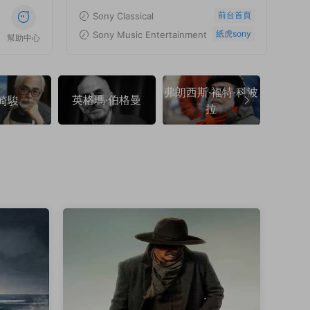
前台首頁
Sony Classical
紙虎sony
Sony Music Entertainment
幫助中心
弗朗西斯·福特·科波
英格瑪·伯格曼
弗朗索
崎駿
拉