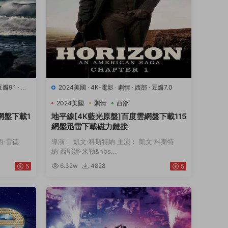
豆瓣9.1
·
運
2024美國
·
4K-電影
·
劇情
·
西部
·
豆瓣7.0
2024美國
劇情
西部
網盤下載1
地平線[4K藍光原盤]百度雲網盤下載115
網盤迅雷下載磁力鏈接
西·雷德
導演： 凱文·科斯特納 主演： 凱文·科斯特
納 西耶娜·米勒&nbs...
6.32w
4828
5
5