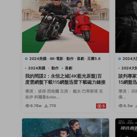
2024美國
·
4K-電影
·
動作
·
喜劇
·
豆瓣5.6
2024大
2024美國
動作
喜劇
2024大
我的間諜2：永恒之城[4K藍光原盤]百
談判專家
度雲網盤下載115網盤迅雷下載磁力鏈接
15網盤
導演： 彼得·西格爾 主演： 戴夫·巴蒂斯塔 克
導演： 邱
洛伊·科爾曼&nbs...
僑...
9.78w
770
6.3w
5