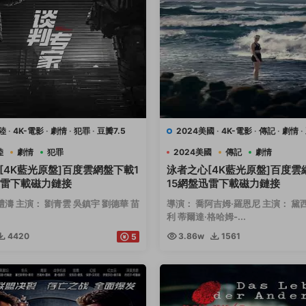
陸
·
4K-電影
·
劇情
·
犯罪
·
豆瓣7.5
2024美國
·
4K-電影
·
傳記
·
劇情
·
運動
陸
劇情
犯罪
2024美國
傳記
劇情
[4K藍光原盤]百度雲網盤下載1
泳者之心[4K藍光原盤]百度雲
迅雷下載磁力鏈接
15網盤迅雷下載磁力鏈接
禮濤 主演： 劉青雲 吳鎮宇 劉德華 苗
導演： 喬阿吉姆·羅恩尼 主演： 黛
利 蒂爾達·格哈姆-...
4420
3.86w
1561
5