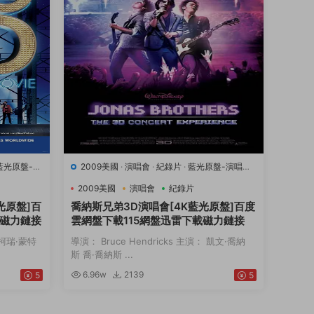
藍光原盤-演
2009美國
·
演唱會
·
紀錄片
·
藍光原盤-演唱會
·
豆瓣7.1
·
音樂
2009美國
演唱會
紀錄片
光原盤]百
喬納斯兄弟3D演唱會[4K藍光原盤]百度
載磁力鏈接
雲網盤下載115網盤迅雷下載磁力鏈接
： 柯瑞·蒙特
導演： Bruce Hendricks 主演： 凱文·喬納
斯 喬·喬納斯 ...
6.96w
2139
5
5