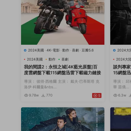
2024美國
·
4K-電影
·
動作
·
喜劇
·
豆瓣5.6
2024大
2024美國
動作
喜劇
2024大
我的間諜2：永恒之城[4K藍光原盤]百
談判專家
度雲網盤下載115網盤迅雷下載磁力鏈接
15網盤
導演： 彼得·西格爾 主演： 戴夫·巴蒂斯塔 克
導演： 邱
洛伊·科爾曼&nbs...
華 苗僑...
9.78w
770
6.3w
5