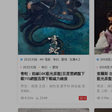
2022大陸
·
4K-電影
·
奇幻
·
愛情
·
豆瓣4.2
2008
9.7
·
音
2022大陸
奇幻
愛情
2008意
青蛇：前緣[4K藍光原盤]百度雲網盤下
查爾斯·
載115網盤迅雷下載磁力鏈接
藍光原盤
下載磁力
導演： 羅傑 主演： 鍾欣潼 麥亨利 林佑威 孫
導演： 羅
美楠&...
葉 上映：20
6.32w
2349
3.16w
5