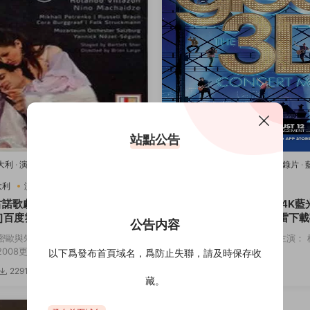
站點公告
意大利
·
演唱會
·
藍光原盤-演唱會
·
豆瓣
2011美國
·
歌舞
·
演唱會
·
紀錄片
·
樂
唱會
·
豆瓣8.2
·
音樂
大利
演唱會
音樂
2011美國
歌舞
演唱會
古諾歌劇：羅密歐與朱麗葉[4K
歡樂合唱團：3D演唱會[4K藍
]百度雲網盤下載115網盤迅雷
度雲網盤下載115網盤迅雷下
公告内容
鏈接
密歐與朱麗葉 主演： 羅密歐與朱麗
導演： Kevin Tancharoen 主演
08更...
斯 迪安娜·阿格隆&...
以下爲發布首頁域名，爲防止失聯，請及時保存收
2291
3.82w
3174
5
藏。