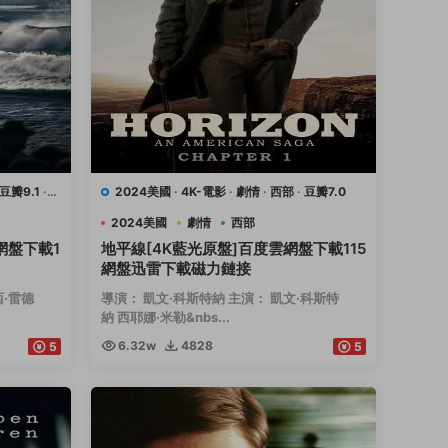
豆瓣9.1
·
2024美國
·
4K-電影
·
劇情
·
西部
·
豆瓣7.0
2024美國
劇情
西部
網盤下載1
地平線[4K藍光原盤]百度雲網盤下載115
網盤迅雷下載磁力鏈接
西·雷德
導演： 凱文·科斯特納 主演： 凱文·科斯特
納 西耶娜·米勒&nbs...
6.32w
4828
5
5