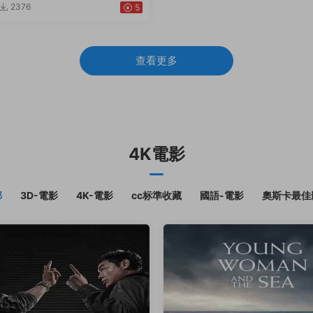
2376
5
查看更多
4K電影
部
3D-電影
4K-電影
cc标準收藏
國語-電影
奧斯卡最佳