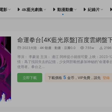
電影
4K藍光劇集
動漫動畫
紀錄片
命運拳台[4K藍光原盤]百度雲網盤
2023大陸
·
4K-動畫
·
動畫
·
豆瓣0.0
7.55w
2196
導演： 李豪淩 主演： 邊江 阿梓從小就很可愛 上映：2023-12-
情：爲了找回失去的記憶，少女阿肝毅然參加神秘的“命運拳台
使用者。拳台之...
5
立即下載
下載價格
金币，VIP免費，請先
登錄