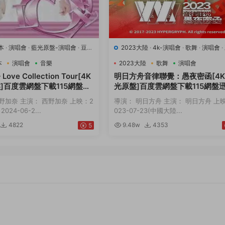
本
·
演唱會
·
藍光原盤-演唱會
·
豆瓣
2023大陸
·
4k-演唱會
·
歌舞
·
演唱會
·
樂
8.8
·
音樂
本
演唱會
音樂
2023大陸
歌舞
演唱會
ove Collection Tour[4K
明日方舟音律聯覺：愚夜密函[4
]百度雲網盤下載115網盤迅
光原盤]百度雲網盤下載115網盤
磁力鏈接
下載磁力鏈接
野加奈 主演： 西野加奈 上映：2
導演： 明日方舟 主演： 明日方舟 上
024-06-2...
023-07-23(中國大陸...
4822
9.48w
4353
5