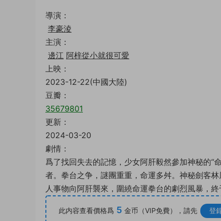
導演：
李豪淩
主演：
邊江
阿梓從小就很可愛
上映：
2023-12-22(中國大陸)
豆瓣：
35679801
更新：
2024-03-20
劇情：
爲了找回失去的記憶，少女阿肝毅然參加神秘的“命
者。拳台之争，謎團重重，命運多舛。神秘劍客林
人事物向阿肝襲來，圍繞命運拳台的劇烈風暴，終
5
此内容查看價格爲
金币（VIP免費），請先
登