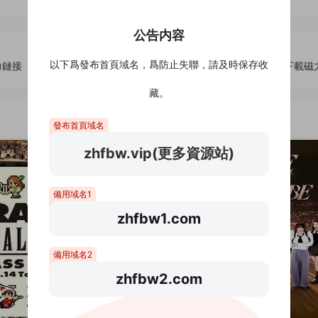
公告内容
以下爲發布首頁域名，爲防止失聯，請及時保存收
力鏈接
泡泡浴[4K藍光原盤]百度雲網盤下載115網盤迅雷下載磁
藏。
發布首頁域名
zhfbw.vip(更多資源站)
備用域名1
zhfbw1.com
備用域名2
zhfbw2.com