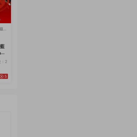
豆瓣
K藍
迅雷
映：2
5