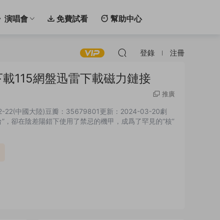
演唱會
免費試看
幫助中心
登錄
注冊
下載115網盤迅雷下載磁力鏈接
推廣
22(中國大陸)豆瓣：35679801更新：2024-03-20劇
”，卻在陰差陽錯下使用了禁忌的機甲，成爲了罕見的“核”