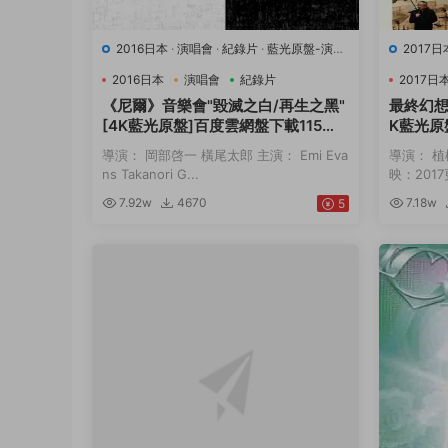
2016日本
·
演唱會
·
紀錄片
·
藍光原盤-演唱
2017日
會
·
豆瓣0.0
·
音樂
0.0
·
音
2016日本
演唱會
紀錄片
2017日
《尼爾》音樂會"毀滅之白/再生之黑"
最終幻想 
[4K藍光原盤]百度雲網盤下載115網
K藍光原
盤迅雷下載磁力鏈接
迅雷下
導演： 岡部啓一 橫尾太郎 主演： Emi Eva
導演： 植
ns Takanori G...
映：2017更
7.92w
4670
7.18w
5