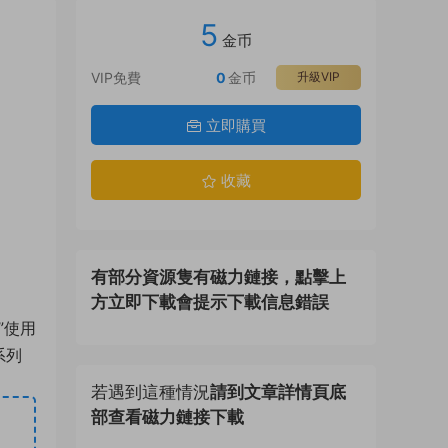
5
金币
VIP免費
0
金币
升級VIP
立即購買
收藏
有部分資源隻有磁力鏈接，點擊上
方立即下載會提示下載信息錯誤
”使用
系列
若遇到這種情況
請到文章詳情頁底
部查看磁力鏈接下載