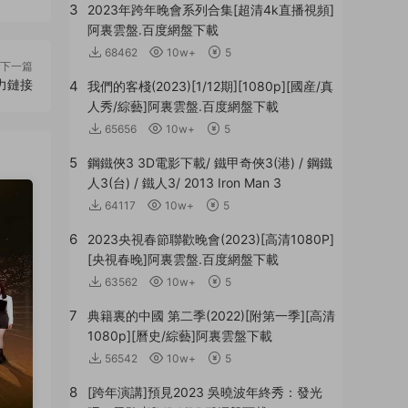
3
2023年跨年晚會系列合集[超清4k直播視頻]
阿裏雲盤.百度網盤下載
68462
10w+
5
下一篇
力鏈接
4
我們的客棧(2023)[1/12期][1080p][國産/真
人秀/綜藝]阿裏雲盤.百度網盤下載
65656
10w+
5
5
鋼鐵俠3 3D電影下載/ 鐵甲奇俠3(港) / 鋼鐵
人3(台) / 鐵人3/ 2013 Iron Man 3
64117
10w+
5
6
2023央視春節聯歡晚會(2023)[高清1080P]
[央視春晚]阿裏雲盤.百度網盤下載
63562
10w+
5
7
典籍裏的中國 第二季(2022)[附第一季][高清
1080p][曆史/綜藝]阿裏雲盤下載
56542
10w+
5
8
[跨年演講]預見2023 吳曉波年終秀：發光