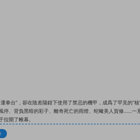
運拳台”，卻在陰差陽錯下使用了禁忌的機甲，成爲了罕見的“核
風停、背負黑暗的彩子、離奇死亡的雨燈、蛇蠍美人賀修……一
于拉開了帷幕。
錄