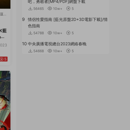
吧，勇敢者[MP4/PDF]網盤下載
56465
10w+
5
·
豆瓣
9
情侶性愛指南 [藍光原盤2D+3D電影下載]/情
色指南
K藍
54788
10w+
5
迅雷
10
中央廣播電視總台2023網絡春晚
023
54668
10w+
5
5