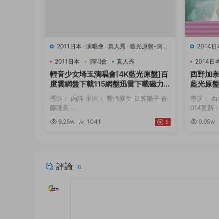
2011日本
·
演唱會
·
真人秀
·
藍光原盤-演唱
2014日
會
·
豆瓣0.0
·
音樂
0.0
·
音
2011日本
演唱會
真人秀
2014日
輕音少女埼玉演唱會[4K藍光原盤]百
西野加奈 L
度雲網盤下載115網盤迅雷下載磁力
藍光原盤
鏈接
雷下載
導演： 内詳 主演： 豐崎愛生 日笠陽子 佐
導演： 西
藤聰美 ...
014更新：2
6.25w
1041
9.95w
5
評論
0