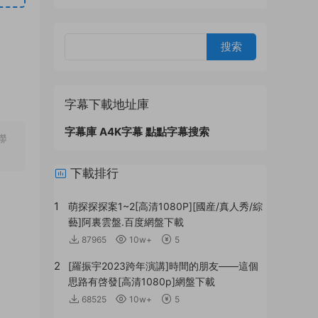
字幕下載地址庫
字幕庫
A4K字幕
點點字幕搜索
聯
下載排行
1
萌探探探案1~2[高清1080P][國産/真人秀/綜
藝]阿裏雲盤.百度網盤下載
87965
10w+
5
2
[羅振宇2023跨年演講]時間的朋友——這個
思路有啓發[高清1080p]網盤下載
68525
10w+
5