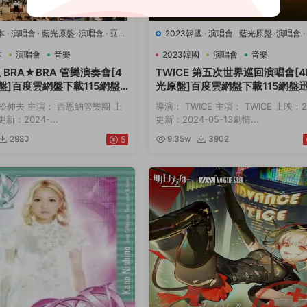
本
·
演唱會
·
藍光原盤-演唱會
·
豆瓣
2023韓國
·
演唱會
·
藍光原盤-演唱會
樂
0.0
·
音樂
本
演唱會
音樂
2023韓國
演唱會
音樂
BRA★BRA 管樂演奏會[4
TWICE 第五次世界巡回演唱會[4
盤]百度雲網盤下載115網盤
光原盤]百度雲網盤下載115網盤
載磁力鏈接
下載磁力鏈接
松伸夫 主演： 西恩納管樂團 上
導演： TWICE 主演： TWICE 上映：2
新：2024-...
更新：2024-05-13劇情...
2980
9.35w
3902
5