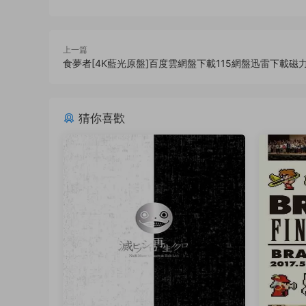
上一篇
食夢者[4K藍光原盤]百度雲網盤下載115網盤迅雷下載磁
猜你喜歡