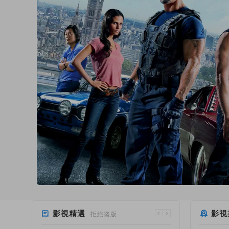
影視精選
影視
拒絕盜版