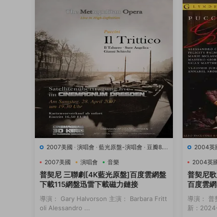
2007美國
·
演唱會
·
藍光原盤-演唱會
·
豆瓣8.9
2004英
·
音樂
·
音樂
2007美國
演唱會
音樂
2004英
普契尼 三聯劇[4K藍光原盤]百度雲網盤
普契尼歌
下載115網盤迅雷下載磁力鏈接
百度雲網
接
導演： Gary Halvorson 主演： Barbara Fritt
導演： 普
oli Alessandro ...
新：2024-