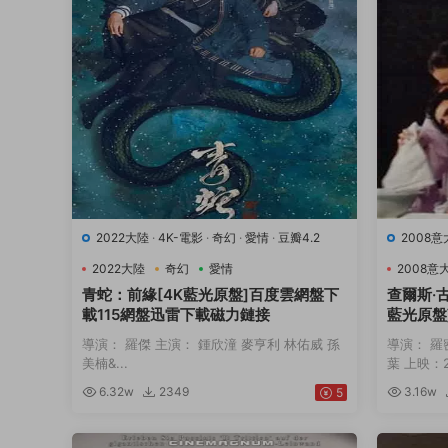
2022大陸
·
4K-電影
·
奇幻
·
愛情
·
豆瓣4.2
2008
9.7
·
音
2022大陸
奇幻
愛情
2008意
青蛇：前緣[4K藍光原盤]百度雲網盤下
查爾斯·
載115網盤迅雷下載磁力鏈接
藍光原盤
下載磁力
導演： 羅傑 主演： 鍾欣潼 麥亨利 林佑威 孫
導演： 羅
美楠&...
葉 上映：20
6.32w
2349
3.16w
5