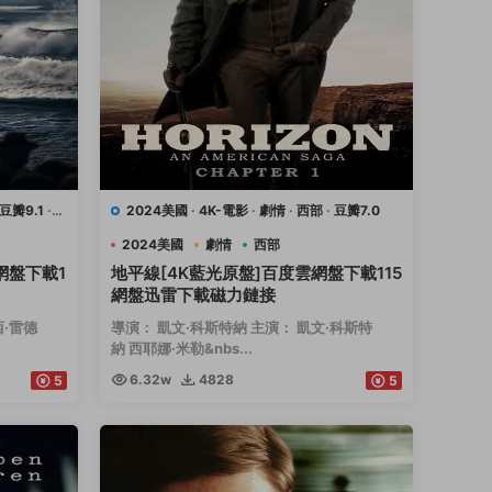
豆瓣9.1
·
2024美國
·
4K-電影
·
劇情
·
西部
·
豆瓣7.0
2024美國
劇情
西部
網盤下載1
地平線[4K藍光原盤]百度雲網盤下載115
網盤迅雷下載磁力鏈接
西·雷德
導演： 凱文·科斯特納 主演： 凱文·科斯特
納 西耶娜·米勒&nbs...
6.32w
4828
5
5