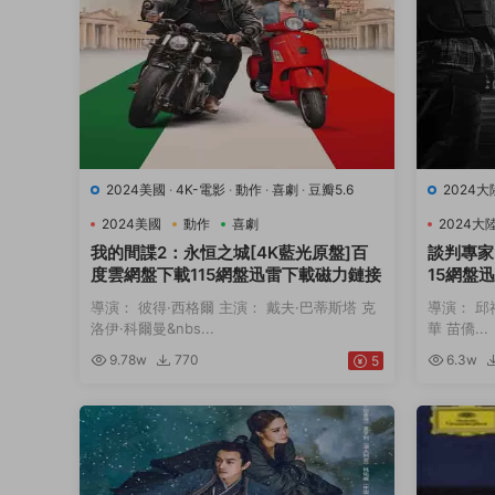
2024美國
·
4K-電影
·
動作
·
喜劇
·
豆瓣5.6
2024大
2024美國
動作
喜劇
2024大
我的間諜2：永恒之城[4K藍光原盤]百
談判專家
度雲網盤下載115網盤迅雷下載磁力鏈接
15網盤
導演： 彼得·西格爾 主演： 戴夫·巴蒂斯塔 克
導演： 邱
洛伊·科爾曼&nbs...
華 苗僑...
9.78w
770
6.3w
5