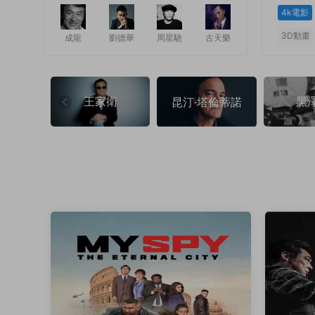
4k電影
3D動畫
成龍
劉德華
周星馳
古天樂
1
1
王家衛
黑
昆汀·塔倫蒂諾