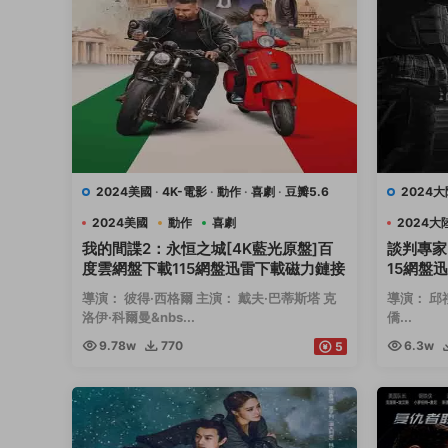
2024美國
·
4K-電影
·
動作
·
喜劇
·
豆瓣5.6
2024大
2024美國
動作
喜劇
2024大
我的間諜2：永恒之城[4K藍光原盤]百
談判專家
度雲網盤下載115網盤迅雷下載磁力鏈接
15網盤
導演： 彼得·西格爾 主演： 戴夫·巴蒂斯塔 克
導演： 邱
洛伊·科爾曼&nbs...
僑...
9.78w
770
6.3w
5