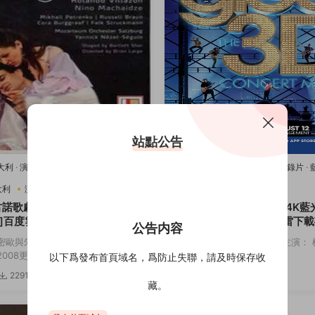
站點公告
意大利
·
演唱會
·
藍光原盤-演唱會
·
豆瓣
2011美國
·
歌舞
·
演唱會
·
紀錄片
·
樂
唱會
·
豆瓣8.2
·
音樂
大利
演唱會
音樂
2011美國
歌舞
演唱會
古諾歌劇：羅密歐與朱麗葉[4K
歡樂合唱團：3D演唱會[4K藍
]百度雲網盤下載115網盤迅雷
度雲網盤下載115網盤迅雷下
公告内容
鏈接
密歐與朱麗葉 主演： 羅密歐與朱麗
導演： Kevin Tancharoen 主演
08更...
斯 迪安娜·阿格隆&...
以下爲發布首頁域名，爲防止失聯，請及時保存收
2291
3.82w
3174
5
藏。