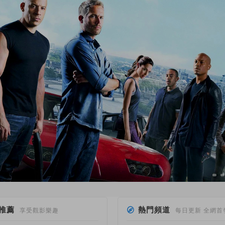
推薦
熱門頻道
享受觀影樂趣
每日更新 全網首