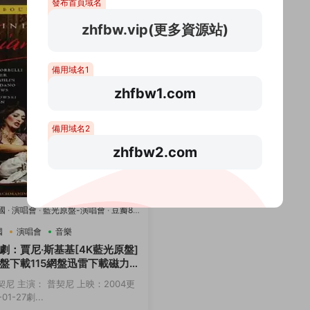
發布首頁域名
zhfbw.vip(更多資源站)
備用域名1
zhfbw1.com
備用域名2
zhfbw2.com
國
·
演唱會
·
藍光原盤-演唱會
·
豆瓣8.2
國
演唱會
音樂
劇：賈尼·斯基基[4K藍光原盤]
盤下載115網盤迅雷下載磁力鏈
契尼 主演： 普契尼 上映：2004更
01-27劇...