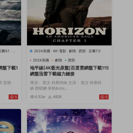
豆瓣9.1
·
運
2024美國
·
4K-電影
·
劇情
·
西部
·
豆瓣7.0
2024美國
劇情
西部
網盤下載1
地平線[4K藍光原盤]百度雲網盤下載115
網盤迅雷下載磁力鏈接
西·雷德
導演： 凱文·科斯特納 主演： 凱文·科斯特
納 西耶娜·米勒&nbs...
6.32w
4828
5
5