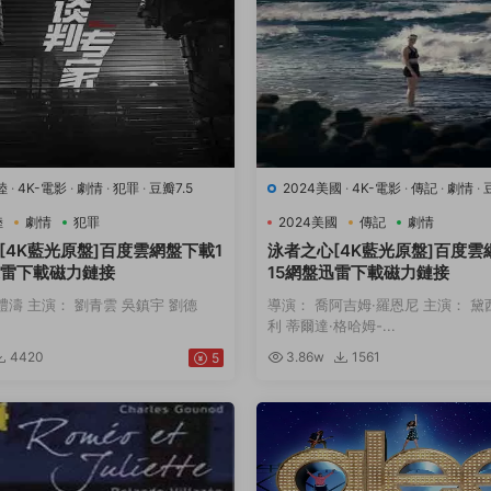
陸
·
4K-電影
·
劇情
·
犯罪
·
豆瓣7.5
2024美國
·
4K-電影
·
傳記
·
劇情
·
動
陸
劇情
犯罪
2024美國
傳記
劇情
[4K藍光原盤]百度雲網盤下載1
泳者之心[4K藍光原盤]百度雲
迅雷下載磁力鏈接
15網盤迅雷下載磁力鏈接
禮濤 主演： 劉青雲 吳鎮宇 劉德
導演： 喬阿吉姆·羅恩尼 主演： 黛
利 蒂爾達·格哈姆-...
4420
3.86w
1561
5