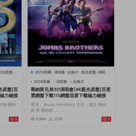
藍光原盤-演
2009美國
·
演唱會
·
紀錄片
·
藍光原盤-演唱會
·
豆瓣7.1
·
音樂
2009美國
演唱會
紀錄片
光原盤]百
喬納斯兄弟3D演唱會[4K藍光原盤]百度
載磁力鏈接
雲網盤下載115網盤迅雷下載磁力鏈接
： 柯瑞·蒙特
導演： Bruce Hendricks 主演： 凱文·喬納
斯 喬·喬納斯 ...
6.96w
2139
5
5