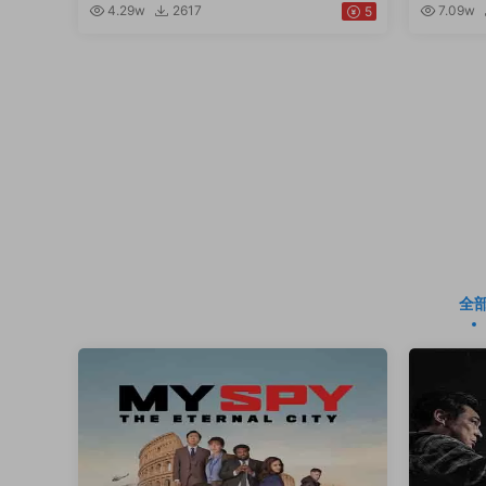
4.29w
2617
7.09w
5
全