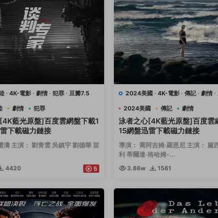
陸
·
4K-電影
·
劇情
·
犯罪
·
豆瓣7.5
2024美國
·
4K-電影
·
傳記
·
劇情
·
運動
陸
劇情
犯罪
2024美國
傳記
劇情
[4K藍光原盤]百度雲網盤下載1
泳者之心[4K藍光原盤]百度雲
迅雷下載磁力鏈接
15網盤迅雷下載磁力鏈接
禮濤 主演： 劉青雲 吳鎮宇 劉德華 苗
導演： 喬阿吉姆·羅恩尼 主演： 黛
利 蒂爾達·格哈姆-...
4420
3.86w
1561
5