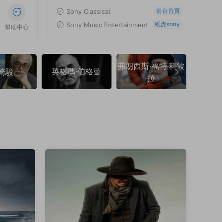
前台首頁
Sony Classical
紙虎sony
Sony Music Entertainment
幫助中心
弗朗西斯·福特·科波
英格瑪·伯格曼
弗朗索
崎駿
拉