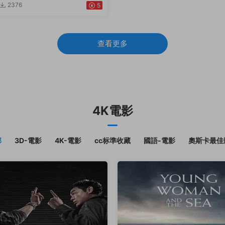
2376
5
查看更多
4K電影
部
3D-電影
4K-電影
cc标準收藏
國語-電影
奧斯卡最佳