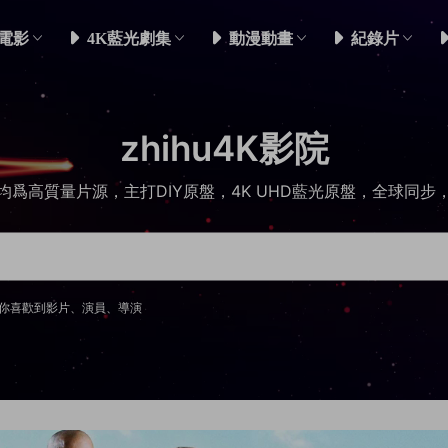
電影
4K藍光劇集
動漫動畫
紀錄片
zhihu4K影院
均爲高質量片源，主打DIY原盤，4K UHD藍光原盤，全球同步
你喜歡到影片、演員、導演