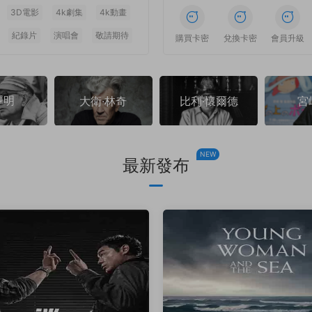
3D電影
4k劇集
4k動畫
紀錄片
演唱會
敬請期待
1
1
1
1
1
1
購買卡密
兌換卡密
會員升級
澤明
大衛·林奇
比利·懷爾德
宮
NEW
最新發布