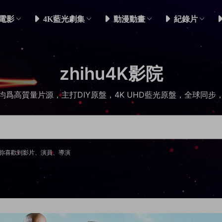
電影
4K藍光劇集
動漫動畫
紀錄片
zhihu4K影院
均爲高質量片源，主打DIY原盤，4K UHD藍光原盤，全球同步
你喜歡到影片、演員、導演