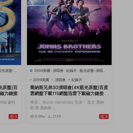
藍光原盤-演
2009美國
·
演唱會
·
紀錄片
·
藍光原盤-演唱會
·
豆瓣7.1
·
音樂
2009美國
演唱會
紀錄片
光原盤]百
喬納斯兄弟3D演唱會[4K藍光原盤]百度
載磁力鏈接
雲網盤下載115網盤迅雷下載磁力鏈接
： 柯瑞·蒙特
導演： Bruce Hendricks 主演： 凱文·喬納
斯 喬·喬納斯 ...
6.96w
2139
5
5