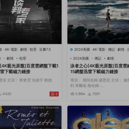
陸
·
4K-電影
·
劇情
·
犯罪
·
豆瓣7.5
2024美國
·
4K-電影
·
傳記
·
劇情
·
動
陸
劇情
犯罪
2024美國
傳記
劇情
[4K藍光原盤]百度雲網盤下載1
泳者之心[4K藍光原盤]百度雲
迅雷下載磁力鏈接
15網盤迅雷下載磁力鏈接
禮濤 主演： 劉青雲 吳鎮宇 劉德
導演： 喬阿吉姆·羅恩尼 主演： 黛
利 蒂爾達·格哈姆-...
4420
3.86w
1561
5