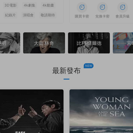
3D電影
4k劇集
4k動畫
紀錄片
演唱會
敬請期待
1
1
1
1
1
1
購買卡密
兌換卡密
會員升級
澤明
大衛·林奇
比利·懷爾德
宮
NEW
最新發布