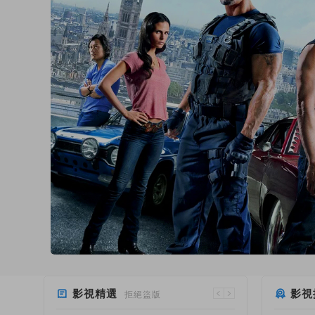
影視精選
影視
拒絕盜版