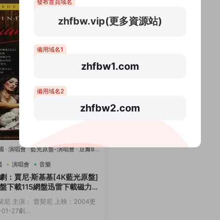
發布首頁域名
zhfbw.vip(更多資源站)
備用域名1
zhfbw1.com
備用域名2
zhfbw2.com
國
·
演唱會
·
藍光原盤-演唱會
·
豆瓣8.2
國
演唱會
音樂
劇：賈尼·斯基基[4K藍光原盤]
盤下載115網盤迅雷下載磁力鏈
契尼 主演： 普契尼 上映：2004更
01-27劇...