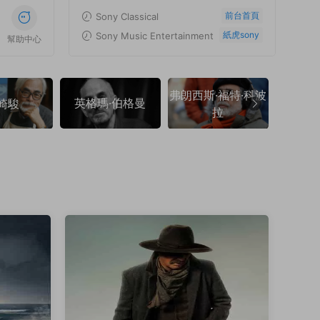
前台首頁
Sony Classical
紙虎sony
Sony Music Entertainment
幫助中心
弗朗西斯·福特·科波
英格瑪·伯格曼
弗朗索
崎駿
拉