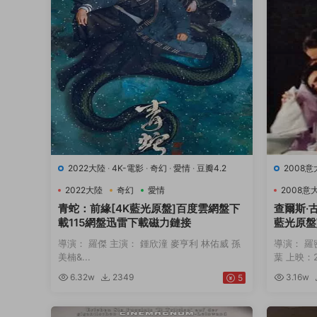
2022大陸
·
4K-電影
·
奇幻
·
愛情
·
豆瓣4.2
2008
9.7
·
音
2022大陸
奇幻
愛情
2008意
青蛇：前緣[4K藍光原盤]百度雲網盤下
查爾斯·
載115網盤迅雷下載磁力鏈接
藍光原盤
下載磁力
導演： 羅傑 主演： 鍾欣潼 麥亨利 林佑威 孫
導演： 羅
美楠&...
葉 上映：20
6.32w
2349
3.16w
5