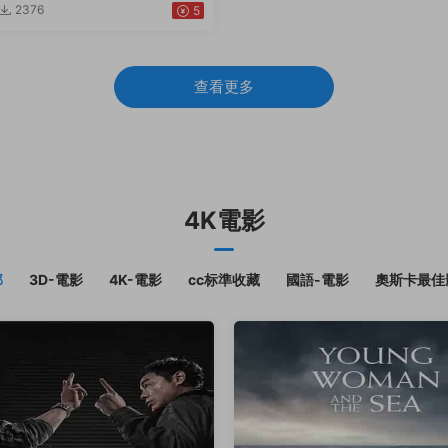
2376
5
查看更多
4K電影
部
3D-電影
4K-電影
cc标準收藏
國語-電影
奧斯卡最佳