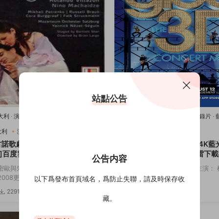
站點公告
意大利
·
演唱會
·
藍光原盤-演唱會
·
豆瓣
2011美國
·
歌舞
·
演唱會
·
紀錄片
·
樂
唱會
·
豆瓣8.2
·
音樂
大利
演唱會
音樂
2011美國
歌舞
演唱會
古諾歌劇：羅密歐與朱麗葉[4K
歡樂合唱團：3D演唱會[4K藍
]百度雲網盤下載115網盤迅雷
度雲網盤下載115網盤迅雷下
公告内容
鏈接
密歐與朱麗葉 主演： 羅密歐與朱麗
導演： Kevin Tancharoen 主演
08更...
斯 迪安娜·阿格隆&...
以下爲發布首頁域名，爲防止失聯，請及時保存收
2291
3.82w
3174
5
藏。