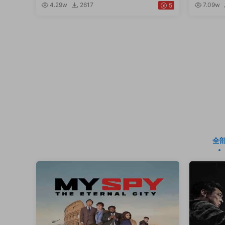
4.29w
2617
7.09w
5
全