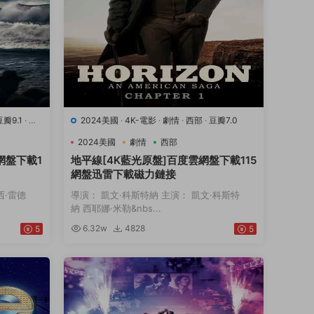
豆瓣9.1
·
運
2024美國
·
4K-電影
·
劇情
·
西部
·
豆瓣7.0
2024美國
劇情
西部
網盤下載1
地平線[4K藍光原盤]百度雲網盤下載115
網盤迅雷下載磁力鏈接
西·雷德
導演： 凱文·科斯特納 主演： 凱文·科斯特
納 西耶娜·米勒&nbs...
6.32w
4828
5
5