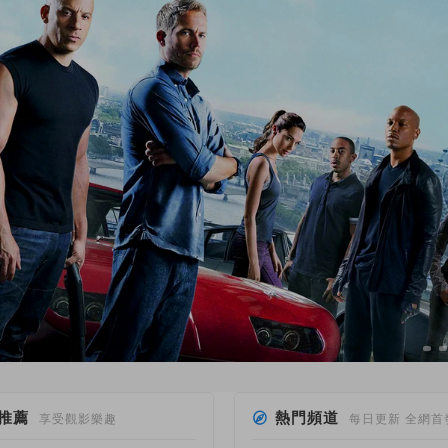
推薦
熱門頻道
享受觀影樂趣
每日更新 全網首