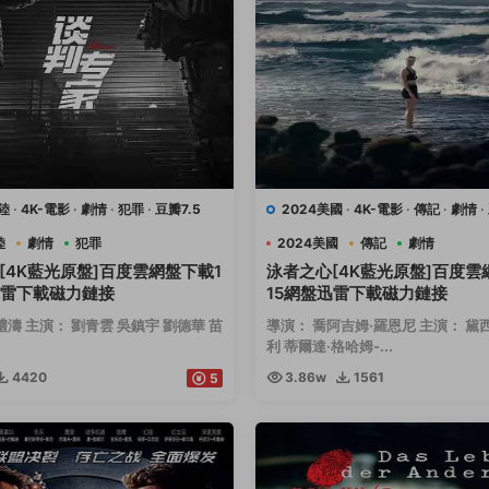
陸
·
4K-電影
·
劇情
·
犯罪
·
豆瓣7.5
2024美國
·
4K-電影
·
傳記
·
劇情
·
運動
陸
劇情
犯罪
2024美國
傳記
劇情
[4K藍光原盤]百度雲網盤下載1
泳者之心[4K藍光原盤]百度雲
迅雷下載磁力鏈接
15網盤迅雷下載磁力鏈接
禮濤 主演： 劉青雲 吳鎮宇 劉德華 苗
導演： 喬阿吉姆·羅恩尼 主演： 黛
利 蒂爾達·格哈姆-...
4420
3.86w
1561
5