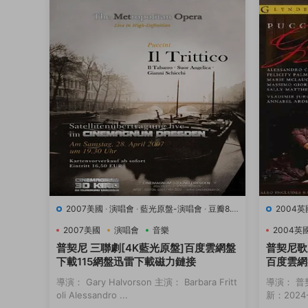
2007美國
·
演唱會
·
藍光原盤-演唱會
·
豆瓣8.9
2004英
·
音樂
·
音樂
2007美國
演唱會
音樂
2004英
普契尼 三聯劇[4K藍光原盤]百度雲網盤
普契尼歌
下載115網盤迅雷下載磁力鏈接
百度雲網
接
導演： Gary Halvorson 主演： Barbara Fritt
導演： 普
oli Alessandro ...
新：2024-