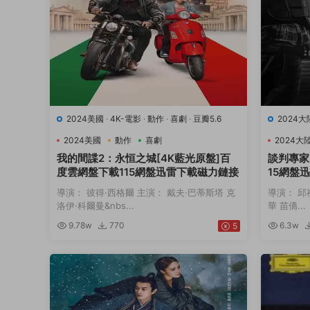
2024美國
·
4K-電影
·
動作
·
喜劇
·
豆瓣5.6
2024大
2024美國
動作
喜劇
2024大
我的間諜2：永恒之城[4K藍光原盤]百
談判專家
度雲網盤下載115網盤迅雷下載磁力鏈接
15網盤
導演： 彼得·西格爾 主演： 戴夫·巴蒂斯塔 克
導演： 邱
洛伊·科爾曼&nbs...
華 苗僑...
9.78w
770
6.3w
5