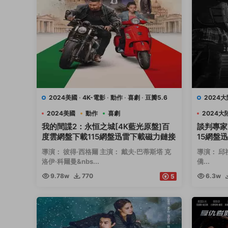
2024美國
·
4K-電影
·
動作
·
喜劇
·
豆瓣5.6
2024大
2024美國
動作
喜劇
2024大
我的間諜2：永恒之城[4K藍光原盤]百
談判專家
度雲網盤下載115網盤迅雷下載磁力鏈接
15網盤
導演： 彼得·西格爾 主演： 戴夫·巴蒂斯塔 克
導演： 邱
洛伊·科爾曼&nbs...
僑...
9.78w
770
6.3w
5