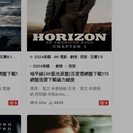
豆瓣9.1
·
2024美國
·
4K-電影
·
劇情
·
西部
·
豆瓣7.0
2024美國
劇情
西部
網盤下載1
地平線[4K藍光原盤]百度雲網盤下載115
網盤迅雷下載磁力鏈接
西·雷德
導演： 凱文·科斯特納 主演： 凱文·科斯特
納 西耶娜·米勒&nbs...
6.32w
4828
5
5