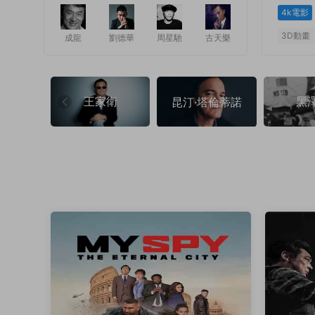
4k電影
3D動畫
成龍
劉德華
周星馳
古天樂
1
1
王家衛
黑
昆汀·塔倫蒂諾