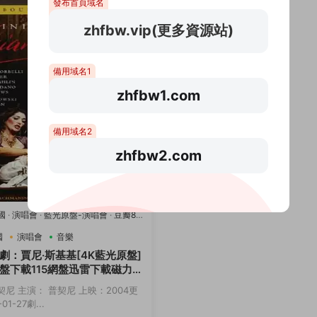
發布首頁域名
zhfbw.vip(更多資源站)
備用域名1
zhfbw1.com
備用域名2
zhfbw2.com
國
·
演唱會
·
藍光原盤-演唱會
·
豆瓣8.2
國
演唱會
音樂
劇：賈尼·斯基基[4K藍光原盤]
盤下載115網盤迅雷下載磁力鏈
契尼 主演： 普契尼 上映：2004更
01-27劇...