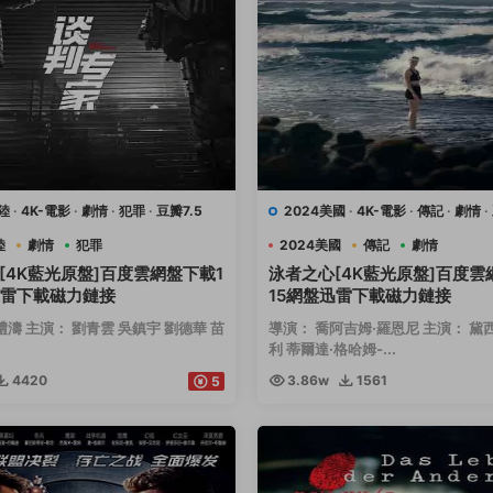
陸
·
4K-電影
·
劇情
·
犯罪
·
豆瓣7.5
2024美國
·
4K-電影
·
傳記
·
劇情
·
運動
陸
劇情
犯罪
2024美國
傳記
劇情
[4K藍光原盤]百度雲網盤下載1
泳者之心[4K藍光原盤]百度雲
迅雷下載磁力鏈接
15網盤迅雷下載磁力鏈接
禮濤 主演： 劉青雲 吳鎮宇 劉德華 苗
導演： 喬阿吉姆·羅恩尼 主演： 黛
利 蒂爾達·格哈姆-...
4420
3.86w
1561
5