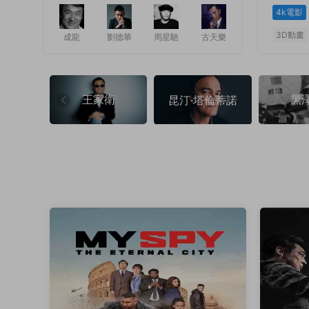
4k電影
3D動畫
成龍
劉德華
周星馳
古天樂
1
1
王家衛
黑
昆汀·塔倫蒂諾