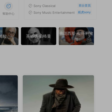
前台首頁
Sony Classical
紙虎sony
Sony Music Entertainment
幫助中心
弗朗西斯·福特·科波
英格瑪·伯格曼
弗朗索
崎駿
拉