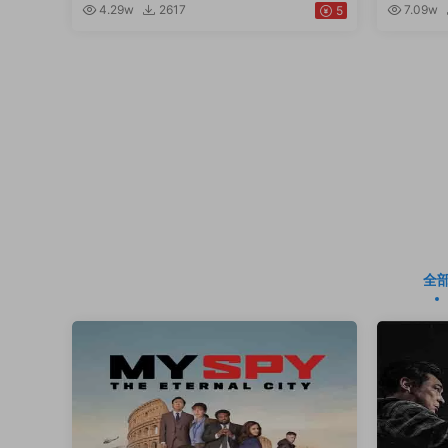
4.29w
2617
7.09w
5
全