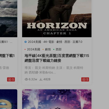
豆瓣9.1
·
運
2024美國
·
4K-電影
·
劇情
·
西部
·
豆瓣7.0
2024美國
劇情
西部
網盤下載1
地平線[4K藍光原盤]百度雲網盤下載115
網盤迅雷下載磁力鏈接
西·雷德
導演： 凱文·科斯特納 主演： 凱文·科斯特
納 西耶娜·米勒&nbs...
6.32w
4828
5
5