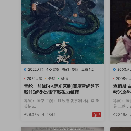
2022大陸
·
4K-電影
·
奇幻
·
愛情
·
豆瓣4.2
2008
9.7
·
音
2022大陸
奇幻
愛情
2008意
青蛇：前緣[4K藍光原盤]百度雲網盤下
查爾斯·
載115網盤迅雷下載磁力鏈接
藍光原盤
下載磁力
導演： 羅傑 主演： 鍾欣潼 麥亨利 林佑威 孫
導演： 羅
美楠&...
葉 上映：20
6.32w
2349
3.16w
5