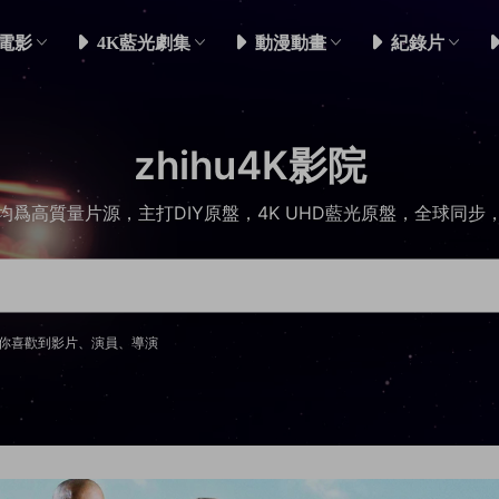
電影
4K藍光劇集
動漫動畫
紀錄片
zhihu4K影院
均爲高質量片源，主打DIY原盤，4K UHD藍光原盤，全球同步
你喜歡到影片、演員、導演