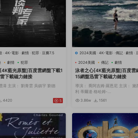
陸
·
4K-電影
·
劇情
·
犯罪
·
豆瓣7.5
2024美國
·
4K-電影
·
傳記
·
劇情
·
動
陸
劇情
犯罪
2024美國
傳記
劇情
[4K藍光原盤]百度雲網盤下載1
泳者之心[4K藍光原盤]百度雲
迅雷下載磁力鏈接
15網盤迅雷下載磁力鏈接
禮濤 主演： 劉青雲 吳鎮宇 劉德
導演： 喬阿吉姆·羅恩尼 主演： 黛
利 蒂爾達·格哈姆-...
4420
3.86w
1561
5