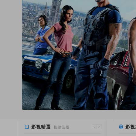
影視精選
影視
拒絕盜版