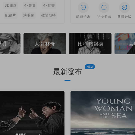
3D電影
4k劇集
4k動畫
紀錄片
演唱會
敬請期待
1
1
1
1
1
1
購買卡密
兌換卡密
會員升級
澤明
大衛·林奇
比利·懷爾德
宮
NEW
最新發布