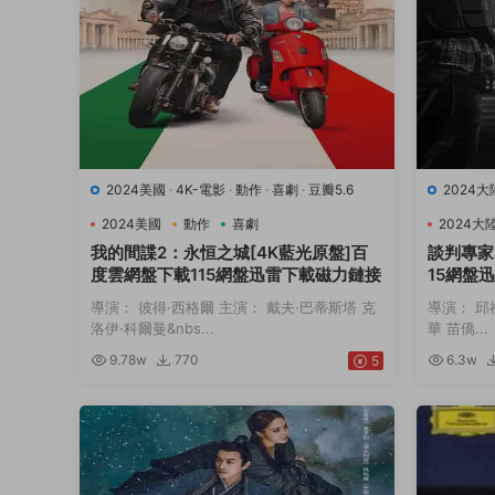
2024美國
·
4K-電影
·
動作
·
喜劇
·
豆瓣5.6
2024大
2024美國
動作
喜劇
2024大
我的間諜2：永恒之城[4K藍光原盤]百
談判專家
度雲網盤下載115網盤迅雷下載磁力鏈接
15網盤
導演： 彼得·西格爾 主演： 戴夫·巴蒂斯塔 克
導演： 邱
洛伊·科爾曼&nbs...
華 苗僑...
9.78w
770
6.3w
5