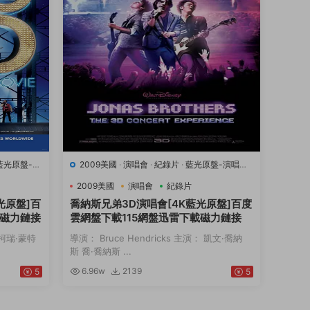
藍光原盤-演
2009美國
·
演唱會
·
紀錄片
·
藍光原盤-演唱會
·
豆瓣7.1
·
音樂
2009美國
演唱會
紀錄片
光原盤]百
喬納斯兄弟3D演唱會[4K藍光原盤]百度
載磁力鏈接
雲網盤下載115網盤迅雷下載磁力鏈接
： 柯瑞·蒙特
導演： Bruce Hendricks 主演： 凱文·喬納
斯 喬·喬納斯 ...
6.96w
2139
5
5