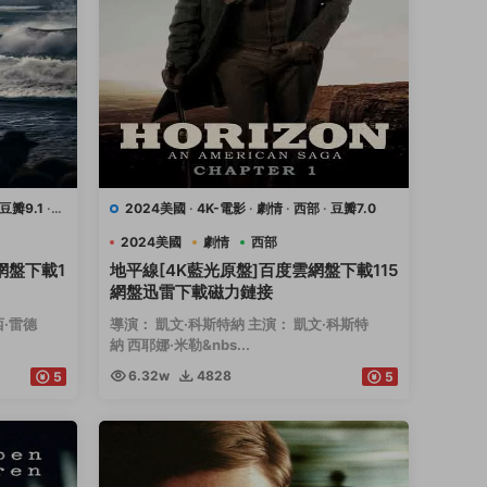
豆瓣9.1
·
2024美國
·
4K-電影
·
劇情
·
西部
·
豆瓣7.0
2024美國
劇情
西部
網盤下載1
地平線[4K藍光原盤]百度雲網盤下載115
網盤迅雷下載磁力鏈接
西·雷德
導演： 凱文·科斯特納 主演： 凱文·科斯特
納 西耶娜·米勒&nbs...
6.32w
4828
5
5