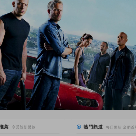
推薦
熱門頻道
享受觀影樂趣
每日更新 全網首