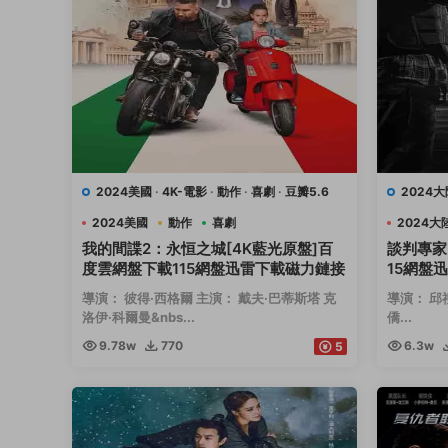
2024美國
·
4K-電影
·
動作
·
喜劇
·
豆瓣5.6
2024大
2024美國
動作
喜劇
2024大
我的間諜2：永恒之城[4K藍光原盤]百
談判專家
度雲網盤下載115網盤迅雷下載磁力鏈接
15網盤
導演： 彼得·西格爾 主演： 戴夫·巴蒂斯塔 克
導演： 邱
洛伊·科爾曼&nbs...
僑...
9.78w
770
6.3w
5