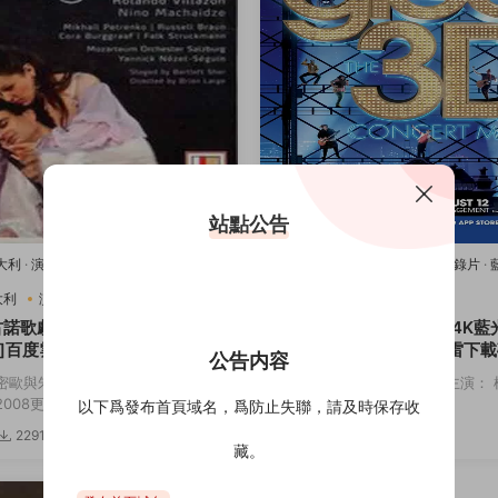
站點公告
意大利
·
演唱會
·
藍光原盤-演唱會
·
豆瓣
2011美國
·
歌舞
·
演唱會
·
紀錄片
·
樂
唱會
·
豆瓣8.2
·
音樂
大利
演唱會
音樂
2011美國
歌舞
演唱會
古諾歌劇：羅密歐與朱麗葉[4K
歡樂合唱團：3D演唱會[4K藍
]百度雲網盤下載115網盤迅雷
度雲網盤下載115網盤迅雷下
公告内容
鏈接
密歐與朱麗葉 主演： 羅密歐與朱麗
導演： Kevin Tancharoen 主演
08更...
斯 迪安娜·阿格隆&...
以下爲發布首頁域名，爲防止失聯，請及時保存收
2291
3.82w
3174
5
藏。