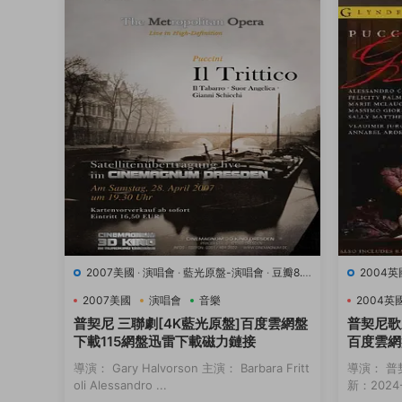
2007美國
·
演唱會
·
藍光原盤-演唱會
·
豆瓣8.9
2004英
·
音樂
·
音樂
2007美國
演唱會
音樂
2004英
普契尼 三聯劇[4K藍光原盤]百度雲網盤
普契尼歌
下載115網盤迅雷下載磁力鏈接
百度雲網
接
導演： Gary Halvorson 主演： Barbara Fritt
導演： 普
oli Alessandro ...
新：2024-