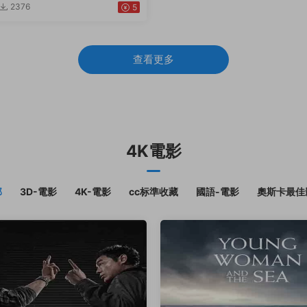
2376
5
查看更多
4K電影
部
3D-電影
4K-電影
cc标準收藏
國語-電影
奧斯卡最佳