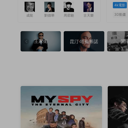
4k電影
3D動畫
成龍
劉德華
周星馳
古天樂
1
1
王家衛
黑
昆汀·塔倫蒂諾