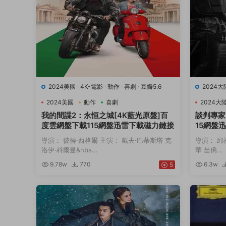
2024美國
·
4K-電影
·
動作
·
喜劇
·
豆瓣5.6
2024大
2024美國
動作
喜劇
2024大
我的間諜2：永恒之城[4K藍光原盤]百
談判專家
度雲網盤下載115網盤迅雷下載磁力鏈接
15網盤
導演： 彼得·西格爾 主演： 戴夫·巴蒂斯塔 克
導演： 邱
洛伊·科爾曼&nbs...
華 苗僑...
9.78w
770
6.3w
5