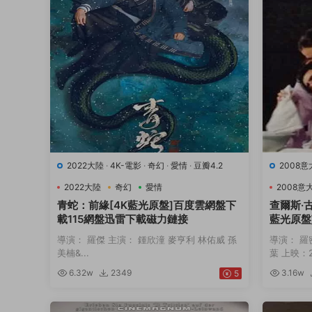
2022大陸
·
4K-電影
·
奇幻
·
愛情
·
豆瓣4.2
2008
9.7
·
音
2022大陸
奇幻
愛情
2008意
青蛇：前緣[4K藍光原盤]百度雲網盤下
查爾斯·
載115網盤迅雷下載磁力鏈接
藍光原盤
下載磁力
導演： 羅傑 主演： 鍾欣潼 麥亨利 林佑威 孫
導演： 羅
美楠&...
葉 上映：20
6.32w
2349
3.16w
5