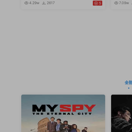
4.29w
2617
7.09w
5
全