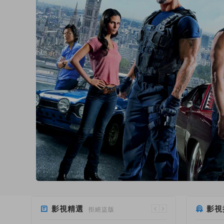
影視精選
影視
拒絕盜版