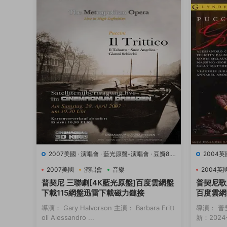
2007美國
·
演唱會
·
藍光原盤-演唱會
·
豆瓣8.9
2004英
·
音樂
·
音樂
2007美國
演唱會
音樂
2004英
普契尼 三聯劇[4K藍光原盤]百度雲網盤
普契尼歌
下載115網盤迅雷下載磁力鏈接
百度雲網
接
導演： Gary Halvorson 主演： Barbara Fritt
導演： 普
oli Alessandro ...
新：2024-