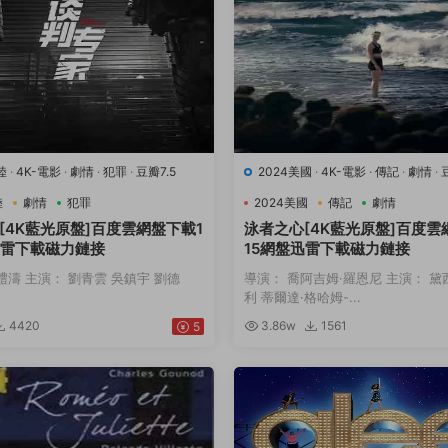
陸
·
4K-電影
·
劇情
·
犯罪
·
豆瓣7.5
2024美國
·
4K-電影
·
傳記
·
劇情
·
動
陸
劇情
犯罪
2024美國
傳記
劇情
[4K藍光原盤]百度雲網盤下載1
泳者之心[4K藍光原盤]百度雲
迅雷下載磁力鏈接
15網盤迅雷下載磁力鏈接
禮濤 主演： 劉青雲 吳鎮宇 劉德
導演： 喬阿吉姆·羅恩尼 主演： 黛
利 蒂爾達·格哈姆-...
4420
3.86w
1561
5