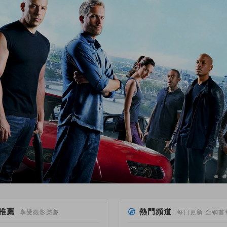
推薦
熱門頻道
享受觀影樂趣
每日更新 全網首