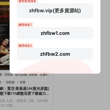
發布首頁域名
zhfbw.vip(更多資源站)
備用域名1
zhfbw1.com
備用域名2
zhfbw2.com
國
·
演唱會
·
藍光原盤-演唱會
·
豆瓣8.2
國
演唱會
音樂
劇：賈尼·斯基基[4K藍光原盤]
盤下載115網盤迅雷下載磁力鏈
契尼 主演： 普契尼 上映：2004更
01-27劇...