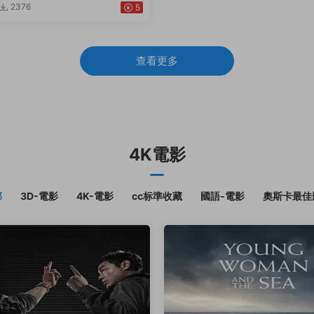
2376
5
查看更多
4K電影
部
3D-電影
4K-電影
cc标準收藏
國語-電影
奧斯卡最佳