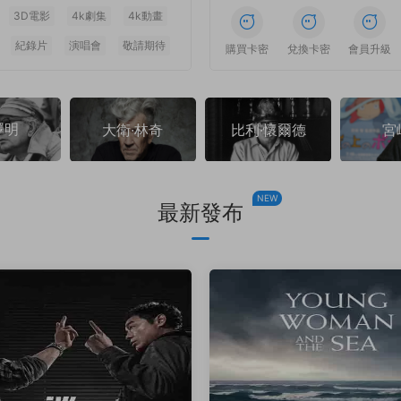
3D電影
4k劇集
4k動畫
紀錄片
演唱會
敬請期待
1
1
1
1
1
1
購買卡密
兌換卡密
會員升級
澤明
大衛·林奇
比利·懷爾德
宮
NEW
最新發布