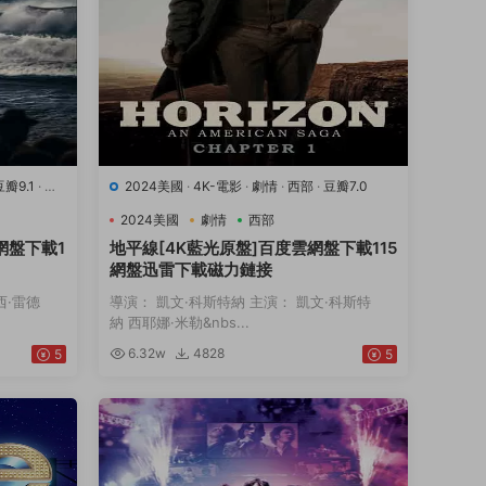
豆瓣9.1
·
運
2024美國
·
4K-電影
·
劇情
·
西部
·
豆瓣7.0
2024美國
劇情
西部
網盤下載1
地平線[4K藍光原盤]百度雲網盤下載115
網盤迅雷下載磁力鏈接
西·雷德
導演： 凱文·科斯特納 主演： 凱文·科斯特
納 西耶娜·米勒&nbs...
6.32w
4828
5
5