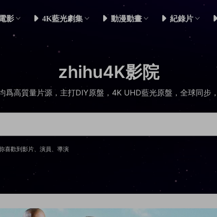
電影
4K藍光劇集
動漫動畫
紀錄片
zhihu4K影院
均爲高質量片源，主打DIY原盤，4K UHD藍光原盤，全球同步
你喜歡到影片、演員、導演