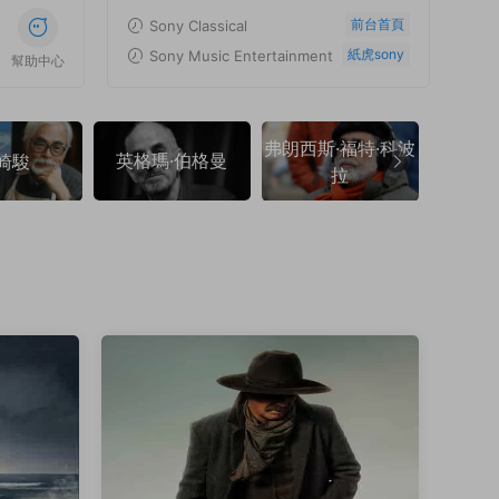
前台首頁
Sony Classical
紙虎sony
Sony Music Entertainment
幫助中心
弗朗西斯·福特·科波
英格瑪·伯格曼
弗朗索
崎駿
拉