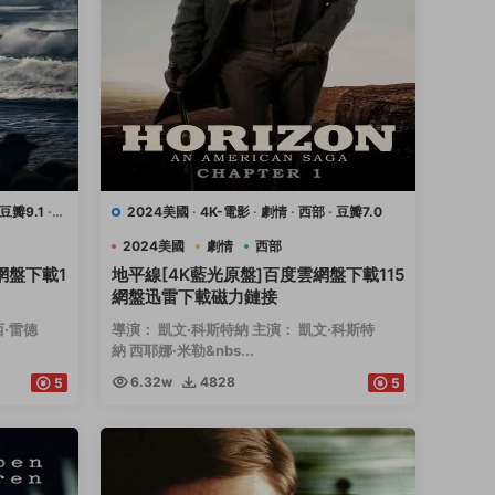
豆瓣9.1
·
2024美國
·
4K-電影
·
劇情
·
西部
·
豆瓣7.0
2024美國
劇情
西部
網盤下載1
地平線[4K藍光原盤]百度雲網盤下載115
網盤迅雷下載磁力鏈接
西·雷德
導演： 凱文·科斯特納 主演： 凱文·科斯特
納 西耶娜·米勒&nbs...
6.32w
4828
5
5