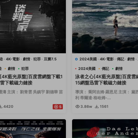
陸
·
4K-電影
·
劇情
·
犯罪
·
豆瓣7.5
2024美國
·
4K-電影
·
傳記
·
劇情
·
運動
陸
劇情
犯罪
2024美國
傳記
劇情
[4K藍光原盤]百度雲網盤下載1
泳者之心[4K藍光原盤]百度雲
迅雷下載磁力鏈接
15網盤迅雷下載磁力鏈接
禮濤 主演： 劉青雲 吳鎮宇 劉德華 苗
導演： 喬阿吉姆·羅恩尼 主演： 黛
利 蒂爾達·格哈姆-...
4420
3.86w
1561
5