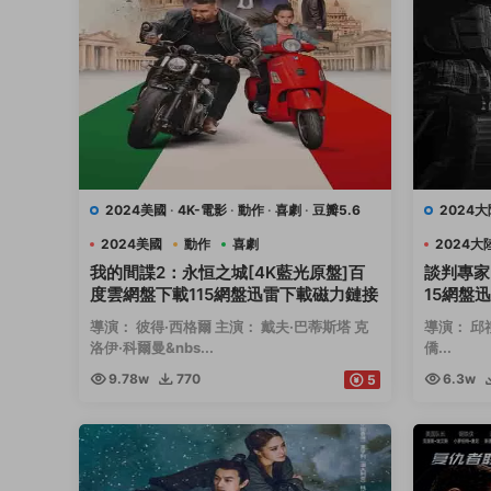
2024美國
·
4K-電影
·
動作
·
喜劇
·
豆瓣5.6
2024大
2024美國
動作
喜劇
2024大
我的間諜2：永恒之城[4K藍光原盤]百
談判專家
度雲網盤下載115網盤迅雷下載磁力鏈接
15網盤
導演： 彼得·西格爾 主演： 戴夫·巴蒂斯塔 克
導演： 邱
洛伊·科爾曼&nbs...
僑...
9.78w
770
6.3w
5