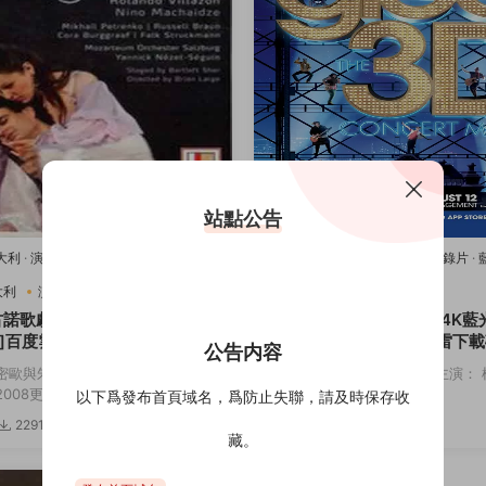
站點公告
意大利
·
演唱會
·
藍光原盤-演唱會
·
豆瓣
2011美國
·
歌舞
·
演唱會
·
紀錄片
·
樂
唱會
·
豆瓣8.2
·
音樂
大利
演唱會
音樂
2011美國
歌舞
演唱會
古諾歌劇：羅密歐與朱麗葉[4K
歡樂合唱團：3D演唱會[4K藍
]百度雲網盤下載115網盤迅雷
度雲網盤下載115網盤迅雷下
公告内容
鏈接
密歐與朱麗葉 主演： 羅密歐與朱麗
導演： Kevin Tancharoen 主演
08更...
斯 迪安娜·阿格隆&...
以下爲發布首頁域名，爲防止失聯，請及時保存收
2291
3.82w
3174
5
藏。