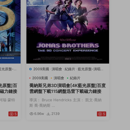
藍光原盤-演
2009美國
·
演唱會
·
紀錄片
·
藍光原盤-演唱會
·
豆瓣7.1
·
音樂
2009美國
演唱會
紀錄片
光原盤]百
喬納斯兄弟3D演唱會[4K藍光原盤]百度
載磁力鏈接
雲網盤下載115網盤迅雷下載磁力鏈接
： 柯瑞·蒙特
導演： Bruce Hendricks 主演： 凱文·喬納
斯 喬·喬納斯 ...
6.96w
2139
5
5