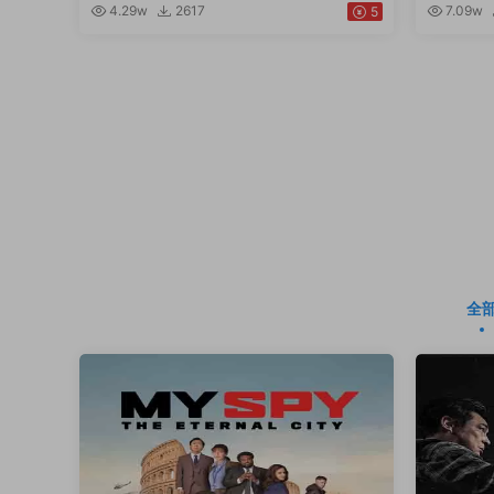
4.29w
2617
7.09w
5
全