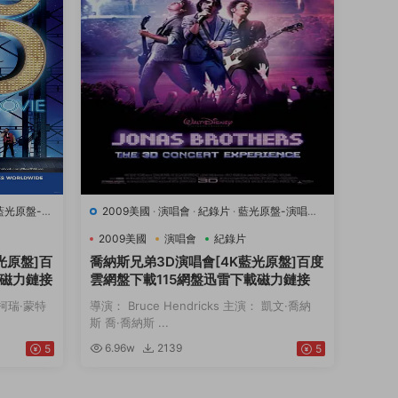
藍光原盤-演
2009美國
·
演唱會
·
紀錄片
·
藍光原盤-演唱會
·
豆瓣7.1
·
音樂
2009美國
演唱會
紀錄片
光原盤]百
喬納斯兄弟3D演唱會[4K藍光原盤]百度
載磁力鏈接
雲網盤下載115網盤迅雷下載磁力鏈接
： 柯瑞·蒙特
導演： Bruce Hendricks 主演： 凱文·喬納
斯 喬·喬納斯 ...
6.96w
2139
5
5