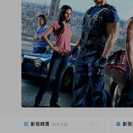
影視精選
影視
拒絕盜版