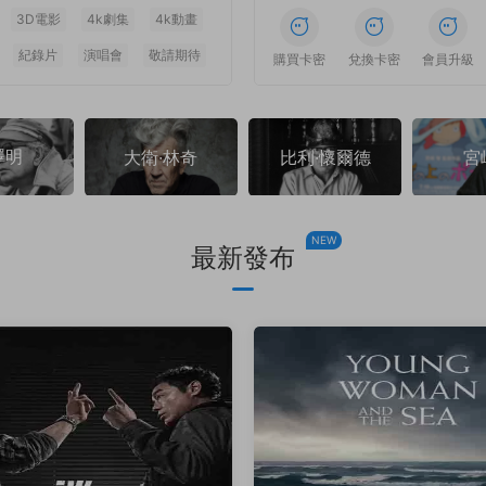
3D電影
4k劇集
4k動畫
紀錄片
演唱會
敬請期待
1
1
1
1
1
1
購買卡密
兌換卡密
會員升級
澤明
大衛·林奇
比利·懷爾德
宮
NEW
最新發布