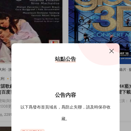
站點公告
意大利
·
演唱會
·
藍光原盤-演唱會
·
豆瓣
2011美國
·
歌舞
·
演唱會
·
紀錄片
·
樂
唱會
·
豆瓣8.2
·
音樂
大利
演唱會
音樂
2011美國
歌舞
演唱會
古諾歌劇：羅密歐與朱麗葉[4K
歡樂合唱團：3D演唱會[4K藍
]百度雲網盤下載115網盤迅雷
度雲網盤下載115網盤迅雷下
公告内容
鏈接
密歐與朱麗葉 主演： 羅密歐與朱麗
導演： Kevin Tancharoen 主演
08更...
斯 迪安娜·阿格隆&...
以下爲發布首頁域名，爲防止失聯，請及時保存收
2291
3.82w
3174
5
藏。