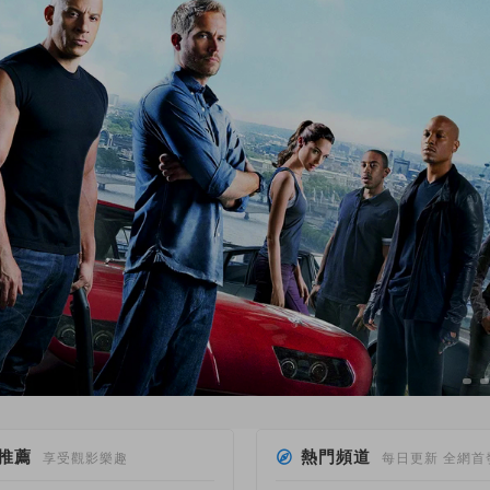
推薦
熱門頻道
享受觀影樂趣
每日更新 全網首