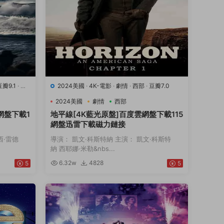
豆瓣9.1
·
運
2024美國
·
4K-電影
·
劇情
·
西部
·
豆瓣7.0
2024美國
劇情
西部
網盤下載1
地平線[4K藍光原盤]百度雲網盤下載115
網盤迅雷下載磁力鏈接
西·雷德
導演： 凱文·科斯特納 主演： 凱文·科斯特
納 西耶娜·米勒&nbs...
6.32w
4828
5
5