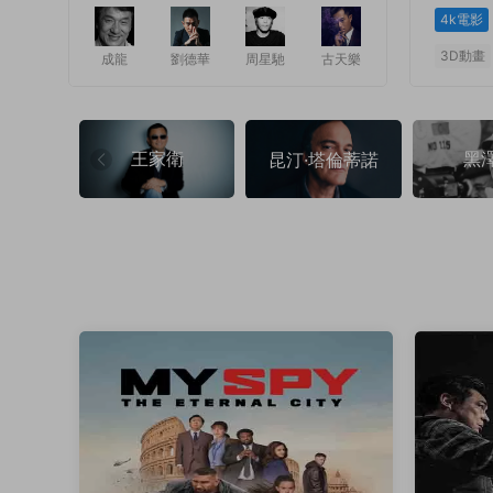
4k電影
3D動畫
成龍
劉德華
周星馳
古天樂
1
1
王家衛
黑
昆汀·塔倫蒂諾