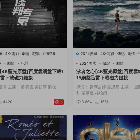
陸
·
4K-電影
·
劇情
·
犯罪
·
豆瓣7.5
2024美國
·
4K-電影
·
傳記
·
劇情
·
動
陸
劇情
犯罪
2024美國
傳記
劇情
[4K藍光原盤]百度雲網盤下載1
泳者之心[4K藍光原盤]百度雲
迅雷下載磁力鏈接
15網盤迅雷下載磁力鏈接
禮濤 主演： 劉青雲 吳鎮宇 劉德
導演： 喬阿吉姆·羅恩尼 主演： 黛
利 蒂爾達·格哈姆-...
4420
3.86w
1561
5