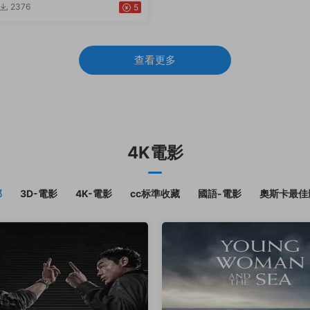
2376
5
查看更多
4K電影
部
3D-電影
4K-電影
cc标準收藏
國語-電影
奧斯卡最佳