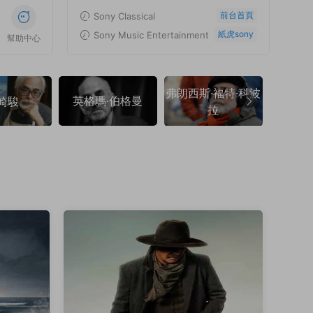
前台首頁
Sony Classical
紙虎sony
Sony Music Entertainment
幫助中心
弗朗西斯·福特·科波
英格瑪·伯格曼
弗朗索
崎駿
拉