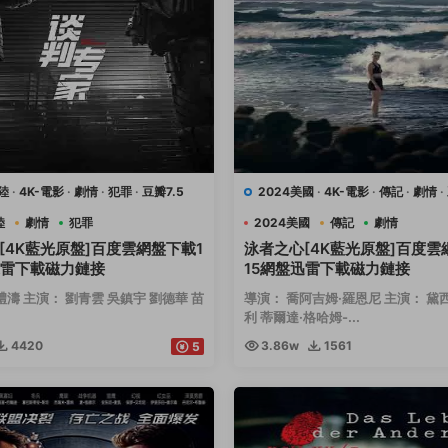
陸
·
4K-電影
·
劇情
·
犯罪
·
豆瓣7.5
2024美國
·
4K-電影
·
傳記
·
劇情
·
運動
陸
劇情
犯罪
2024美國
傳記
劇情
[4K藍光原盤]百度雲網盤下載1
泳者之心[4K藍光原盤]百度雲
迅雷下載磁力鏈接
15網盤迅雷下載磁力鏈接
禮濤 主演： 劉青雲 吳鎮宇 劉德華 苗
導演： 喬阿吉姆·羅恩尼 主演： 黛
利 蒂爾達·格哈姆-...
4420
3.86w
1561
5