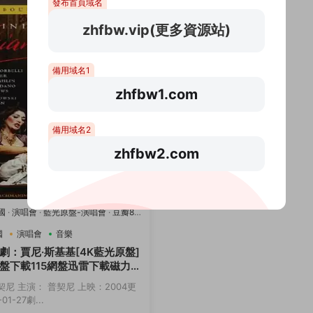
發布首頁域名
zhfbw.vip(更多資源站)
備用域名1
zhfbw1.com
備用域名2
zhfbw2.com
國
·
演唱會
·
藍光原盤-演唱會
·
豆瓣8.2
國
演唱會
音樂
劇：賈尼·斯基基[4K藍光原盤]
盤下載115網盤迅雷下載磁力鏈
契尼 主演： 普契尼 上映：2004更
01-27劇...