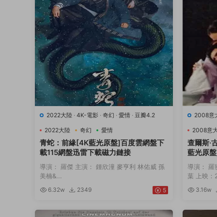
2022大陸
·
4K-電影
·
奇幻
·
愛情
·
豆瓣4.2
2008
9.7
·
音
2022大陸
奇幻
愛情
2008意
青蛇：前緣[4K藍光原盤]百度雲網盤下
查爾斯·
載115網盤迅雷下載磁力鏈接
藍光原盤
下載磁力
導演： 羅傑 主演： 鍾欣潼 麥亨利 林佑威 孫
導演： 羅
美楠&...
葉 上映：20
6.32w
2349
3.16w
5