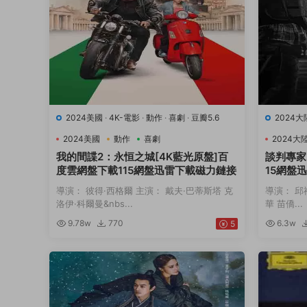
2024美國
·
4K-電影
·
動作
·
喜劇
·
豆瓣5.6
2024大
2024美國
動作
喜劇
2024大
我的間諜2：永恒之城[4K藍光原盤]百
談判專家
度雲網盤下載115網盤迅雷下載磁力鏈接
15網盤
導演： 彼得·西格爾 主演： 戴夫·巴蒂斯塔 克
導演： 邱
洛伊·科爾曼&nbs...
華 苗僑...
9.78w
770
6.3w
5