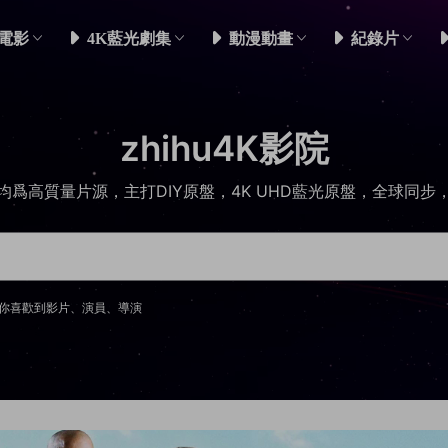
電影
4K藍光劇集
動漫動畫
紀錄片
zhihu4K影院
均爲高質量片源，主打DIY原盤，4K UHD藍光原盤，全球同步
你喜歡到影片、演員、導演