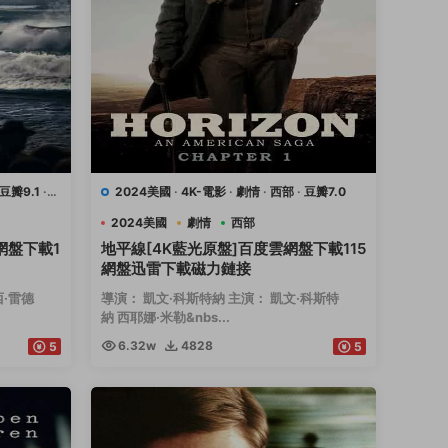
豆瓣9.1
·
2024美國
·
4K-電影
·
劇情
·
西部
·
豆瓣7.0
2024美國
劇情
西部
網盤下載1
地平線[4K藍光原盤]百度雲網盤下載115
網盤迅雷下載磁力鏈接
西·雷德
導演： 凱文·科斯特納 主演： 凱文·科斯特
納 西耶娜·米勒&nbs...
6.32w
4828
5
5