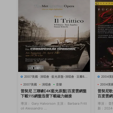
2007美國
·
演唱會
·
藍光原盤-演唱會
·
豆瓣8.9
2004英
·
音樂
·
音樂
2007美國
演唱會
音樂
2004英
普契尼 三聯劇[4K藍光原盤]百度雲網盤
普契尼歌
下載115網盤迅雷下載磁力鏈接
百度雲網
接
導演： Gary Halvorson 主演： Barbara Fritt
導演： 普
oli Alessandro ...
新：2024-