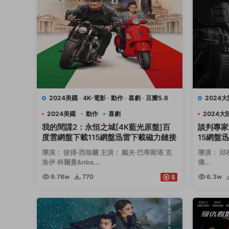
2024美國
·
4K-電影
·
動作
·
喜劇
·
豆瓣5.6
2024大
2024美國
動作
喜劇
2024大
我的間諜2：永恒之城[4K藍光原盤]百
談判專家
度雲網盤下載115網盤迅雷下載磁力鏈接
15網盤
導演： 彼得·西格爾 主演： 戴夫·巴蒂斯塔 克
導演： 邱
洛伊·科爾曼&nbs...
僑...
9.78w
770
6.3w
5