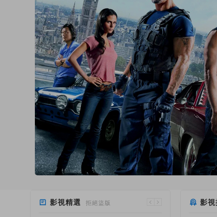
影視精選
影視
拒絕盜版