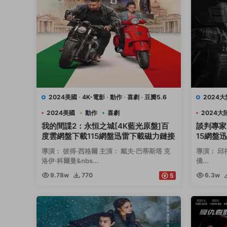
2024美國
·
4K-電影
·
動作
·
喜劇
·
豆瓣5.6
2024大
2024美國
動作
喜劇
2024大
我的間諜2：永恒之城[4K藍光原盤]百
談判專家
度雲網盤下載115網盤迅雷下載磁力鏈接
15網盤
導演： 彼得·西格爾 主演： 戴夫·巴蒂斯塔 克
導演： 邱
洛伊·科爾曼&nbs...
僑...
9.78w
770
6.3w
5