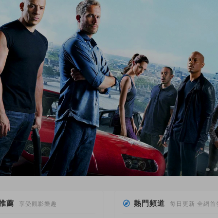
推薦
熱門頻道
享受觀影樂趣
每日更新 全網首