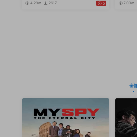
4.29w
2617
7.09w
5
全