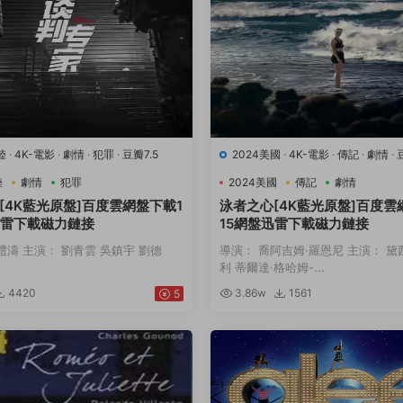
陸
·
4K-電影
·
劇情
·
犯罪
·
豆瓣7.5
2024美國
·
4K-電影
·
傳記
·
劇情
·
動
陸
劇情
犯罪
2024美國
傳記
劇情
[4K藍光原盤]百度雲網盤下載1
泳者之心[4K藍光原盤]百度雲
迅雷下載磁力鏈接
15網盤迅雷下載磁力鏈接
禮濤 主演： 劉青雲 吳鎮宇 劉德
導演： 喬阿吉姆·羅恩尼 主演： 黛
利 蒂爾達·格哈姆-...
4420
3.86w
1561
5