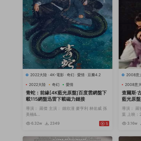
2022大陸
·
4K-電影
·
奇幻
·
愛情
·
豆瓣4.2
2008
9.7
·
音
2022大陸
奇幻
愛情
2008意
青蛇：前緣[4K藍光原盤]百度雲網盤下
查爾斯·
載115網盤迅雷下載磁力鏈接
藍光原盤
下載磁力
導演： 羅傑 主演： 鍾欣潼 麥亨利 林佑威 孫
導演： 羅
美楠&...
葉 上映：20
6.32w
2349
3.16w
5