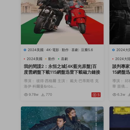
2024美國
·
4K-電影
·
動作
·
喜劇
·
豆瓣5.6
2024大
2024美國
動作
喜劇
2024大
我的間諜2：永恒之城[4K藍光原盤]百
談判專家
度雲網盤下載115網盤迅雷下載磁力鏈接
15網盤
導演： 彼得·西格爾 主演： 戴夫·巴蒂斯塔 克
導演： 邱
洛伊·科爾曼&nbs...
華 苗僑...
9.78w
770
6.3w
5