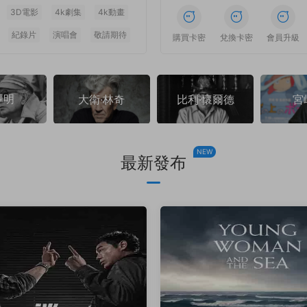
3D電影
4k劇集
4k動畫
紀錄片
演唱會
敬請期待
1
1
1
1
1
1
購買卡密
兌換卡密
會員升級
澤明
大衛·林奇
比利·懷爾德
宮
NEW
最新發布