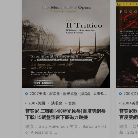
2007美國
·
演唱會
·
藍光原盤-演唱會
·
豆瓣8.9
2004英
·
音樂
·
音樂
2007美國
演唱會
音樂
2004英
普契尼 三聯劇[4K藍光原盤]百度雲網盤
普契尼歌
下載115網盤迅雷下載磁力鏈接
百度雲網
接
導演： Gary Halvorson 主演： Barbara Fritt
導演： 普
oli Alessandro ...
新：2024-