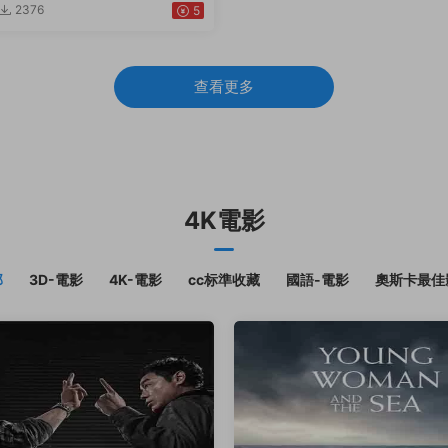
2376
5
查看更多
4K電影
部
3D-電影
4K-電影
cc标準收藏
國語-電影
奧斯卡最佳