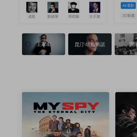
4k電影
3D動畫
成龍
劉德華
周星馳
古天樂
1
1
王家衛
黑
昆汀·塔倫蒂諾