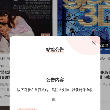
站點公告
意大利
·
演唱會
·
藍光原盤-演唱會
·
豆瓣
2011美國
·
歌舞
·
演唱會
·
紀錄片
·
樂
唱會
·
豆瓣8.2
·
音樂
大利
演唱會
音樂
2011美國
歌舞
演唱會
古諾歌劇：羅密歐與朱麗葉[4K
歡樂合唱團：3D演唱會[4K藍
]百度雲網盤下載115網盤迅雷
度雲網盤下載115網盤迅雷下
公告内容
鏈接
密歐與朱麗葉 主演： 羅密歐與朱麗
導演： Kevin Tancharoen 主演
08更...
斯 迪安娜·阿格隆&...
以下爲發布首頁域名，爲防止失聯，請及時保存收
2291
3.82w
3174
5
藏。