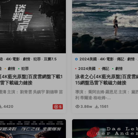
陸
·
4K-電影
·
劇情
·
犯罪
·
豆瓣7.5
2024美國
·
4K-電影
·
傳記
·
劇情
·
運動
陸
劇情
犯罪
2024美國
傳記
劇情
[4K藍光原盤]百度雲網盤下載1
泳者之心[4K藍光原盤]百度雲
迅雷下載磁力鏈接
15網盤迅雷下載磁力鏈接
禮濤 主演： 劉青雲 吳鎮宇 劉德華 苗
導演： 喬阿吉姆·羅恩尼 主演： 黛
利 蒂爾達·格哈姆-...
4420
3.86w
1561
5