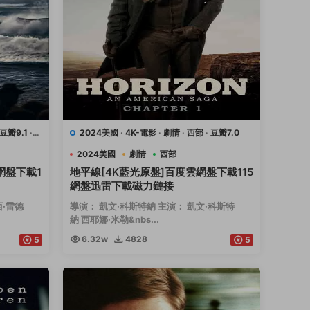
豆瓣9.1
·
2024美國
·
4K-電影
·
劇情
·
西部
·
豆瓣7.0
2024美國
劇情
西部
網盤下載1
地平線[4K藍光原盤]百度雲網盤下載115
網盤迅雷下載磁力鏈接
西·雷德
導演： 凱文·科斯特納 主演： 凱文·科斯特
納 西耶娜·米勒&nbs...
6.32w
4828
5
5