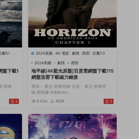
豆瓣9.1
·
運
2024美國
·
4K-電影
·
劇情
·
西部
·
豆瓣7.0
2024美國
劇情
西部
網盤下載1
地平線[4K藍光原盤]百度雲網盤下載115
網盤迅雷下載磁力鏈接
西·雷德
導演： 凱文·科斯特納 主演： 凱文·科斯特
納 西耶娜·米勒&nbs...
6.32w
4828
5
5