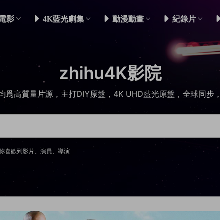
電影
4K藍光劇集
動漫動畫
紀錄片
zhihu4K影院
均爲高質量片源，主打DIY原盤，4K UHD藍光原盤，全球同步
你喜歡到影片、演員、導演