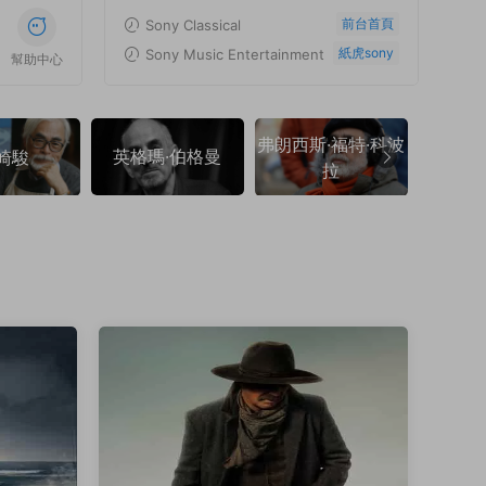
前台首頁
Sony Classical
紙虎sony
Sony Music Entertainment
幫助中心
弗朗西斯·福特·科波
英格瑪·伯格曼
弗朗索
崎駿
拉