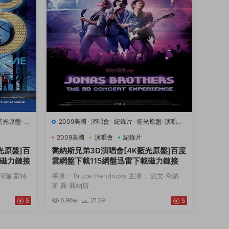
藍光原盤-演
2009美國
·
演唱會
·
紀錄片
·
藍光原盤-演唱會
·
豆瓣7.1
·
音樂
2009美國
演唱會
紀錄片
光原盤]百
喬納斯兄弟3D演唱會[4K藍光原盤]百度
載磁力鏈接
雲網盤下載115網盤迅雷下載磁力鏈接
： 柯瑞·蒙特
導演： Bruce Hendricks 主演： 凱文·喬納
斯 喬·喬納斯 ...
6.96w
2139
5
5