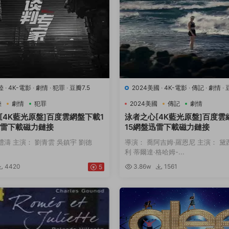
陸
·
4K-電影
·
劇情
·
犯罪
·
豆瓣7.5
2024美國
·
4K-電影
·
傳記
·
劇情
·
動
陸
劇情
犯罪
2024美國
傳記
劇情
[4K藍光原盤]百度雲網盤下載1
泳者之心[4K藍光原盤]百度雲
迅雷下載磁力鏈接
15網盤迅雷下載磁力鏈接
禮濤 主演： 劉青雲 吳鎮宇 劉德
導演： 喬阿吉姆·羅恩尼 主演： 黛
利 蒂爾達·格哈姆-...
4420
3.86w
1561
5