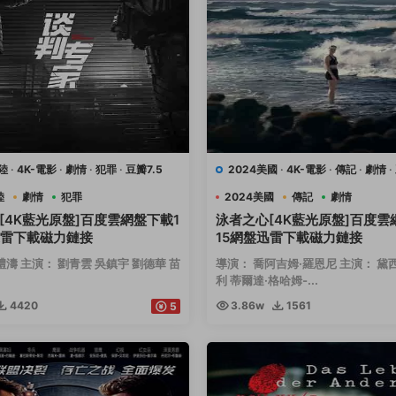
陸
·
4K-電影
·
劇情
·
犯罪
·
豆瓣7.5
2024美國
·
4K-電影
·
傳記
·
劇情
·
運動
陸
劇情
犯罪
2024美國
傳記
劇情
[4K藍光原盤]百度雲網盤下載1
泳者之心[4K藍光原盤]百度雲
迅雷下載磁力鏈接
15網盤迅雷下載磁力鏈接
禮濤 主演： 劉青雲 吳鎮宇 劉德華 苗
導演： 喬阿吉姆·羅恩尼 主演： 黛
利 蒂爾達·格哈姆-...
4420
3.86w
1561
5