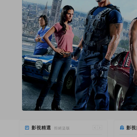
影視精選
影視
拒絕盜版