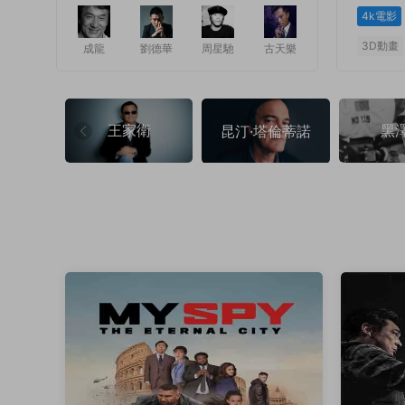
4k電影
3D動畫
成龍
劉德華
周星馳
古天樂
1
1
王家衛
黑
昆汀·塔倫蒂諾