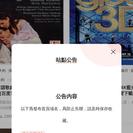
站點公告
意大利
·
演唱會
·
藍光原盤-演唱會
·
豆瓣
2011美國
·
歌舞
·
演唱會
·
紀錄片
·
樂
唱會
·
豆瓣8.2
·
音樂
大利
演唱會
音樂
2011美國
歌舞
演唱會
古諾歌劇：羅密歐與朱麗葉[4K
歡樂合唱團：3D演唱會[4K藍
]百度雲網盤下載115網盤迅雷
度雲網盤下載115網盤迅雷下
公告内容
鏈接
密歐與朱麗葉 主演： 羅密歐與朱麗
導演： Kevin Tancharoen 主演
08更...
斯 迪安娜·阿格隆&...
以下爲發布首頁域名，爲防止失聯，請及時保存收
2291
3.82w
3174
5
藏。