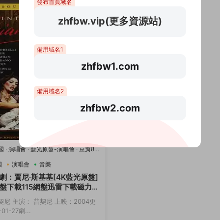
發布首頁域名
zhfbw.vip(更多資源站)
備用域名1
zhfbw1.com
備用域名2
zhfbw2.com
國
·
演唱會
·
藍光原盤-演唱會
·
豆瓣8.2
國
演唱會
音樂
劇：賈尼·斯基基[4K藍光原盤]
盤下載115網盤迅雷下載磁力鏈
契尼 主演： 普契尼 上映：2004更
01-27劇...