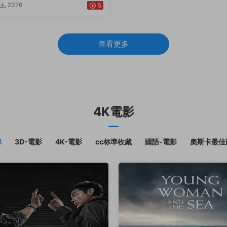
2376
5
查看更多
4K電影
部
3D-電影
4K-電影
cc标準收藏
國語-電影
奧斯卡最佳