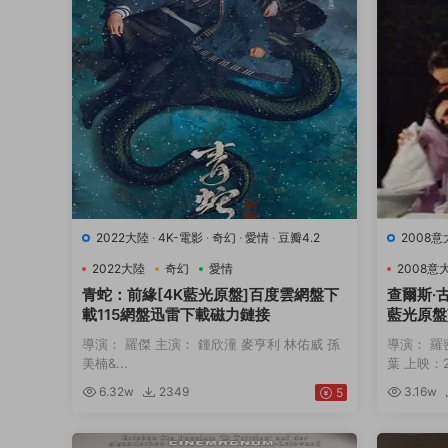
2022大陸
·
4K-電影
·
奇幻
·
愛情
·
豆瓣4.2
2008
9.7
·
音
2022大陸
奇幻
愛情
2008意
青蛇：前緣[4K藍光原盤]百度雲網盤下
查爾斯·
載115網盤迅雷下載磁力鏈接
藍光原盤
下載磁力
導演： 羅傑 主演： 鍾欣潼 麥亨利 林佑威 孫
導演： 羅
美楠&...
葉 上映：20
6.32w
2349
3.16w
5