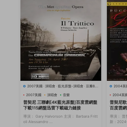
2007美國
·
演唱會
·
藍光原盤-演唱會
·
豆瓣8.9
2004英
·
音樂
·
音樂
2007美國
演唱會
音樂
2004英
普契尼 三聯劇[4K藍光原盤]百度雲網盤
普契尼歌
下載115網盤迅雷下載磁力鏈接
百度雲網
接
導演： Gary Halvorson 主演： Barbara Fritt
導演： 普
oli Alessandro ...
新：2024-