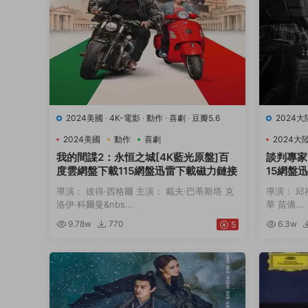
2024美國
·
4K-電影
·
動作
·
喜劇
·
豆瓣5.6
2024大
2024美國
動作
喜劇
2024大
我的間諜2：永恒之城[4K藍光原盤]百
談判專家
度雲網盤下載115網盤迅雷下載磁力鏈接
15網盤
導演： 彼得·西格爾 主演： 戴夫·巴蒂斯塔 克
導演： 邱
洛伊·科爾曼&nbs...
華 苗僑...
9.78w
770
6.3w
5