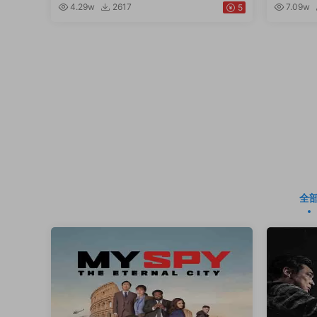
4.29w
2617
7.09w
5
全