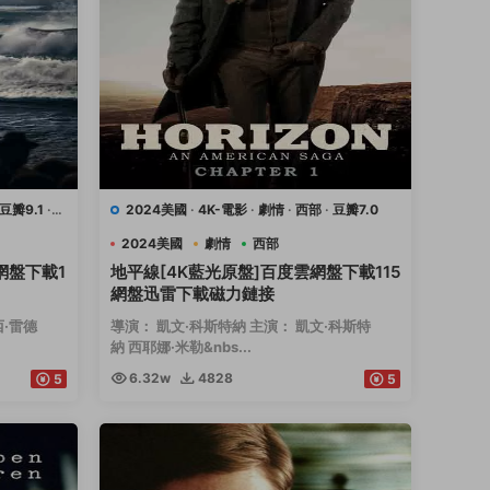
豆瓣9.1
·
2024美國
·
4K-電影
·
劇情
·
西部
·
豆瓣7.0
2024美國
劇情
西部
網盤下載1
地平線[4K藍光原盤]百度雲網盤下載115
網盤迅雷下載磁力鏈接
西·雷德
導演： 凱文·科斯特納 主演： 凱文·科斯特
納 西耶娜·米勒&nbs...
6.32w
4828
5
5