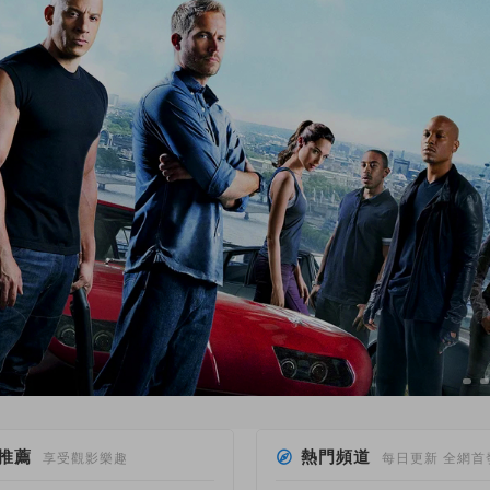
推薦
熱門頻道
享受觀影樂趣
每日更新 全網首