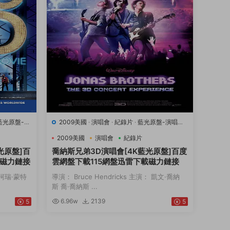
藍光原盤-演
2009美國
·
演唱會
·
紀錄片
·
藍光原盤-演唱會
·
豆瓣7.1
·
音樂
2009美國
演唱會
紀錄片
光原盤]百
喬納斯兄弟3D演唱會[4K藍光原盤]百度
載磁力鏈接
雲網盤下載115網盤迅雷下載磁力鏈接
： 柯瑞·蒙特
導演： Bruce Hendricks 主演： 凱文·喬納
斯 喬·喬納斯 ...
6.96w
2139
5
5