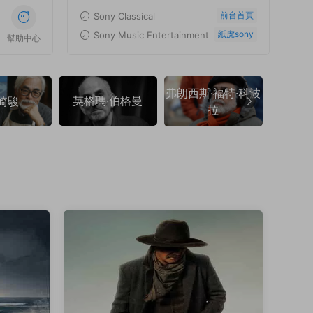
前台首頁
Sony Classical
紙虎sony
Sony Music Entertainment
幫助中心
弗朗西斯·福特·科波
英格瑪·伯格曼
弗朗索
崎駿
拉