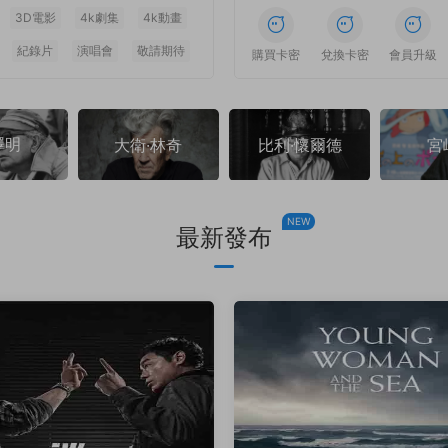
3D電影
4k劇集
4k動畫
紀錄片
演唱會
敬請期待
1
1
1
1
1
1
購買卡密
兌換卡密
會員升級
澤明
大衛·林奇
比利·懷爾德
宮
NEW
最新發布