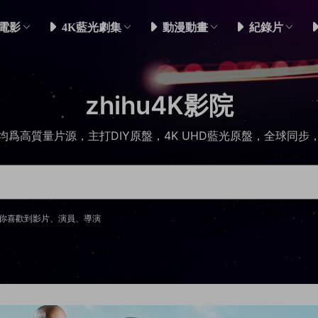
電影
4K藍光劇集
動漫動畫
紀錄片
zhihu4K影院
均爲高質量片源，主打DIY原盤，4K UHD藍光原盤，全球同步
你喜歡到影片、演員、導演