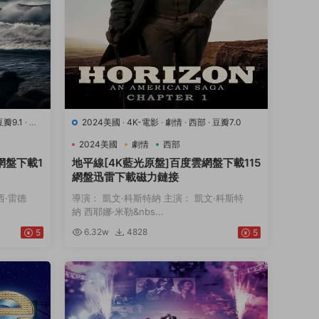
豆瓣9.1
·
運
2024美國
·
4K-電影
·
劇情
·
西部
·
豆瓣7.0
2024美國
劇情
西部
網盤下載1
地平線[4K藍光原盤]百度雲網盤下載115
網盤迅雷下載磁力鏈接
西·雷德
導演： 凱文·科斯特納 主演： 凱文·科斯特
納 西耶娜·米勒&nbs...
6.32w
4828
5
5