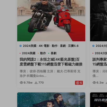
2024美國
·
4K-電影
·
動作
·
喜劇
·
豆瓣5.6
2024大
2024美國
動作
喜劇
2024大
我的間諜2：永恒之城[4K藍光原盤]百
談判專家
度雲網盤下載115網盤迅雷下載磁力鏈接
15網盤
導演： 彼得·西格爾 主演： 戴夫·巴蒂斯塔 克
導演： 邱
洛伊·科爾曼&nbs...
僑...
9.78w
770
6.3w
5