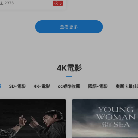
2376
5
查看更多
4K電影
部
3D-電影
4K-電影
cc标準收藏
國語-電影
奧斯卡最佳