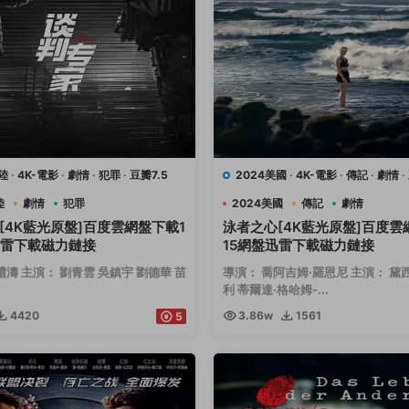
陸
·
4K-電影
·
劇情
·
犯罪
·
豆瓣7.5
2024美國
·
4K-電影
·
傳記
·
劇情
·
運動
陸
劇情
犯罪
2024美國
傳記
劇情
[4K藍光原盤]百度雲網盤下載1
泳者之心[4K藍光原盤]百度雲
迅雷下載磁力鏈接
15網盤迅雷下載磁力鏈接
禮濤 主演： 劉青雲 吳鎮宇 劉德華 苗
導演： 喬阿吉姆·羅恩尼 主演： 黛
利 蒂爾達·格哈姆-...
4420
3.86w
1561
5