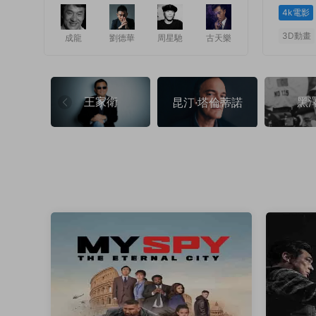
4k電影
3D動畫
成龍
劉德華
周星馳
古天樂
1
1
王家衛
黑
昆汀·塔倫蒂諾