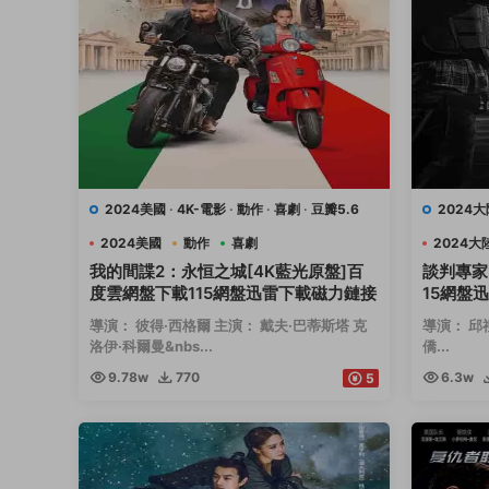
2024美國
·
4K-電影
·
動作
·
喜劇
·
豆瓣5.6
2024大
2024美國
動作
喜劇
2024大
我的間諜2：永恒之城[4K藍光原盤]百
談判專家
度雲網盤下載115網盤迅雷下載磁力鏈接
15網盤
導演： 彼得·西格爾 主演： 戴夫·巴蒂斯塔 克
導演： 邱
洛伊·科爾曼&nbs...
僑...
9.78w
770
6.3w
5