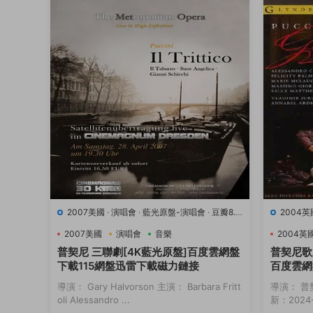
2007美國
·
演唱會
·
藍光原盤-演唱會
·
豆瓣8.9
2004英
·
音樂
·
音樂
2007美國
演唱會
音樂
2004英
普契尼 三聯劇[4K藍光原盤]百度雲網盤
普契尼歌
下載115網盤迅雷下載磁力鏈接
百度雲網
接
導演： Gary Halvorson 主演： Barbara Fritt
導演： 普
oli Alessandro ...
新：2024-