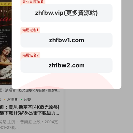
發布首頁域名
zhfbw.vip(更多資源站)
備用域名1
zhfbw1.com
備用域名2
zhfbw2.com
國
·
演唱會
·
藍光原盤-演唱會
·
豆瓣8.2
國
演唱會
音樂
劇：賈尼·斯基基[4K藍光原盤]
盤下載115網盤迅雷下載磁力鏈
契尼 主演： 普契尼 上映：2004更
01-27劇...