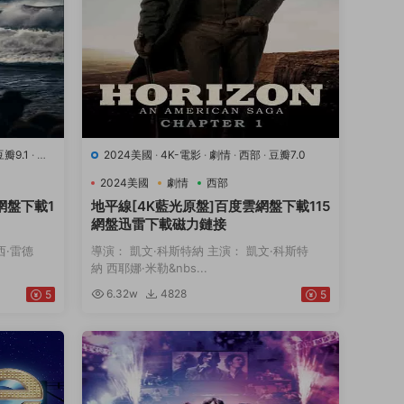
豆瓣9.1
·
運
2024美國
·
4K-電影
·
劇情
·
西部
·
豆瓣7.0
2024美國
劇情
西部
網盤下載1
地平線[4K藍光原盤]百度雲網盤下載115
網盤迅雷下載磁力鏈接
西·雷德
導演： 凱文·科斯特納 主演： 凱文·科斯特
納 西耶娜·米勒&nbs...
6.32w
4828
5
5