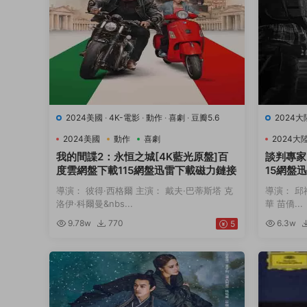
2024美國
·
4K-電影
·
動作
·
喜劇
·
豆瓣5.6
2024大
2024美國
動作
喜劇
2024大
我的間諜2：永恒之城[4K藍光原盤]百
談判專家
度雲網盤下載115網盤迅雷下載磁力鏈接
15網盤
導演： 彼得·西格爾 主演： 戴夫·巴蒂斯塔 克
導演： 邱
洛伊·科爾曼&nbs...
華 苗僑...
9.78w
770
6.3w
5