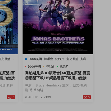
藍光原盤-演
2009美國
·
演唱會
·
紀錄片
·
藍光原盤-演唱會
·
豆瓣7.1
·
音樂
2009美國
演唱會
紀錄片
光原盤]百
喬納斯兄弟3D演唱會[4K藍光原盤]百度
載磁力鏈接
雲網盤下載115網盤迅雷下載磁力鏈接
： 柯瑞·蒙特
導演： Bruce Hendricks 主演： 凱文·喬納
斯 喬·喬納斯 ...
6.96w
2139
5
5