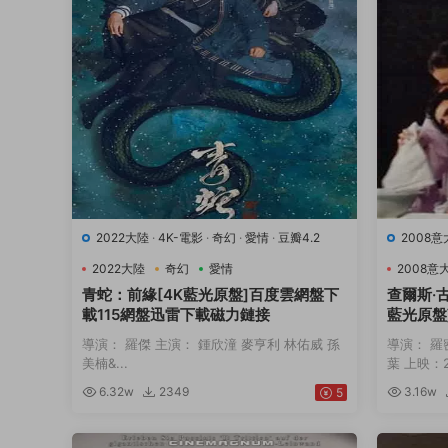
2022大陸
·
4K-電影
·
奇幻
·
愛情
·
豆瓣4.2
2008
9.7
·
音
2022大陸
奇幻
愛情
2008意
青蛇：前緣[4K藍光原盤]百度雲網盤下
查爾斯·
載115網盤迅雷下載磁力鏈接
藍光原盤
下載磁力
導演： 羅傑 主演： 鍾欣潼 麥亨利 林佑威 孫
導演： 羅
美楠&...
葉 上映：20
6.32w
2349
3.16w
5