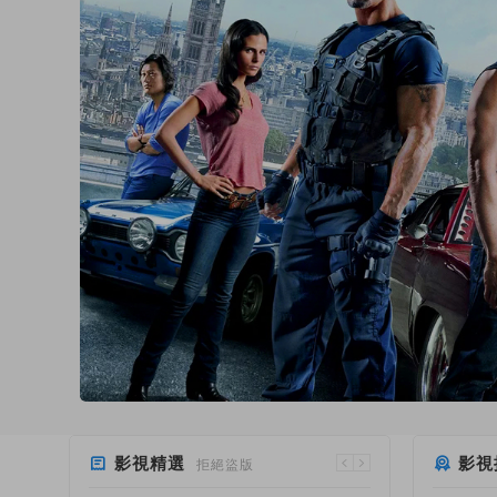
影視精選
影視
拒絕盜版