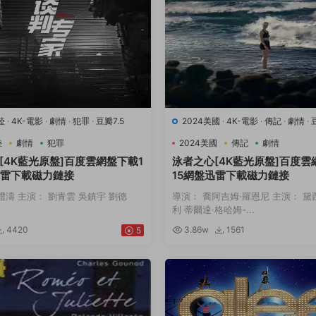
陸
·
4K-電影
·
劇情
·
犯罪
·
豆瓣7.5
2024美國
·
4K-電影
·
傳記
·
劇情
·
動
陸
劇情
犯罪
2024美國
傳記
劇情
[4K藍光原盤]百度雲網盤下載1
泳者之心[4K藍光原盤]百度雲
迅雷下載磁力鏈接
15網盤迅雷下載磁力鏈接
禮濤 主演： 劉青雲 吳鎮宇 劉德
導演： 喬阿吉姆·羅恩尼 主演： 黛
利 蒂爾達·格哈姆-...
4420
3.86w
1561
5