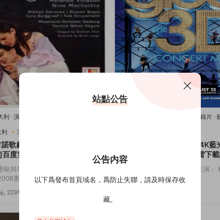
站點公告
意大利
·
演唱會
·
藍光原盤-演唱會
·
豆瓣
2011美國
·
歌舞
·
演唱會
·
紀錄片
·
樂
唱會
·
豆瓣8.2
·
音樂
大利
演唱會
音樂
2011美國
歌舞
演唱會
古諾歌劇：羅密歐與朱麗葉[4K
歡樂合唱團：3D演唱會[4K藍
]百度雲網盤下載115網盤迅雷
度雲網盤下載115網盤迅雷下
公告内容
鏈接
密歐與朱麗葉 主演： 羅密歐與朱麗
導演： Kevin Tancharoen 主演
08更...
斯 迪安娜·阿格隆&...
以下爲發布首頁域名，爲防止失聯，請及時保存收
2291
3.82w
3174
5
藏。