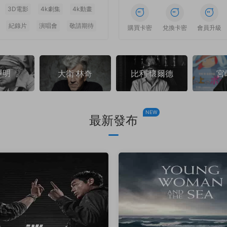
3D電影
4k劇集
4k動畫
紀錄片
演唱會
敬請期待
1
1
1
1
1
1
購買卡密
兌換卡密
會員升級
澤明
大衛·林奇
比利·懷爾德
宮
NEW
最新發布