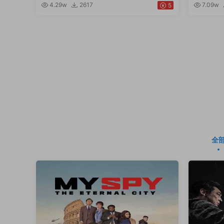
4.29w
2617
7.09w
5
全