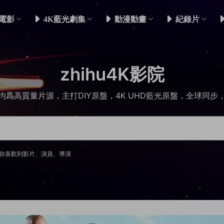
電影
4K藍光劇集
動漫動畫
紀錄片
zhihu4K影院
均爲高質量片源，主打DIY原盤，4K UHD藍光原盤，全球同步
你喜歡到影片、演員、導演