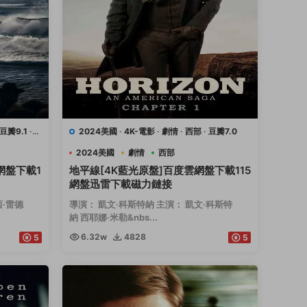
豆瓣9.1
·
2024美國
·
4K-電影
·
劇情
·
西部
·
豆瓣7.0
2024美國
劇情
西部
網盤下載1
地平線[4K藍光原盤]百度雲網盤下載115
網盤迅雷下載磁力鏈接
西·雷德
導演： 凱文·科斯特納 主演： 凱文·科斯特
納 西耶娜·米勒&nbs...
6.32w
4828
5
5