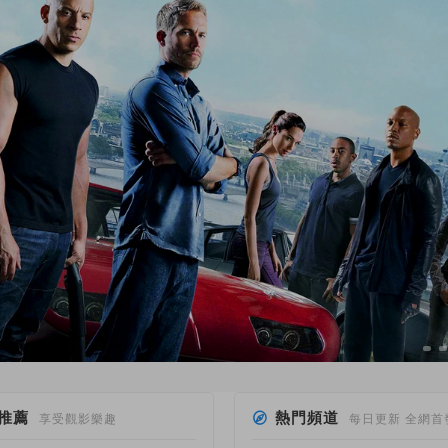
推薦
熱門頻道
享受觀影樂趣
每日更新 全網首