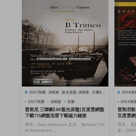
2007美國
·
演唱會
·
藍光原盤-演唱會
·
豆瓣8.9
2004英
·
音樂
·
音樂
2007美國
演唱會
音樂
2004英
普契尼 三聯劇[4K藍光原盤]百度雲網盤
普契尼歌
下載115網盤迅雷下載磁力鏈接
百度雲網
接
導演： Gary Halvorson 主演： Barbara Fritt
導演： 普
oli Alessandro ...
新：2024-