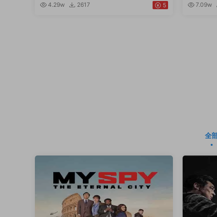
4.29w
2617
7.09w
5
全