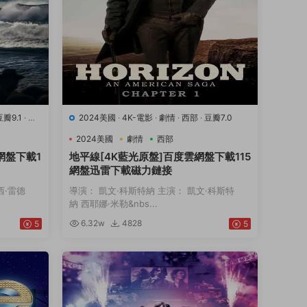
豆瓣9.1
·
運
2024美國
·
4K-電影
·
劇情
·
西部
·
豆瓣7.0
2024美國
劇情
西部
網盤下載1
地平線[4K藍光原盤]百度雲網盤下載115
網盤迅雷下載磁力鏈接
西·雷德
導演： 凱文·科斯特納 主演： 凱文·科斯特
納 西耶娜·米勒&nbs...
6.32w
4828
5
5