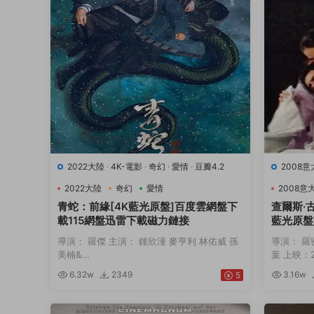
2022大陸
·
4K-電影
·
奇幻
·
愛情
·
豆瓣4.2
2008
9.7
·
音
2022大陸
奇幻
愛情
2008意
青蛇：前緣[4K藍光原盤]百度雲網盤下
查爾斯·
載115網盤迅雷下載磁力鏈接
藍光原盤
下載磁力
導演： 羅傑 主演： 鍾欣潼 麥亨利 林佑威 孫
導演： 羅
美楠&...
葉 上映：20
6.32w
2349
3.16w
5