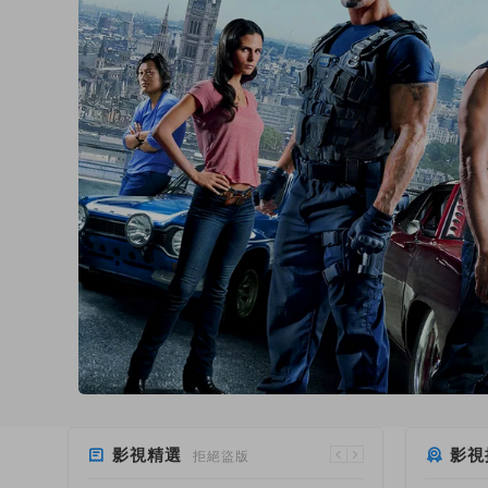
影視精選
影視
拒絕盜版