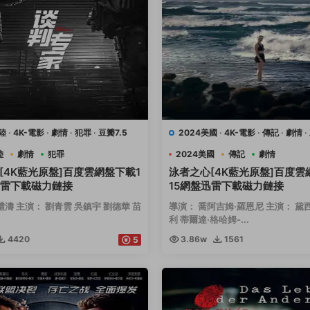
陸
·
4K-電影
·
劇情
·
犯罪
·
豆瓣7.5
2024美國
·
4K-電影
·
傳記
·
劇情
·
運動
陸
劇情
犯罪
2024美國
傳記
劇情
[4K藍光原盤]百度雲網盤下載1
泳者之心[4K藍光原盤]百度雲
迅雷下載磁力鏈接
15網盤迅雷下載磁力鏈接
禮濤 主演： 劉青雲 吳鎮宇 劉德華 苗
導演： 喬阿吉姆·羅恩尼 主演： 黛
利 蒂爾達·格哈姆-...
4420
3.86w
1561
5