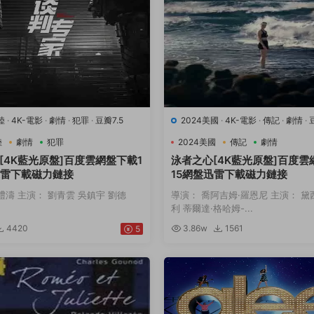
陸
·
4K-電影
·
劇情
·
犯罪
·
豆瓣7.5
2024美國
·
4K-電影
·
傳記
·
劇情
·
動
陸
劇情
犯罪
2024美國
傳記
劇情
[4K藍光原盤]百度雲網盤下載1
泳者之心[4K藍光原盤]百度雲
迅雷下載磁力鏈接
15網盤迅雷下載磁力鏈接
禮濤 主演： 劉青雲 吳鎮宇 劉德
導演： 喬阿吉姆·羅恩尼 主演： 黛
利 蒂爾達·格哈姆-...
4420
3.86w
1561
5