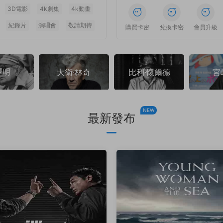
3D電影
4k劇集
4k動畫
紀錄片
演唱會
敬請期待
1
1
1
1
1
1
購買卡密
兌換卡密
會員升級
澤明
大衛·林奇
比利·懷爾德
宮
NEW
最新發布