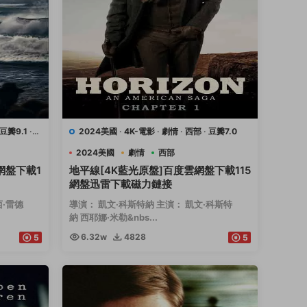
豆瓣9.1
·
2024美國
·
4K-電影
·
劇情
·
西部
·
豆瓣7.0
2024美國
劇情
西部
網盤下載1
地平線[4K藍光原盤]百度雲網盤下載115
網盤迅雷下載磁力鏈接
西·雷德
導演： 凱文·科斯特納 主演： 凱文·科斯特
納 西耶娜·米勒&nbs...
6.32w
4828
5
5