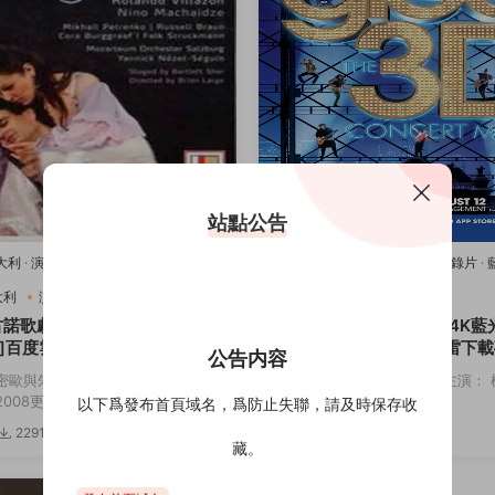
站點公告
意大利
·
演唱會
·
藍光原盤-演唱會
·
豆瓣
2011美國
·
歌舞
·
演唱會
·
紀錄片
·
樂
唱會
·
豆瓣8.2
·
音樂
大利
演唱會
音樂
2011美國
歌舞
演唱會
古諾歌劇：羅密歐與朱麗葉[4K
歡樂合唱團：3D演唱會[4K藍
]百度雲網盤下載115網盤迅雷
度雲網盤下載115網盤迅雷下
公告内容
鏈接
密歐與朱麗葉 主演： 羅密歐與朱麗
導演： Kevin Tancharoen 主演
08更...
斯 迪安娜·阿格隆&...
以下爲發布首頁域名，爲防止失聯，請及時保存收
2291
3.82w
3174
5
藏。