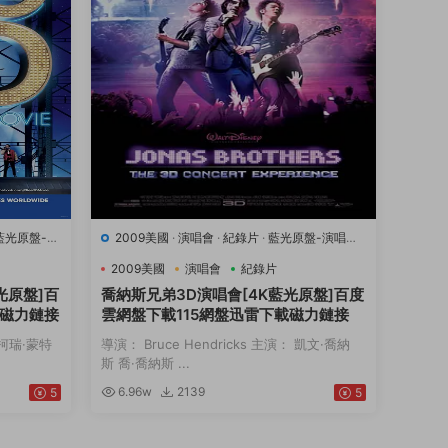
藍光原盤-演
2009美國
·
演唱會
·
紀錄片
·
藍光原盤-演唱會
·
豆瓣7.1
·
音樂
2009美國
演唱會
紀錄片
光原盤]百
喬納斯兄弟3D演唱會[4K藍光原盤]百度
載磁力鏈接
雲網盤下載115網盤迅雷下載磁力鏈接
： 柯瑞·蒙特
導演： Bruce Hendricks 主演： 凱文·喬納
斯 喬·喬納斯 ...
6.96w
2139
5
5