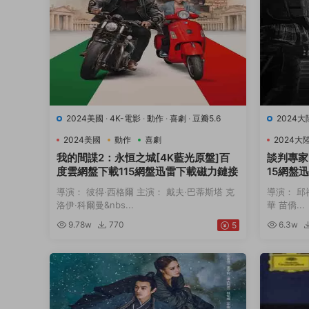
2024美國
·
4K-電影
·
動作
·
喜劇
·
豆瓣5.6
2024大
2024美國
動作
喜劇
2024大
我的間諜2：永恒之城[4K藍光原盤]百
談判專家
度雲網盤下載115網盤迅雷下載磁力鏈接
15網盤
導演： 彼得·西格爾 主演： 戴夫·巴蒂斯塔 克
導演： 邱
洛伊·科爾曼&nbs...
華 苗僑...
9.78w
770
6.3w
5