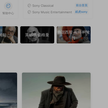
前台首頁
Sony Classical
紙虎sony
Sony Music Entertainment
幫助中心
弗朗西斯·福特·科波
英格瑪·伯格曼
弗朗索
崎駿
拉