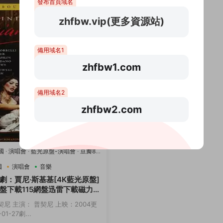
發布首頁域名
zhfbw.vip(更多資源站)
備用域名1
zhfbw1.com
備用域名2
zhfbw2.com
國
·
演唱會
·
藍光原盤-演唱會
·
豆瓣8.2
國
演唱會
音樂
劇：賈尼·斯基基[4K藍光原盤]
盤下載115網盤迅雷下載磁力鏈
契尼 主演： 普契尼 上映：2004更
01-27劇...