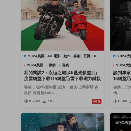
2024美國
·
4K-電影
·
動作
·
喜劇
·
豆瓣5.6
2024大
2024美國
動作
喜劇
2024大
我的間諜2：永恒之城[4K藍光原盤]百
談判專家
度雲網盤下載115網盤迅雷下載磁力鏈接
15網盤
導演： 彼得·西格爾 主演： 戴夫·巴蒂斯塔 克
導演： 邱
洛伊·科爾曼&nbs...
僑...
9.78w
770
6.3w
5