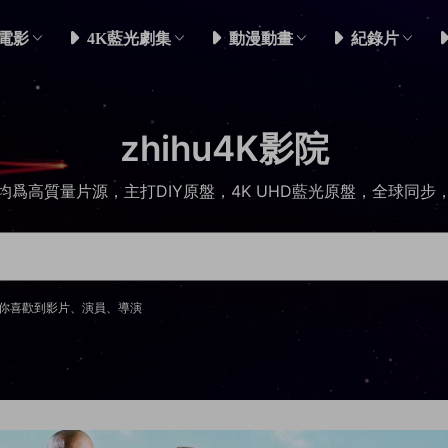
電影
4K藍光劇集
動漫動畫
紀錄片
zhihu4K影院
均爲高質量片源，主打DIY原盤，4K UHD藍光原盤，全球同步
你喜歡到影片、演員、導演