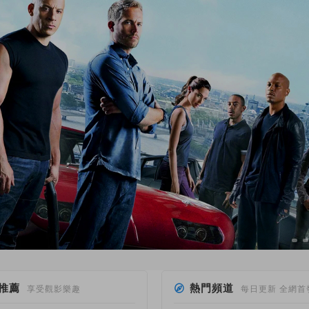
推薦
熱門頻道
享受觀影樂趣
每日更新 全網首