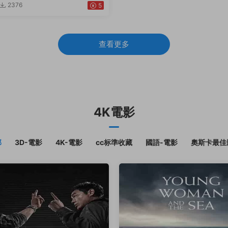
2376
5
查看更多
4K電影
部
3D-電影
4K-電影
cc标準收藏
國語-電影
奧斯卡最佳