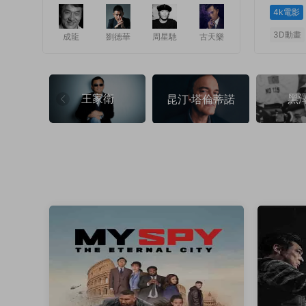
4k電影
3D動畫
成龍
劉德華
周星馳
古天樂
1
1
王家衛
黑
昆汀·塔倫蒂諾