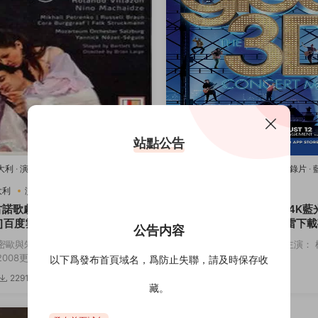
站點公告
意大利
·
演唱會
·
藍光原盤-演唱會
·
豆瓣
2011美國
·
歌舞
·
演唱會
·
紀錄片
·
樂
唱會
·
豆瓣8.2
·
音樂
大利
演唱會
音樂
2011美國
歌舞
演唱會
古諾歌劇：羅密歐與朱麗葉[4K
歡樂合唱團：3D演唱會[4K藍
]百度雲網盤下載115網盤迅雷
度雲網盤下載115網盤迅雷下
公告内容
鏈接
密歐與朱麗葉 主演： 羅密歐與朱麗
導演： Kevin Tancharoen 主演
08更...
斯 迪安娜·阿格隆&...
以下爲發布首頁域名，爲防止失聯，請及時保存收
2291
3.82w
3174
5
藏。