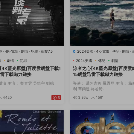
陸
·
4K-電影
·
劇情
·
犯罪
·
豆瓣7.5
2024美國
·
4K-電影
·
傳記
·
劇情
·
動
陸
劇情
犯罪
2024美國
傳記
劇情
[4K藍光原盤]百度雲網盤下載1
泳者之心[4K藍光原盤]百度雲
迅雷下載磁力鏈接
15網盤迅雷下載磁力鏈接
禮濤 主演： 劉青雲 吳鎮宇 劉德
導演： 喬阿吉姆·羅恩尼 主演： 黛
利 蒂爾達·格哈姆-...
4420
3.86w
1561
5