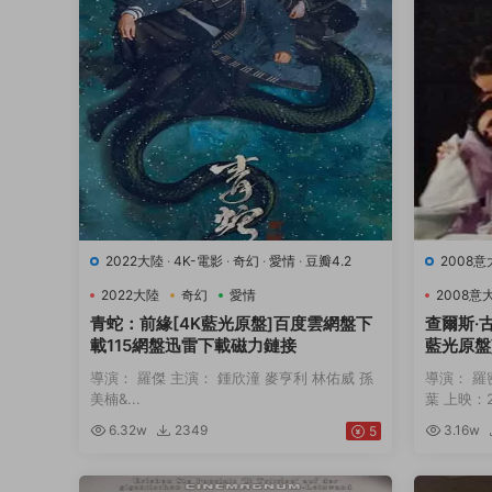
2022大陸
·
4K-電影
·
奇幻
·
愛情
·
豆瓣4.2
2008
9.7
·
音
2022大陸
奇幻
愛情
2008意
青蛇：前緣[4K藍光原盤]百度雲網盤下
查爾斯·
載115網盤迅雷下載磁力鏈接
藍光原盤
下載磁力
導演： 羅傑 主演： 鍾欣潼 麥亨利 林佑威 孫
導演： 羅
美楠&...
葉 上映：20
6.32w
2349
3.16w
5