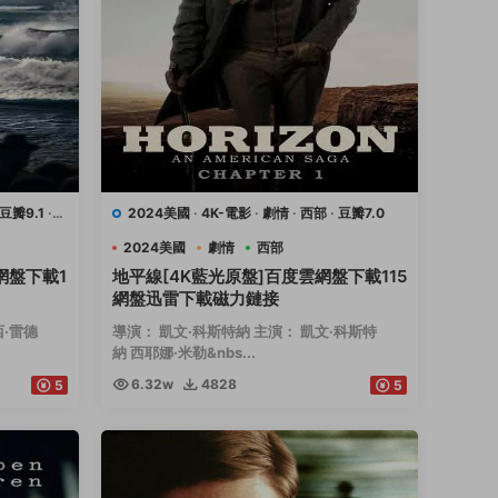
豆瓣9.1
·
2024美國
·
4K-電影
·
劇情
·
西部
·
豆瓣7.0
2024美國
劇情
西部
網盤下載1
地平線[4K藍光原盤]百度雲網盤下載115
網盤迅雷下載磁力鏈接
西·雷德
導演： 凱文·科斯特納 主演： 凱文·科斯特
納 西耶娜·米勒&nbs...
6.32w
4828
5
5