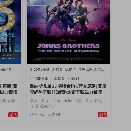
藍光原盤-演
2009美國
·
演唱會
·
紀錄片
·
藍光原盤-演唱會
·
豆瓣7.1
·
音樂
2009美國
演唱會
紀錄片
光原盤]百
喬納斯兄弟3D演唱會[4K藍光原盤]百度
載磁力鏈接
雲網盤下載115網盤迅雷下載磁力鏈接
： 柯瑞·蒙特
導演： Bruce Hendricks 主演： 凱文·喬納
斯 喬·喬納斯 ...
6.96w
2139
5
5