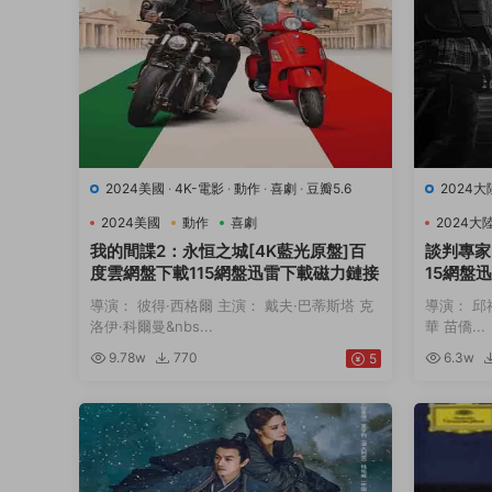
2024美國
·
4K-電影
·
動作
·
喜劇
·
豆瓣5.6
2024大
2024美國
動作
喜劇
2024大
我的間諜2：永恒之城[4K藍光原盤]百
談判專家
度雲網盤下載115網盤迅雷下載磁力鏈接
15網盤
導演： 彼得·西格爾 主演： 戴夫·巴蒂斯塔 克
導演： 邱
洛伊·科爾曼&nbs...
華 苗僑...
9.78w
770
6.3w
5