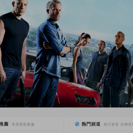
推薦
熱門頻道
享受觀影樂趣
每日更新 全網首