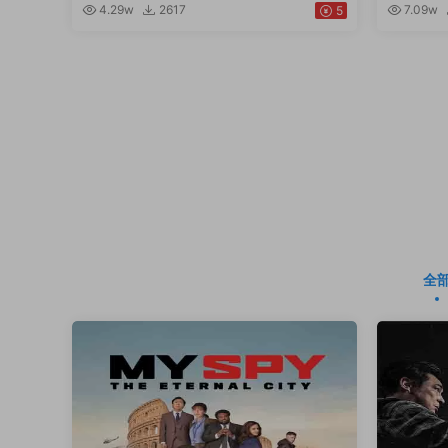
4.29w
2617
7.09w
5
全