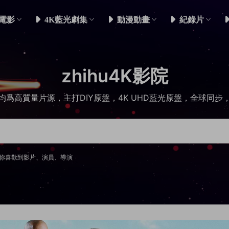
電影
4K藍光劇集
動漫動畫
紀錄片
zhihu4K影院
均爲高質量片源，主打DIY原盤，4K UHD藍光原盤，全球同步
你喜歡到影片、演員、導演