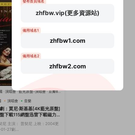
發布首頁域名
zhfbw.vip(更多資源站)
備用域名1
zhfbw1.com
備用域名2
zhfbw2.com
國
·
演唱會
·
藍光原盤-演唱會
·
豆瓣8.2
國
演唱會
音樂
劇：賈尼·斯基基[4K藍光原盤]
盤下載115網盤迅雷下載磁力鏈
契尼 主演： 普契尼 上映：2004更
01-27劇...