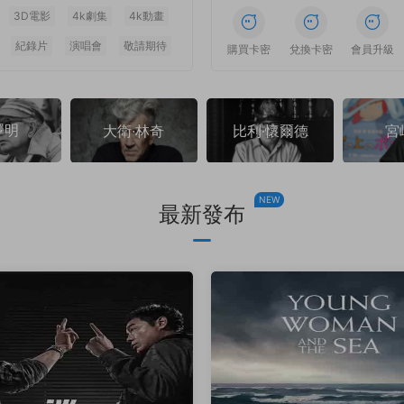
3D電影
4k劇集
4k動畫
紀錄片
演唱會
敬請期待
1
1
1
1
1
1
購買卡密
兌換卡密
會員升級
澤明
大衛·林奇
比利·懷爾德
宮
NEW
最新發布