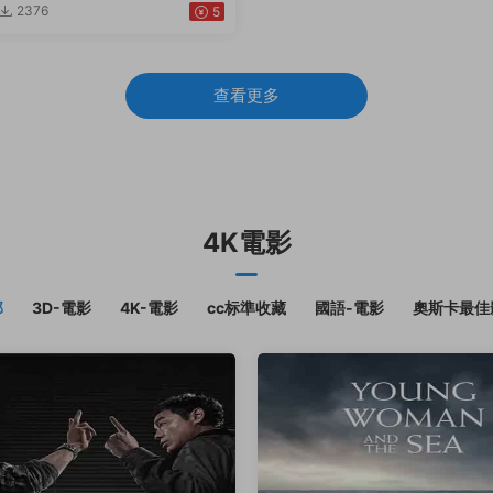
2376
5
查看更多
4K電影
部
3D-電影
4K-電影
cc标準收藏
國語-電影
奧斯卡最佳