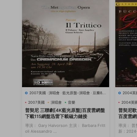
2007美國
·
演唱會
·
藍光原盤-演唱會
·
豆瓣8.9
2004英
·
音樂
·
音樂
2007美國
演唱會
音樂
2004英
普契尼 三聯劇[4K藍光原盤]百度雲網盤
普契尼歌
下載115網盤迅雷下載磁力鏈接
百度雲網
接
導演： Gary Halvorson 主演： Barbara Fritt
導演： 普
oli Alessandro ...
新：2024-