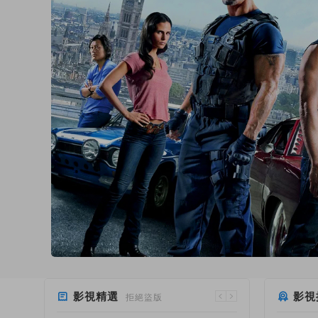
影視精選
影視
拒絕盜版