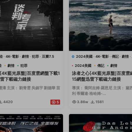
陸
·
4K-電影
·
劇情
·
犯罪
·
豆瓣7.5
2024美國
·
4K-電影
·
傳記
·
劇情
·
運動
陸
劇情
犯罪
2024美國
傳記
劇情
[4K藍光原盤]百度雲網盤下載1
泳者之心[4K藍光原盤]百度雲
迅雷下載磁力鏈接
15網盤迅雷下載磁力鏈接
禮濤 主演： 劉青雲 吳鎮宇 劉德華 苗
導演： 喬阿吉姆·羅恩尼 主演： 黛
利 蒂爾達·格哈姆-...
4420
3.86w
1561
5