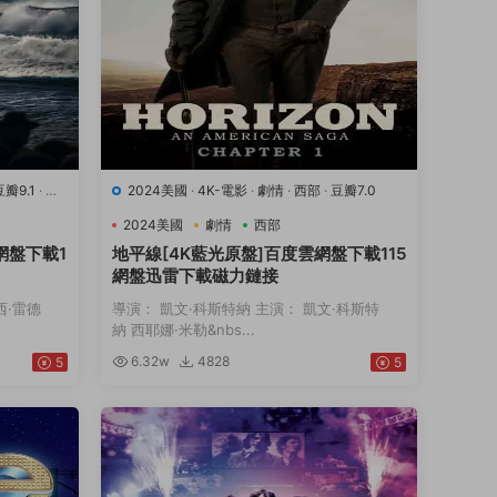
豆瓣9.1
·
運
2024美國
·
4K-電影
·
劇情
·
西部
·
豆瓣7.0
2024美國
劇情
西部
網盤下載1
地平線[4K藍光原盤]百度雲網盤下載115
網盤迅雷下載磁力鏈接
西·雷德
導演： 凱文·科斯特納 主演： 凱文·科斯特
納 西耶娜·米勒&nbs...
6.32w
4828
5
5