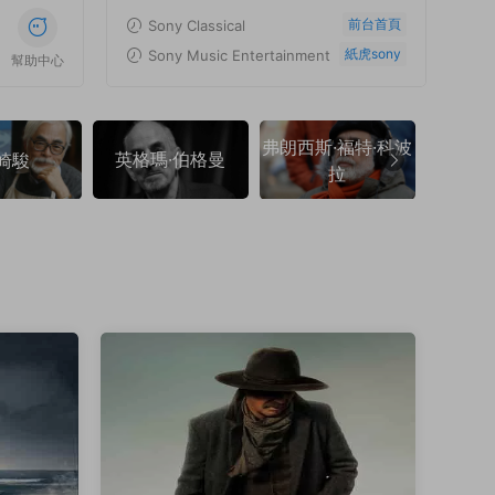
前台首頁
Sony Classical
紙虎sony
Sony Music Entertainment
幫助中心
弗朗西斯·福特·科波
英格瑪·伯格曼
弗朗索
崎駿
拉