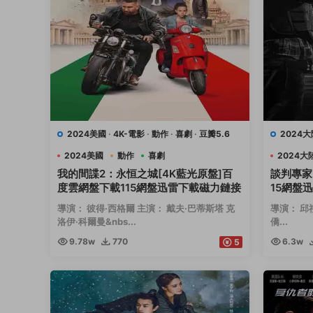
2024美國
·
4K-電影
·
動作
·
喜劇
·
豆瓣5.6
2024大
2024美國
動作
喜劇
2024大
我的間諜2：永恒之城[4K藍光原盤]百
談判專家
度雲網盤下載115網盤迅雷下載磁力鏈接
15網盤
導演： 彼得·西格爾 主演： 戴夫·巴蒂斯塔 克
導演： 邱
洛伊·科爾曼&nbs...
僑...
9.78w
770
6.3w
5